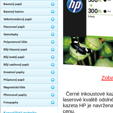
Barevný papír
Barevný karton
Velkoformátový papír
Pauzovací papír
Samolepky
Polyesterové fólie
Bílý hlazený papír
Bílý lesklý papír
Bílý saténový papír
Kreativní papíry
Zoba
Průpisový papír
Magnetická fólie
Černé inkoustové ka
Přenosové papíry
laserové kvalitě odoln
Fotopapíry
kazeta HP je navržena
cenu.
Kancelářská technika