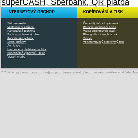
INTERNETOVÝ OBCHOD
KOPÍROVÁNÍ A TISK
Tisková média
Černobílý tisk a kopírování
Multifunkční zařízení
Barevné kopírování a tisk
Kancelářská technika
Vazba diplomových prací
Papír a papírové výrobky
Planografie - černobílý tisk
Kancelářské potřeby
Vizitky
Školní potřeby
Velkoformátový exteriérový tisk
Archivace
Restaurační, hotelové doplňky
Kancelářské vybavení / sklad
Vlastní tvorba
2026 © Xcopy |
www.xcopy.cz
|
info@xcopy.cz
|
mapa stránek
|
Xerox produkty
| webdesign od
Safari Me