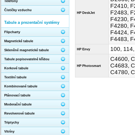
Telefony
F2410, F
Čističky vzduchu
F2483, F
HP DeskJet
F4230, F
Tabule a prezentační systémy
F4280, F
F4424, F
Flipcharty
F4483, F
Magnetické tabule
100, 114,
HP Envy
Skleněné magnetické tabule
C4600, C
Tabule popisovatelné křídou
C4683, C
HP Photosmart
Korkové tabule
C4780, C
Textilní tabule
Kombinované tabule
Plánovací tabule
Moderační tabule
Revolverové tabule
Triptychy
Vitríny