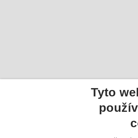
Tyto we
použív
c