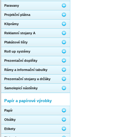
Paravany
Projekční plátna
Kliprámy
Reklamní stojany A
Plakátové lišty
Roll up systémy
Prezentační doplňky
Rámy a informační tabulky
Prezentační stojany a držáky
Samolepicí nástěnky
Papír a papírové výrobky
Papír
Obálky
Etikety