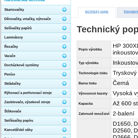
Skartovačky
technický popis
fotogaleri
Děrovačky, vrtačky, nýtovače
Technický pop
Sešívačky papírů
Laminátory
HP 300XL 
Řezačky
Popis výrobku
inkoustov
Vazače
Inkoustov
Typ výrobku
Docházkové systémy
Tryskový
Technologie tisku
Peníze
Černá
Barva tisku
Skládačky
Vysoká v
Rýhovací a perforovací stroje
Výnosnost kazety
Zaoblovače, výsekové stroje
Až 600 s
Kapacita
Štítkovače
2-balení
Zahrnuté množství
Setřásačky papíru
D1650, D
D2560, D
Kancelářské váhy
D2666, D