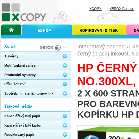
XCOPY
XEROX Partner
úvodní stránka xcopy
internetový obchod xcopy
kopírování a tisk xcopy
dárkové s
»
Internetový obchod
Xe
Xerox
černý (black) inkoust, 
Tiskárny
HP ČERNÝ 
Multifunkční zařízení
Produkční systémy
NO.300XL,
Příslušenství
2 X 600 STRAN
Spotřební materiál, tonery, ink
PRO BAREVN
Tisková média
KOPÍRKU HP 
Kancelářský bílý papír
Kancelářský bílý karton
Recyklovaný papír