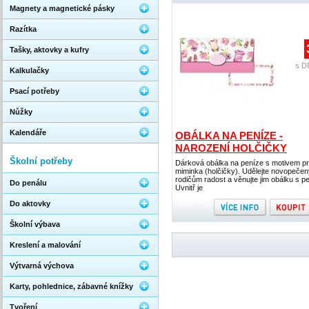
Magnety a magnetické pásky
Razítka
Tašky, aktovky a kufry
s D
Kalkulačky
Psací potřeby
Nůžky
Kalendáře
OBÁLKA NA PENÍZE -
NAROZENÍ HOLČIČKY
Školní potřeby
Dárková obálka na peníze s motivem p
miminka (holčičky). Udělejte novopeče
rodičům radost a věnujte jim obálku s pe
Do penálu
Uvnitř je
Do aktovky
Školní výbava
Kreslení a malování
Výtvarná výchova
Karty, pohlednice, zábavné knížky
Tvoření