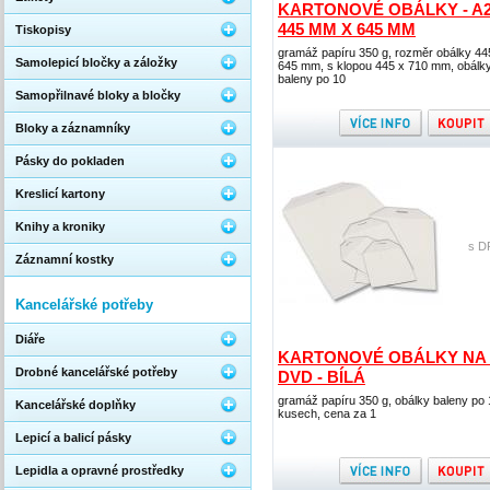
KARTONOVÉ OBÁLKY - A2
445 MM X 645 MM
Tiskopisy
gramáž papíru 350 g, rozměr obálky 44
Samolepicí bločky a záložky
645 mm, s klopou 445 x 710 mm, obálk
baleny po 10
Samopřilnavé bloky a bločky
Bloky a záznamníky
Pásky do pokladen
Kreslicí kartony
Knihy a kroniky
s D
Záznamní kostky
Kancelářské potřeby
Diáře
KARTONOVÉ OBÁLKY NA 
Drobné kancelářské potřeby
DVD - BÍLÁ
gramáž papíru 350 g, obálky baleny po 
Kancelářské doplňky
kusech, cena za 1
Lepicí a balicí pásky
Lepidla a opravné prostředky