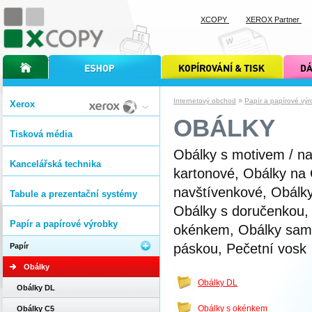
XCOPY
XEROX Partner
úvodní stránka xcopy
internetový obchod xcopy
kopírování a tisk xcopy
dárkové s
»
Internetový obchod
Papír a papírové výr
Xerox
OBÁLKY
Tisková média
Obálky s motivem / na
Kancelářská technika
kartonové, Obálky na 
navštívenkové, Obálky
Tabule a prezentační systémy
Obálky s doručenkou,
Papír a papírové výrobky
okénkem, Obálky samol
páskou, Pečetní vosk
Papír
Obálky
Obálky DL
Obálky DL
Obálky s okénkem
Obálky C5