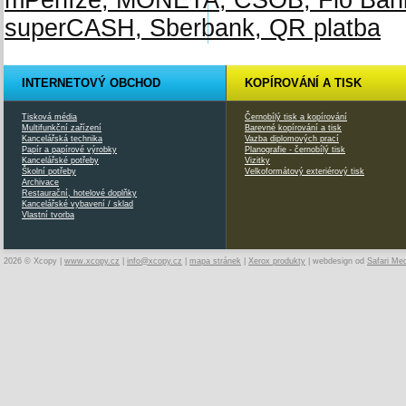
INTERNETOVÝ OBCHOD
KOPÍROVÁNÍ A TISK
Tisková média
Černobílý tisk a kopírování
Multifunkční zařízení
Barevné kopírování a tisk
Kancelářská technika
Vazba diplomových prací
Papír a papírové výrobky
Planografie - černobílý tisk
Kancelářské potřeby
Vizitky
Školní potřeby
Velkoformátový exteriérový tisk
Archivace
Restaurační, hotelové doplňky
Kancelářské vybavení / sklad
Vlastní tvorba
2026 © Xcopy |
www.xcopy.cz
|
info@xcopy.cz
|
mapa stránek
|
Xerox produkty
| webdesign od
Safari Me