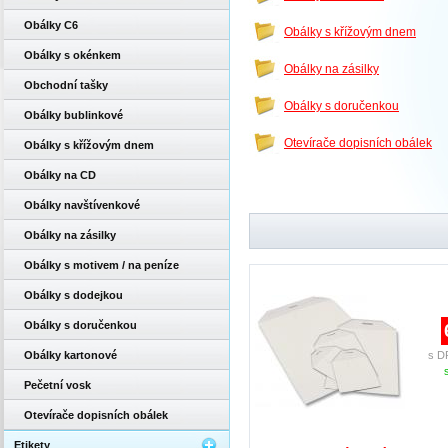
Obálky C6
Obálky s křížovým dnem
Obálky s okénkem
Obálky na zásilky
Obchodní tašky
Obálky s doručenkou
Obálky bublinkové
Otevírače dopisních obálek
Obálky s křížovým dnem
Obálky na CD
Obálky navštívenkové
Obálky na zásilky
Obálky s motivem / na peníze
Obálky s dodejkou
Obálky s doručenkou
Obálky kartonové
s D
Pečetní vosk
Otevírače dopisních obálek
Etikety