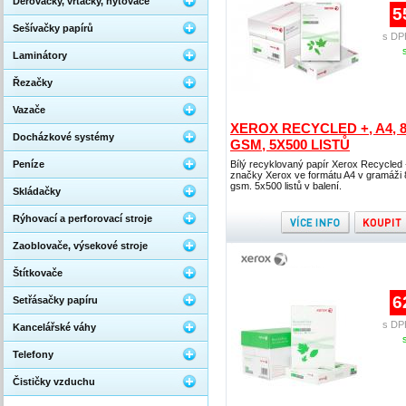
Děrovačky, vrtačky, nýtovače
5
Sešívačky papírů
s DP
Laminátory
Řezačky
Vazače
XEROX RECYCLED +, A4, 
Docházkové systémy
GSM, 5X500 LISTŮ
Peníze
Bílý recyklovaný papír Xerox Recycled 
značky Xerox ve formátu A4 v gramáži 
gsm. 5x500 listů v balení.
Skládačky
Rýhovací a perforovací stroje
Zaoblovače, výsekové stroje
Štítkovače
6
Setřásačky papíru
s DP
Kancelářské váhy
Telefony
Čističky vzduchu