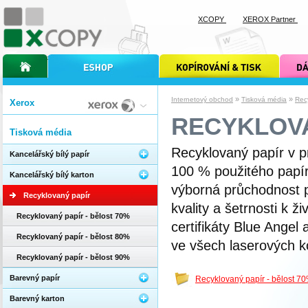
XCOPY
XEROX Partner
úvodní stránka xcopy
internetový obchod xcopy
kopírování a tisk xcopy
dárkové s
»
»
Internetový obchod
Tisková média
Rec
Xerox
RECYKLOVA
Tisková média
Recyklovaný papír v p
Kancelářský bílý papír
100 % použitého papí
Kancelářský bílý karton
výborná průchodnost p
Recyklovaný papír
kvality a šetrnosti k ž
Recyklovaný papír - bělost 70%
certifikáty Blue Angel
Recyklovaný papír - bělost 80%
ve všech laserových ko
Recyklovaný papír - bělost 90%
Barevný papír
Recyklovaný papír - bělost 7
Barevný karton