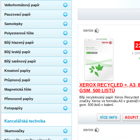
Velkoformátový papír
Pauzovací papír
Samolepky
Polyesterové fólie
Bílý hlazený papír
2
Bílý lesklý papír
s DP
Bílý saténový papír
Kreativní papíry
Průpisový papír
XEROX RECYCLED +, A3, 
Magnetická fólie
GSM, 500 LISTŮ
Bílý recyklovaný papír Xerox Recycled 
Přenosové papíry
značky Xerox ve formátu A3 v gramáži 
gsm. 500 listů v balení.
Fotopapíry
Kancelářská technika
Skartovačky