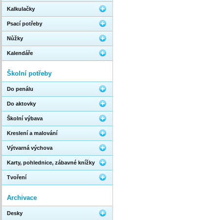
Kalkulačky
Psací potřeby
Nůžky
Kalendáře
Školní potřeby
Do penálu
Do aktovky
Školní výbava
Kreslení a malování
Výtvarná výchova
Karty, pohlednice, zábavné knížky
Tvoření
Archivace
Desky