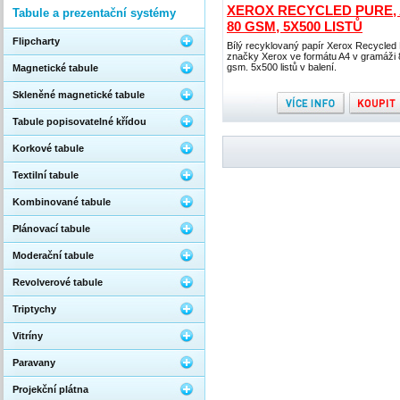
XEROX RECYCLED PURE, 
Tabule a prezentační systémy
80 GSM, 5X500 LISTŮ
Flipcharty
Bílý recyklovaný papír Xerox Recycled
značky Xerox ve formátu A4 v gramáži 
gsm. 5x500 listů v balení.
Magnetické tabule
Skleněné magnetické tabule
Tabule popisovatelné křídou
Korkové tabule
Textilní tabule
Kombinované tabule
Plánovací tabule
Moderační tabule
Revolverové tabule
Triptychy
Vitríny
Paravany
Projekční plátna