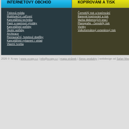
INTERNETOVÝ OBCHOD
KOPÍROVÁNÍ A TISK
Tisková média
Černobílý tisk a kopírování
Multifunkční zařízení
Barevné kopírování a tisk
Kancelářská technika
Vazba diplomových prací
Papír a papírové výrobky
Planografie - černobílý tisk
Kancelářské potřeby
Vizitky
Školní potřeby
Velkoformátový exteriérový tisk
Archivace
Restaurační, hotelové doplňky
Kancelářské vybavení / sklad
Vlastní tvorba
2026 © Xcopy |
www.xcopy.cz
|
info@xcopy.cz
|
mapa stránek
|
Xerox produkty
| webdesign od
Safari Me