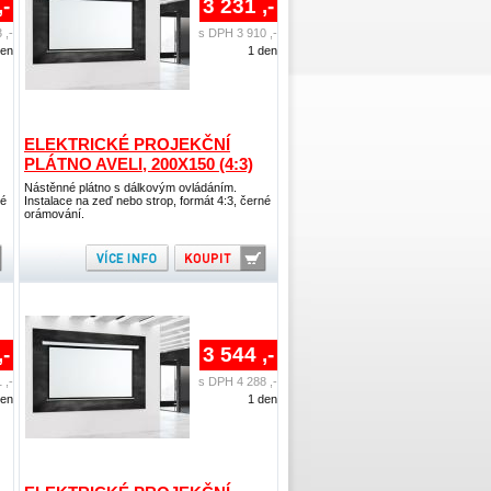
,-
3 231 ,-
 ,-
s DPH 3 910 ,-
den
1 den
ELEKTRICKÉ PROJEKČNÍ
PLÁTNO AVELI, 200X150 (4:3)
Nástěnné plátno s dálkovým ovládáním.
né
Instalace na zeď nebo strop, formát 4:3, černé
orámování.
,-
3 544 ,-
 ,-
s DPH 4 288 ,-
den
1 den