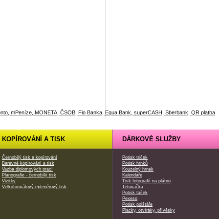
KOPÍROVÁNÍ A TISK
DÁRKOVÉ SLUŽBY
Černobílý tisk a kopírování
Potisk triček
Barevné kopírování a tisk
Potisk hrnků
Vazba diplomových prací
Kouzelný hrnek
Planografie - černobílý tisk
Kalendáře
Vizitky
Tisk fotografií na plátno
Velkoformátový exteriérový tisk
Tetovačka
Potisk tašek
Pexeso
Potisk polštáře
Placky, otvíráky, přívěsky