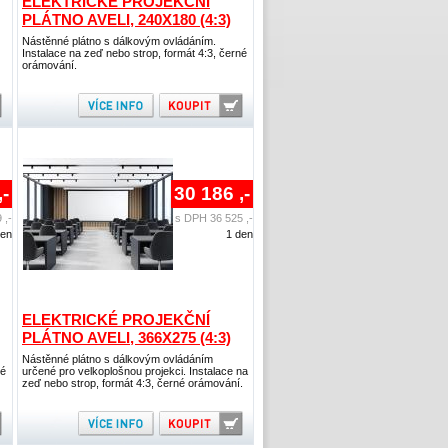
ELEKTRICKÉ PROJEKČNÍ
PLÁTNO AVELI, 240X180 (4:3)
Nástěnné plátno s dálkovým ovládáním.
Instalace na zeď nebo strop, formát 4:3, černé
orámování.
,-
30 186 ,-
 ,-
s DPH 36 525 ,-
den
1 den
ELEKTRICKÉ PROJEKČNÍ
PLÁTNO AVELI, 366X275 (4:3)
Nástěnné plátno s dálkovým ovládáním
né
určené pro velkoplošnou projekci. Instalace na
zeď nebo strop, formát 4:3, černé orámování.