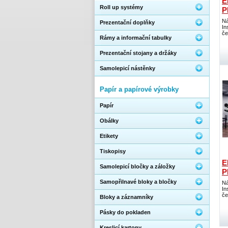
E
Roll up systémy
P
Ná
Prezentační doplňky
In
če
Rámy a informační tabulky
Prezentační stojany a držáky
Samolepicí nástěnky
Papír a papírové výrobky
Papír
Obálky
Etikety
Tiskopisy
E
Samolepicí bločky a záložky
P
Samopřilnavé bloky a bločky
Ná
In
če
Bloky a záznamníky
Pásky do pokladen
Kreslicí kartony