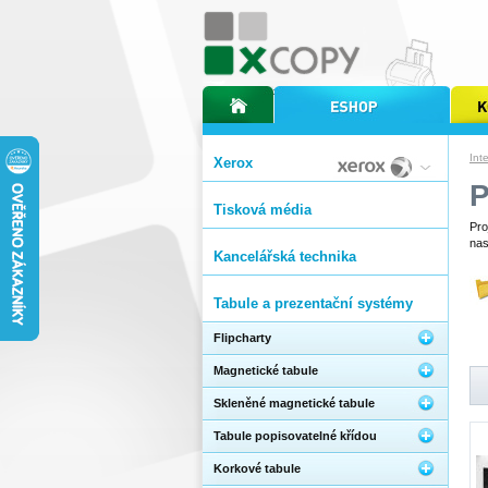
úvodní stránka xcopy
internetový obchod xcopy
kopírov
Int
Xerox
Tisková média
Pro
nas
Kancelářská technika
Tabule a prezentační systémy
Flipcharty
Magnetické tabule
Skleněné magnetické tabule
Tabule popisovatelné křídou
Korkové tabule