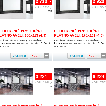
2 710 ,-
2 920 
s DPH 3 279 ,-
s DPH 3 533
1 den
1 
LEKTRICKÉ PROJEKČNÍ
ELEKTRICKÉ PROJEKČNÍ
LÁTNO AVELI, 150X113 (4:3)
PLÁTNO AVELI, 175X131 (4:3)
stěnné plátno s dálkovým ovládáním.
Nástěnné plátno s dálkovým ovládáním.
stalace na zeď nebo strop, formát 4:3, černé
Instalace na zeď nebo strop, formát 4:3, čer
ámování.
orámování.
3 231 ,-
6 224 
s DPH 3 910 ,-
s DPH 7 531
1 den
1 