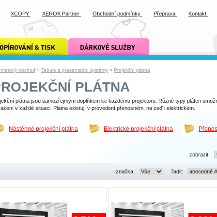
XCOPY
XEROX Partner
Obchodní podmínky
Přeprava
Kontakt
ání a tisk xcopy
dárkové služby xcopy
»
»
ernetový obchod
Tabule a prezentační systémy
Projekční plátna
PROJEKČNÍ PLÁTNA
jekční plátna jsou samozřejmým doplňkem ke každému projektoru. Různé typy pláten umož
azení v každé situaci. Plátna existují v provedení přenosném, na zeď i elektrickém.
Nástěnné projekční plátna
Elektrické projekční plátna
Přenos
zobrazit:
značka:
řadit: