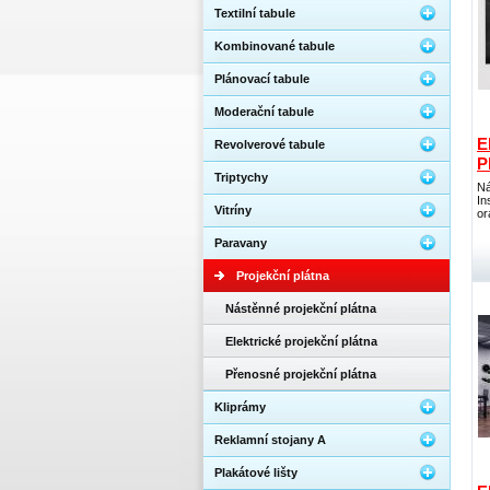
Textilní tabule
Kombinované tabule
Plánovací tabule
Moderační tabule
E
Revolverové tabule
P
Triptychy
Ná
In
Vitríny
or
Paravany
Projekční plátna
Nástěnné projekční plátna
Elektrické projekční plátna
Přenosné projekční plátna
Kliprámy
Reklamní stojany A
Plakátové lišty