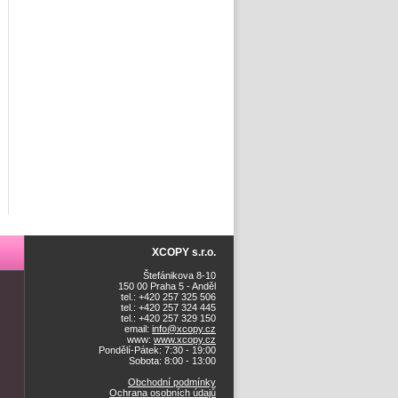
XCOPY s.r.o.
Štefánikova 8-10
150 00 Praha 5 - Anděl
tel.: +420 257 325 506
tel.: +420 257 324 445
tel.: +420 257 329 150
email:
info@xcopy.cz
www:
www.xcopy.cz
Pondělí-Pátek: 7:30 - 19:00
Sobota: 8:00 - 13:00
Obchodní podmínky
Ochrana osobních údajů