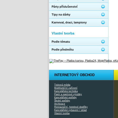
Párty příslušenství
Tipy na dárky
Karneval, draci, lampiony
Vlastní tvorba
Podle tématu
Podle předmětu
INTERNETOVÝ OBCHOD
Tisková média
Multifunkční zařízení
Kancelářská technika
Papír a papírové výrobky
Kancelářské potřeby
Školní potřeby
Archivace
Restaurační, hotelové doplňky
Kancelářské vybavení / sklad
Vlastní tvorba