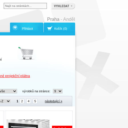
Praha
- Anděl
Přihlásit
Košík (0)
ní
né projekční plátna
výrobků na stránce:
1
2
4
5
následující »