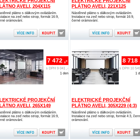
LEKTRICKÉ PROJEKČNÍ
ELEKTRICKÉ PROJEKČNÍ
LÁTNO AVELI, 204X115
PLÁTNO AVELI, 221X125
stěnné plátno s dálkovým ovládáním.
Nástěnné plátno s dálkovým ovládáním.
stalace na zeď nebo strop, formát 16:9,
Instalace na zeď nebo strop, formát 16:9,
rné orámování.
černé orámování.
7 472 ,-
8 718 
s DPH 9 041 ,-
s DPH 10 549
1 den
1 
LEKTRICKÉ PROJEKČNÍ
ELEKTRICKÉ PROJEKČNÍ
LÁTNO AVELI, 265X149
PLÁTNO AVELI, 305X229 (4:3)
stěnné plátno s dálkovým ovládáním.
Nástěnné plátno s dálkovým ovládáním.
stalace na zeď nebo strop, formát 16:9,
Instalace na zeď nebo strop, formát 4:3, čer
rné orámování.
orámování.