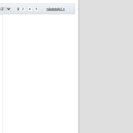
1
2
4
5
následující »