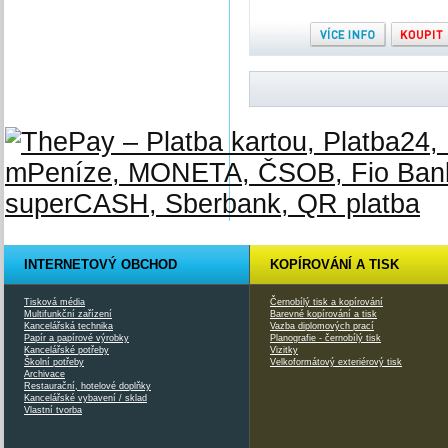
INTERNETOVÝ OBCHOD
KOPÍROVÁNÍ A TISK
Tisková média
Černobílý tisk a kopírování
Multifunkční zařízení
Barevné kopírování a tisk
Kancelářská technika
Vazba diplomových prací
Papír a papírové výrobky
Planografie - černobílý tisk
Kancelářské potřeby
Vizitky
Školní potřeby
Velkoformátový exteriérový tisk
Archivace
Restaurační, hotelové doplňky
Kancelářské vybavení / sklad
Vlastní tvorba