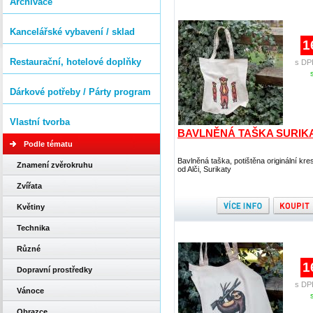
Archivace
Kancelářské vybavení / sklad
1
Restaurační, hotelové doplňky
s DP
Dárkové potřeby / Párty program
Vlastní tvorba
BAVLNĚNÁ TAŠKA SURIK
Podle tématu
Bavlněná taška, potištěna originální kr
Znamení zvěrokruhu
od Alči, Surikaty
Zvířata
Květiny
Technika
Různé
1
Dopravní prostředky
s DP
Vánoce
Obrazce