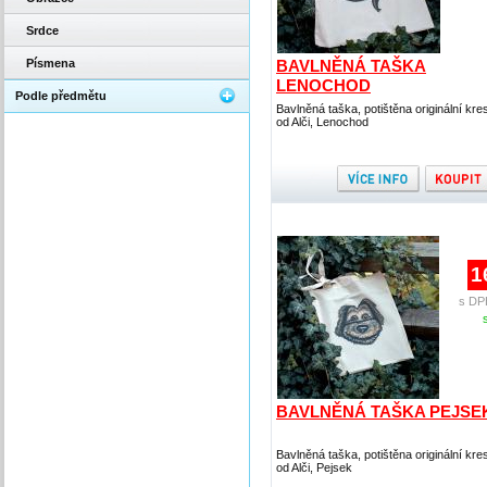
Srdce
Písmena
BAVLNĚNÁ TAŠKA
LENOCHOD
Podle předmětu
Bavlněná taška, potištěna originální kr
od Alči, Lenochod
1
s DP
BAVLNĚNÁ TAŠKA PEJSE
Bavlněná taška, potištěna originální kr
od Alči, Pejsek