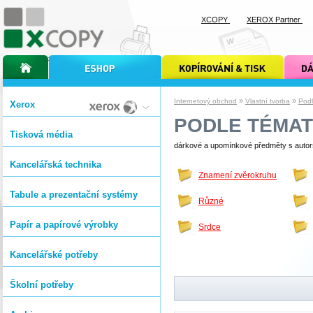
XCOPY
XEROX Partner
úvodní stránka xcopy
internetový obchod xcopy
kopírování a tisk xcopy
dárkové s
»
»
Internetový obchod
Vlastní tvorba
Podl
Xerox
PODLE TÉMA
Tisková média
dárkové a upomínkové předměty s autor
Kancelářská technika
Znamení zvěrokruhu
Tabule a prezentační systémy
Různé
Papír a papírové výrobky
Srdce
Kancelářské potřeby
Školní potřeby