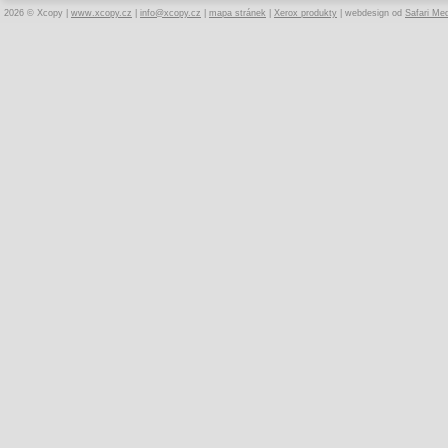
2026 © Xcopy |
www.xcopy.cz
|
info@xcopy.cz
|
mapa stránek
|
Xerox produkty
| webdesign od
Safari Me