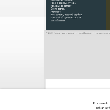
Kancelářská technika
Papír a papírové výrobky
Kancelářské potřeby
Školní potřeby
Archivace
Restaurační, hotelové doplňky
Kancelářské vybavení / sklad
Vlastní tvorba
2026 © Xcopy |
www.xcopy.cz
|
info@xcopy.cz
|
mapa stránek
K personaliz
našich str