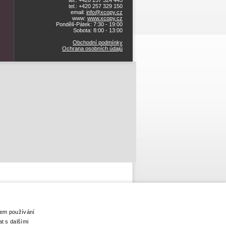
tel.: +420 257 324 445
tel.: +420 257 329 150
email:
info@xcopy.cz
www:
www.xcopy.cz
Pondělí-Pátek: 7:30 - 19:00
Sobota: 8:00 - 13:00
Obchodní podmínky
Ochrana osobních údajů
šem používání
t s dalšími