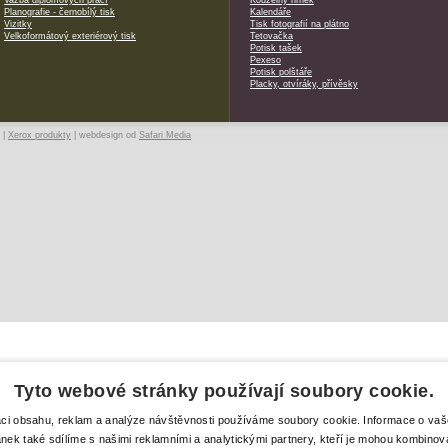
Vazba diplomových prací
Kouzelný hrnek
Planografie - černobílý tisk
Kalendáře
Vizitky
Tisk fotografií na plátno
Velkoformátový exteriérový tisk
Tetovačka
Potisk tašek
Pexeso
Potisk polštáře
Placky, otvíráky, přívěsky
|
Xerox produkty
| webdesign od
Safari Media
Tyto webové stránky používají soubory cookie.
aci obsahu, reklam a analýze návštěvnosti používáme soubory cookie. Informace o va
ánek také sdílíme s našimi reklamními a analytickými partnery, kteří je mohou kombinova