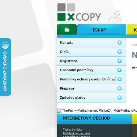
úvodní stránka xcopy
internetový obchod xcopy
kopírov
Kontakt
úvo
O nás
Registrace
Ve 
Obchodní podmínky
Podmínky ochrany osobních údajů
Přeprava
Způsoby platby
INTERNETOVÝ OBCHOD
Tisková média
Multifunkční zařízení