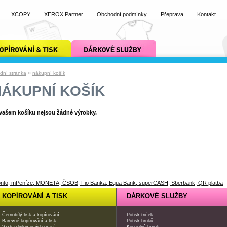
XCOPY
XEROX Partner
Obchodní podmínky
Přeprava
Kontakt
ání a tisk xcopy
dárkové služby xcopy
»
dní stránka
nákupní košík
NÁKUPNÍ KOŠÍK
vašem košíku nejsou žádné výrobky.
KOPÍROVÁNÍ A TISK
DÁRKOVÉ SLUŽBY
Černobílý tisk a kopírování
Potisk triček
Barevné kopírování a tisk
Potisk hrnků