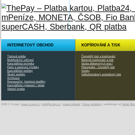
INTERNETOVÝ OBCHOD
KOPÍROVÁNÍ A TISK
Tisková média
Černobílý tisk a kopírování
Multifunkční zařízení
Barevné kopírování a tisk
Kancelářská technika
Vazba diplomových prací
Papír a papírové výrobky
Planografie - černobílý tisk
Kancelářské potřeby
Vizitky
Školní potřeby
Velkoformátový exteriérový tisk
Archivace
Restaurační, hotelové doplňky
Kancelářské vybavení / sklad
Vlastní tvorba
2026 © Xcopy |
www.xcopy.cz
|
info@xcopy.cz
|
mapa stránek
|
Xerox produkty
| webdesign od
Safari Me