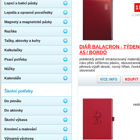
Lepicí a balicí pásky
1
Lepidla a opravné prostředky
s DP
Magnety a magnetické pásky
Razítka
Tašky, aktovky a kufry
DIÁŘ BALACRON - TÝDEN
Kalkulačky
A5 / BORDÓ
pololesklý jemně strukturovaný materiál
Psací potřeby
roku přes stříbrnou pásku, oboustranná
pěnová výplň desek, rovný hřbet, česk
Nůžky
slovenské
Kalendáře
Školní potřeby
Do penálu
nedo
Do aktovky
Školní výbava
Kreslení a malování
Výtvarná výchova