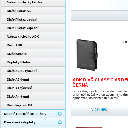
Náhradní vložky Filofax
Diáře Filofax A5
Diáře Filofax osobní
Diáře Filofax kapesní
Náhradní vložky ADK
nedo
Diáře ADK
Diáře kapesní
Doplňky Filofax
Diáře A5,A6 týdenní
ADK DIÁŘ CLASSIC A5 DE
Diáře A5 denní
ČERNÁ
Diáře A4 týdenní
český diář, vyrobený z měkké a na om
příjemné hověziny s důrazem na kvalitn
Diáře A4 denní
zpracování do nejmenších detailů
Diáře kapesní B6
Drobné kancelářské potřeby
Kancelářské doplňky