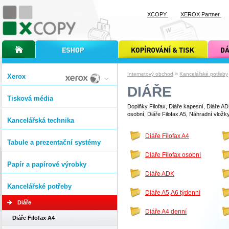
XCOPY
XEROX Partner
úvodní stránka xcopy
internetový obchod xcopy
kopírování a tisk xcopy
dárkové s
»
Internetový obchod
Kancelářské potřeby
Xerox
DIÁŘE
Tisková média
Doplňky Filofax, Diáře kapesní, Diáře AD
osobní, Diáře Filofax A5, Náhradní vložky
Kancelářská technika
Diáře Filofax A4
Tabule a prezentační systémy
Diáře Filofax osobní
Papír a papírové výrobky
Diáře ADK
Kancelářské potřeby
Diáře A5,A6 týdenní
Diáře
Diáře A4 denní
Diáře Filofax A4