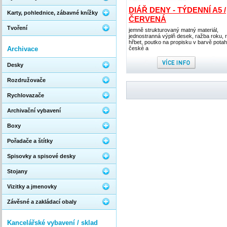
DIÁŘ DENY - TÝDENNÍ A5 /
Karty, pohlednice, zábavné knížky
ČERVENÁ
Tvoření
jemně strukturovaný matný materiál,
jednostranná výplň desek, ražba roku, 
hřbet, poutko na propisku v barvě potah
Archivace
české a
Desky
Rozdružovače
Rychlovazače
Archivační vybavení
Boxy
Pořadače a štítky
Spisovky a spisové desky
Stojany
Vizitky a jmenovky
Závěsné a zakládací obaly
Kancelářské vybavení / sklad