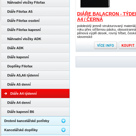
Náhradní vložky Filofax
Diáře Filofax A5
DIÁŘE BALACRON - TÝDE
A4 / ČERNÁ
Diáře Filofax osobní
pololesklý jemně strukturovaný materiál
roku přes stříbrnou pásku, oboustranná
Diáře Filofax kapesní
pěnová výplň desek, rovný hřbet, česk
slovenské
Náhradní vložky ADK
Diáře ADK
Diáře kapesní
Doplňky Filofax
Diáře A5,A6 týdenní
Diáře A5 denní
Diáře A4 týdenní
Diáře A4 denní
Diáře kapesní B6
Drobné kancelářské potřeby
Kancelářské doplňky