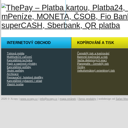
INTERNETOVÝ OBCHOD
KOPÍROVÁNÍ A TISK
Tisková média
Černobílý tisk a kopírování
Multifunkční zařízení
Barevné kopírování a tisk
Kancelářská technika
Vazba diplomových prací
Papír a papírové výrobky
Planografie - černobílý tisk
Kancelářské potřeby
Vizitky
Školní potřeby
Velkoformátový exteriérový tisk
Archivace
Restaurační, hotelové doplňky
Kancelářské vybavení / sklad
Vlastní tvorba
2026 © Xcopy |
www.xcopy.cz
|
info@xcopy.cz
|
mapa stránek
|
Xerox produkty
| webdesign od
Safari Me