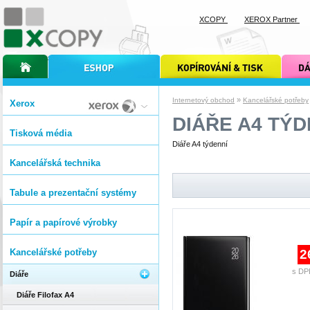
XCOPY
XEROX Partner
úvodní stránka xcopy
internetový obchod xcopy
kopírování a tisk xcopy
dárkové s
»
Internetový obchod
Kancelářské potřeby
Xerox
DIÁŘE A4 TÝD
Tisková média
Diáře A4 týdenní
Kancelářská technika
Tabule a prezentační systémy
Papír a papírové výrobky
Kancelářské potřeby
2
s DP
Diáře
Diáře Filofax A4