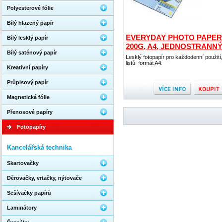
Polyesterové fólie
Bílý hlazený papír
EVERYDAY PHOTO PAPER
Bílý lesklý papír
200G, A4, JEDNOSTRANN
Bílý saténový papír
Lesklý fotopapír pro každodenní použití
listů, formát A4.
Kreativní papíry
Průpisový papír
Magnetická fólie
Přenosové papíry
Fotopapíry
Kancelářská technika
Skartovačky
Děrovačky, vrtačky, nýtovače
Sešívačky papírů
Laminátory