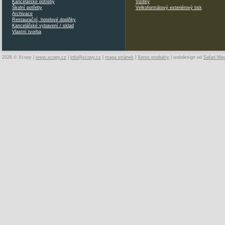
Kancelářské potřeby
Vizitky
Školní potřeby
Velkoformátový exteriérový tisk
Archivace
Restaurační, hotelové doplňky
Kancelářské vybavení / sklad
Vlastní tvorba
2026 © Xcopy |
www.xcopy.cz
|
info@xcopy.cz
|
mapa stránek
|
Xerox produkty
| webdesign od
Safari Me