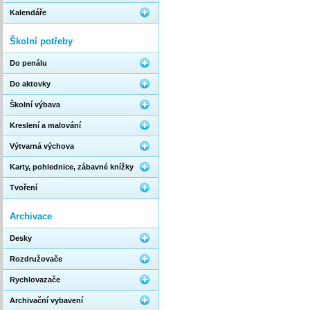
Kalendáře
Školní potřeby
Do penálu
Do aktovky
Školní výbava
Kreslení a malování
Výtvarná výchova
Karty, pohlednice, zábavné knížky
Tvoření
Archivace
Desky
Rozdružovače
Rychlovazače
Archivační vybavení