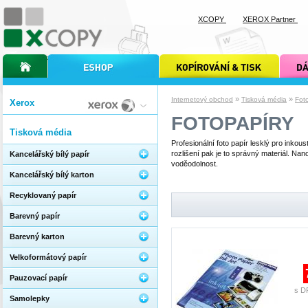
XCOPY
XEROX Partner
úvodní stránka xcopy
internetový obchod xcopy
kopírování a tisk xcopy
dárkové s
»
»
Internetový obchod
Tisková média
Fot
Xerox
FOTOPAPÍRY
Tisková média
Profesionální foto papír lesklý pro inkous
rozlišení pak je to správný materiál. Nano
Kancelářský bílý papír
voděodolnost.
Kancelářský bílý karton
Recyklovaný papír
Barevný papír
Barevný karton
Velkoformátový papír
Pauzovací papír
s D
Samolepky