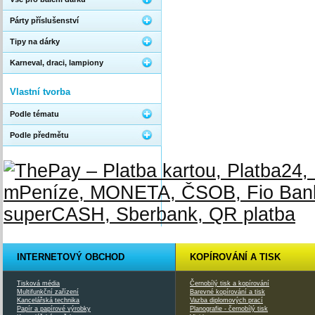
Párty příslušenství
Tipy na dárky
Karneval, draci, lampiony
Vlastní tvorba
Podle tématu
Podle předmětu
INTERNETOVÝ OBCHOD
KOPÍROVÁNÍ A TISK
Tisková média
Černobílý tisk a kopírování
Multifunkční zařízení
Barevné kopírování a tisk
Kancelářská technika
Vazba diplomových prací
Papír a papírové výrobky
Planografie - černobílý tisk