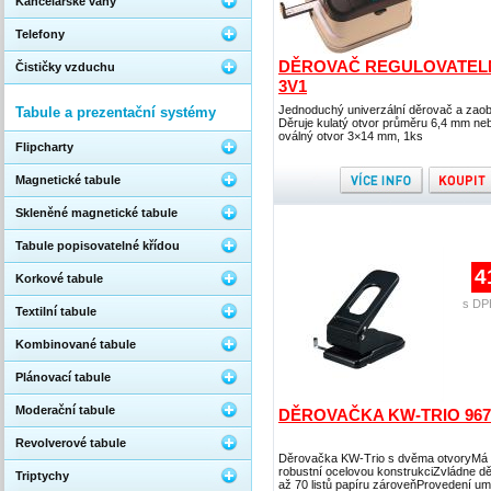
Kancelářské váhy
Telefony
DĚROVAČ REGULOVATEL
Čističky vzduchu
3V1
Jednoduchý univerzální děrovač a zaob
Tabule a prezentační systémy
Děruje kulatý otvor průměru 6,4 mm ne
oválný otvor 3×14 mm, 1ks
Flipcharty
Magnetické tabule
Skleněné magnetické tabule
Tabule popisovatelné křídou
4
Korkové tabule
s DP
Textilní tabule
Kombinované tabule
Plánovací tabule
Moderační tabule
DĚROVAČKA KW-TRIO 967
Revolverové tabule
Děrovačka KW-Trio s dvěma otvoryMá
robustní ocelovou konstrukciZvládne d
Triptychy
až 70 listů papíru zároveňProvedení u