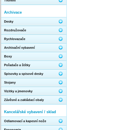
Tvoření
Archivace
Desky
Rozdružovače
Rychlovazače
Archivační vybavení
Boxy
Pořadače a štítky
Spisovky a spisové desky
Stojany
Vizitky a jmenovky
Závěsné a zakládací obaly
Kancelářské vybavení / sklad
Odlamovací a kapesní nože
Ergonomie