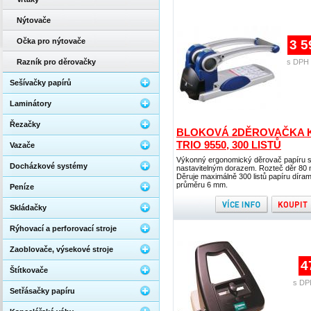
Nýtovače
Očka pro nýtovače
3 5
Razník pro děrovačky
s DPH 
Sešívačky papírů
Laminátory
Řezačky
BLOKOVÁ 2DĚROVAČKA 
TRIO 9550, 300 LISTŮ
Vazače
Výkonný ergonomický děrovač papíru 
Docházkové systémy
nastavitelným dorazem. Rozteč děr 80
Děruje maximálně 300 listů papíru díram
průměru 6 mm.
Peníze
Skládačky
Rýhovací a perforovací stroje
Zaoblovače, výsekové stroje
4
Štítkovače
s DP
Setřásačky papíru