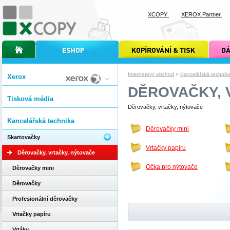
XCOPY
XEROX Partner
úvodní stránka xcopy
internetový obchod xcopy
kopírování a tisk xcopy
dárkové s
»
Internetový obchod
Kancelářská technik
Xerox
DĚROVAČKY, 
Tisková média
Děrovačky, vrtačky, nýtovače
Kancelářská technika
Děrovačky mini
Skartovačky
Vrtačky papíru
Děrovačky, vrtačky, nýtovače
Očka pro nýtovače
Děrovačky mini
Děrovačky
Profesionální děrovačky
Vrtačky papíru
Vrtáky