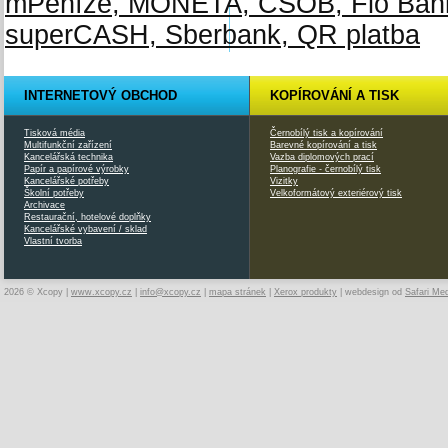
INTERNETOVÝ OBCHOD
KOPÍROVÁNÍ A TISK
Tisková média
Černobílý tisk a kopírování
Multifunkční zařízení
Barevné kopírování a tisk
Kancelářská technika
Vazba diplomových prací
Papír a papírové výrobky
Planografie - černobílý tisk
Kancelářské potřeby
Vizitky
Školní potřeby
Velkoformátový exteriérový tisk
Archivace
Restaurační, hotelové doplňky
Kancelářské vybavení / sklad
Vlastní tvorba
2026 © Xcopy |
www.xcopy.cz
|
info@xcopy.cz
|
mapa stránek
|
Xerox produkty
| webdesign od
Safari Me