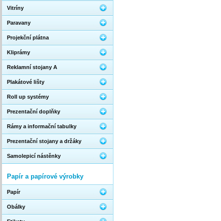
Vitríny
Paravany
Projekční plátna
Kliprámy
Reklamní stojany A
Plakátové lišty
Roll up systémy
Prezentační doplňky
Rámy a informační tabulky
Prezentační stojany a držáky
Samolepicí nástěnky
Papír a papírové výrobky
Papír
Obálky