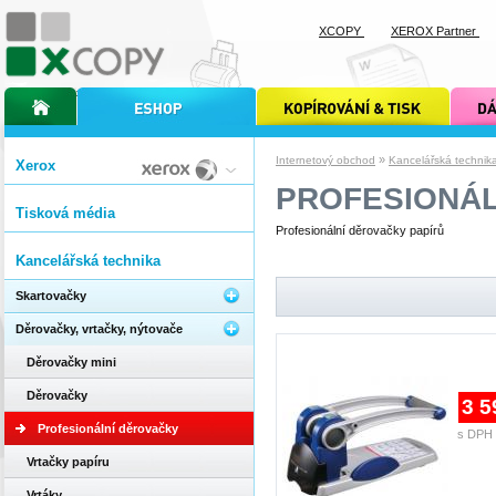
XCOPY
XEROX Partner
úvodní stránka xcopy
internetový obchod xcopy
kopírování a tisk xcopy
dárkové s
»
Internetový obchod
Kancelářská technik
Xerox
PROFESIONÁL
Tisková média
Profesionální děrovačky papírů
Kancelářská technika
Skartovačky
Děrovačky, vrtačky, nýtovače
Děrovačky mini
Děrovačky
3 5
Profesionální děrovačky
s DPH 
Vrtačky papíru
Vrtáky