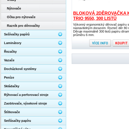
Nýtovače
BLOKOVÁ 2DĚROVAČKA 
Očka pro nýtovače
TRIO 9550, 300 LISTŮ
Výkonný ergonomický děrovač papíru 
Razník pro děrovačky
nastavitelným dorazem. Rozteč děr 80
Děruje maximálně 300 listů papíru díram
Sešívačky papírů
průměru 6 mm.
Laminátory
Řezačky
Vazače
Docházkové systémy
Peníze
Skládačky
Rýhovací a perforovací stroje
Zaoblovače, výsekové stroje
Štítkovače
Setřásačky papíru