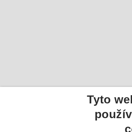
Tyto we
použív
c