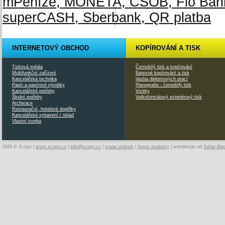
INTERNETOVÝ OBCHOD
KOPÍROVÁNÍ A TISK
Tisková média
Černobílý tisk a kopírování
Multifunkční zařízení
Barevné kopírování a tisk
Kancelářská technika
Vazba diplomových prací
Papír a papírové výrobky
Planografie - černobílý tisk
Kancelářské potřeby
Vizitky
Školní potřeby
Velkoformátový exteriérový tisk
Archivace
Restaurační, hotelové doplňky
Kancelářské vybavení / sklad
Vlastní tvorba
2026 © Xcopy |
www.xcopy.cz
|
info@xcopy.cz
|
mapa stránek
|
Xerox produkty
| webdesign od
Safari Me