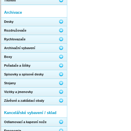
Tvoření
Archivace
Desky
Rozdružovače
Rychlovazače
Archivační vybavení
Boxy
Pořadače a štítky
Spisovky a spisové desky
Stojany
Vizitky a jmenovky
Závěsné a zakládací obaly
Kancelářské vybavení / sklad
Odlamovací a kapesní nože
Ergonomie