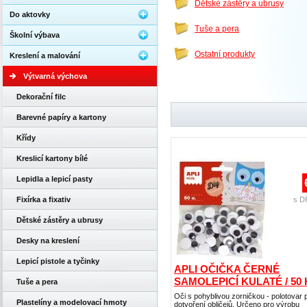
Dětské zástěry a ubrusy
Do aktovky
Tuše a pera
Školní výbava
Ostatní produkty
Kreslení a malování
Výtvarná výchova
Dekorační filc
Barevné papíry a kartony
Křídy
Kreslicí kartony bílé
Lepidla a lepicí pasty
Fixírka a fixativ
s D
Dětské zástěry a ubrusy
Desky na kreslení
Lepicí pistole a tyčinky
APLI OČIČKA ČERNÉ
SAMOLEPICÍ KULATÉ / 50
Tuše a pera
Oči s pohyblivou zorničkou - polotovar 
Plastelíny a modelovací hmoty
dotvoření obličejů. Určeno pro výrobu