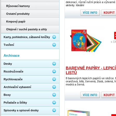
dekorací, různé ruční práce a výtvarné
aktivity. Ideální
Rýsovací kartony
Ostatní produkty
Krepový papír
Olejové / suché pastely a uhly
Karty, pohlednice, zábavné knížky
s D
Tvoření
Archivace
Desky
BAREVNÉ PAPÍRY - LEPICÍ 
Rozdružovače
LISTŮ
8 barevných lepicích papírů ve složce.
Rychlovazače
oranžová, bílá, červená, žlutá, zelená, 
modrá a černá.
Archivační vybavení
Boxy
Pořadače a štítky
Spisovky a spisové desky