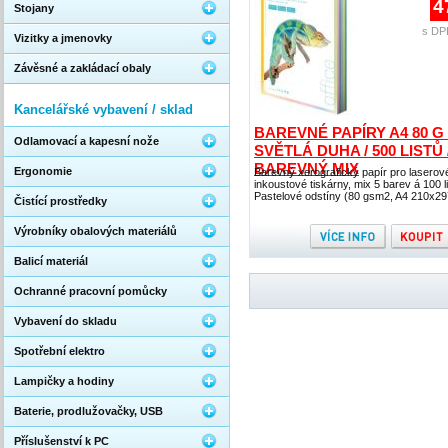
4
Stojany
s DP
Vizitky a jmenovky
Závěsné a zakládací obaly
Kancelářské vybavení / sklad
BAREVNÉ PAPÍRY A4 80 G 
Odlamovací a kapesní nože
SVĚTLÁ DUHA / 500 LISTŮ 
BAREVNÝ MIX
Ergonomie
Barevný xerografický papír pro laserov
inkoustové tiskárny, mix 5 barev á 100 li
Pastelové odstíny (80 gsm2, A4 210x29
Čistící prostředky
Výrobníky obalových materiálů
Balicí materiál
Ochranné pracovní pomůcky
Vybavení do skladu
Spotřební elektro
Lampičky a hodiny
Baterie, prodlužovačky, USB
Příslušenství k PC