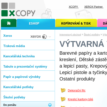
XCOPY
XEROX Partner
úvodní stránka xcopy
internetový obchod xcopy
kopírování a tisk xcopy
dárkové s
»
»
Internetový obchod
Školní potřeby
Výt
Xerox
VÝTVARNÁ
Tisková média
Barevné papíry a karto
Kancelářská technika
kreslení, Dětské zástěr
a lepicí pasty, Krepový
Tabule a prezentační systémy
Lepicí pistole a tyčink
Papír a papírové výrobky
Ostatní produkty
Kancelářské potřeby
Dekorační filc
Školní potřeby
Kreslicí kartony bílé
Do penálu