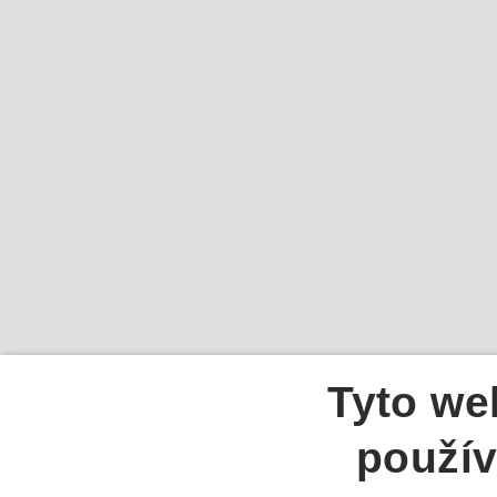
Tyto we
použív