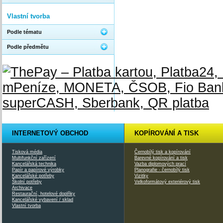
Vlastní tvorba
Podle tématu
Podle předmětu
INTERNETOVÝ OBCHOD
KOPÍROVÁNÍ A TISK
Tisková média
Černobílý tisk a kopírování
Multifunkční zařízení
Barevné kopírování a tisk
Kancelářská technika
Vazba diplomových prací
Papír a papírové výrobky
Planografie - černobílý tisk
Kancelářské potřeby
Vizitky
Školní potřeby
Velkoformátový exteriérový tisk
Archivace
Restaurační, hotelové doplňky
Kancelářské vybavení / sklad
Vlastní tvorba