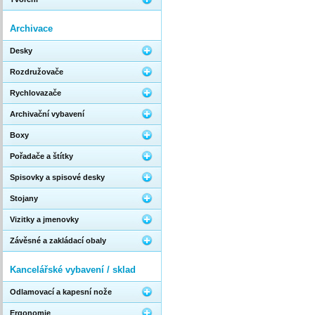
Archivace
Desky
Rozdružovače
Rychlovazače
Archivační vybavení
Boxy
Pořadače a štítky
Spisovky a spisové desky
Stojany
Vizitky a jmenovky
Závěsné a zakládací obaly
Kancelářské vybavení / sklad
Odlamovací a kapesní nože
Ergonomie