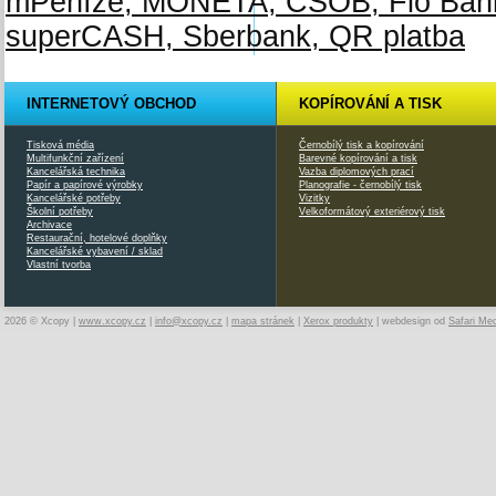
INTERNETOVÝ OBCHOD
KOPÍROVÁNÍ A TISK
Tisková média
Černobílý tisk a kopírování
Multifunkční zařízení
Barevné kopírování a tisk
Kancelářská technika
Vazba diplomových prací
Papír a papírové výrobky
Planografie - černobílý tisk
Kancelářské potřeby
Vizitky
Školní potřeby
Velkoformátový exteriérový tisk
Archivace
Restaurační, hotelové doplňky
Kancelářské vybavení / sklad
Vlastní tvorba
2026 © Xcopy |
www.xcopy.cz
|
info@xcopy.cz
|
mapa stránek
|
Xerox produkty
| webdesign od
Safari Me