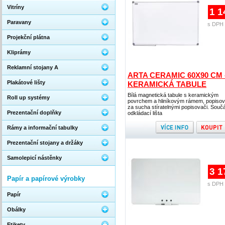
Vitríny
1 1
Paravany
s DPH 
Projekční plátna
Kliprámy
Reklamní stojany A
ARTA CERAMIC 60X90 CM 
Plakátové lišty
KERAMICKÁ TABULE
Bílá magnetická tabule s keramickým
Roll up systémy
povrchem a hliníkovým rámem, popisov
za sucha stíratelnými popisovači. Součá
Prezentační doplňky
odkládací lišta
Rámy a informační tabulky
Prezentační stojany a držáky
Samolepicí nástěnky
3 1
Papír a papírové výrobky
s DPH 
Papír
Obálky
Etikety