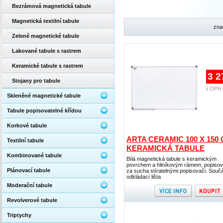
Bezrámová magnetická tabule
Magnetická textilní tabule
zna
Zelené magnetické tabule
Lakované tabule s rastrem
Keramické tabule s rastrem
3 2
Stojany pro tabule
s DPH 
Skleněné magnetické tabule
Tabule popisovatelné křídou
Korkové tabule
ARTA CERAMIC 100 X 150 
Textilní tabule
KERAMICKÁ TABULE
Kombinované tabule
Bílá magnetická tabule s keramickým
povrchem a hliníkovým rámem, popisov
Plánovací tabule
za sucha stíratelnými popisovači. Součá
odkládací lišta
Moderační tabule
Revolverové tabule
Triptychy