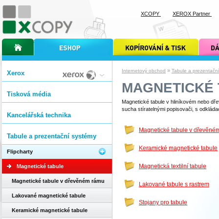
XCOPY
XEROX Partner
úvodní stránka xcopy
internetový obchod xcopy
kopírování a tisk xcopy
dárkové s
»
Internetový obchod
Tabule a prezentačn
Xerox
MAGNETICKÉ 
Tisková média
Magnetické tabule v hliníkovém nebo dře
sucha stíratelnými popisovači, s odkládac
Kancelářská technika
Magnetické tabule v dřevěné
Tabule a prezentační systémy
Keramické magnetické tabule
Flipcharty
Magnetická textilní tabule
Magnetické tabule
Magnetické tabule v dřevěném rámu
Lakované tabule s rastrem
Lakované magnetické tabule
Stojany pro tabule
Keramické magnetické tabule