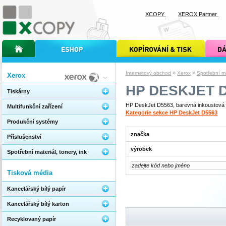
XCOPY
XEROX Partner
úvodní stránka xcopy
internetový obchod xcopy
kopírování a tisk xcopy
dárkové s
»
»
Internetový obchod
Xerox
Spotřební mat
Xerox
HP DESKJET 
Tiskárny
HP DeskJet D5563, barevná inkoustová ti
Multifunkční zařízení
Kategorie sekce HP DeskJet D5563
Produkční systémy
značka
Příslušenství
výrobek
Spotřební materiál, tonery, ink
Tisková média
Kancelářský bílý papír
Kancelářský bílý karton
Recyklovaný papír