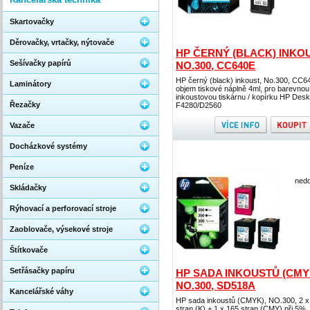
Skartovačky
Děrovačky, vrtačky, nýtovače
HP ČERNÝ (BLACK) INKOU
Sešívačky papírů
NO.300, CC640E
HP černý (black) inkoust, No.300, CC6
Laminátory
objem tiskové náplně 4ml, pro barevnou
inkoustovou tiskárnu / kopírku HP Desk
Řezačky
F4280/D2560
Vazače
Docházkové systémy
Peníze
nedo
Skládačky
Rýhovací a perforovací stroje
Zaoblovače, výsekové stroje
Štítkovače
Setřásačky papíru
HP SADA INKOUSTŮ (CMY
NO.300, SD518A
Kancelářské váhy
HP sada inkoustů (CMYK), NO.300, 2 x
stran (K) + 1 x 165 stran (CMY) při 5%