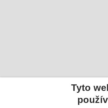
Tyto we
použív