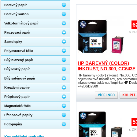
Barevný papír
Barevný karton
Velkoformátový papír
6
s DP
Pauzovací papír
Samolepky
Polyesterové fólie
Bílý hlazený papír
HP BAREVNÝ (COLOR)
INKOUST, NO.300, CC643E
Bílý lesklý papír
HP barevný (color) inkoust, No.300, C
Bílý saténový papír
objem tiskové náplně 4ml, pro barevnou
inkoustovou tiskárnu / kopírku HP Desk
F4280/D2560
Kreativní papíry
Průpisový papír
Magnetická fólie
Přenosové papíry
5
Fotopapíry
s DP
Kancelářská technika