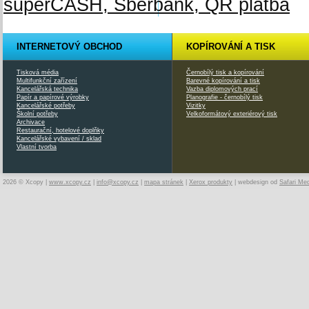
INTERNETOVÝ OBCHOD
KOPÍROVÁNÍ A TISK
Tisková média
Černobílý tisk a kopírování
Multifunkční zařízení
Barevné kopírování a tisk
Kancelářská technika
Vazba diplomových prací
Papír a papírové výrobky
Planografie - černobílý tisk
Kancelářské potřeby
Vizitky
Školní potřeby
Velkoformátový exteriérový tisk
Archivace
Restaurační, hotelové doplňky
Kancelářské vybavení / sklad
Vlastní tvorba
2026 © Xcopy |
www.xcopy.cz
|
info@xcopy.cz
|
mapa stránek
|
Xerox produkty
| webdesign od
Safari Me