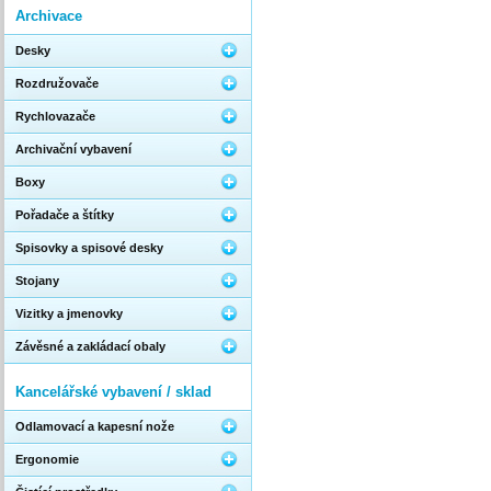
Archivace
Desky
Rozdružovače
Rychlovazače
Archivační vybavení
Boxy
Pořadače a štítky
Spisovky a spisové desky
Stojany
Vizitky a jmenovky
Závěsné a zakládací obaly
Kancelářské vybavení / sklad
Odlamovací a kapesní nože
Ergonomie