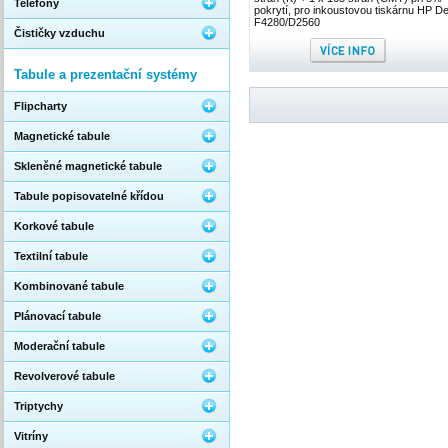
Telefony
pokrytí, pro inkoustovou tiskárnu HP D
F4280/D2560
Čističky vzduchu
Tabule a prezentační systémy
Flipcharty
Magnetické tabule
Skleněné magnetické tabule
Tabule popisovatelné křídou
Korkové tabule
Textilní tabule
Kombinované tabule
Plánovací tabule
Moderační tabule
Revolverové tabule
Triptychy
Vitríny