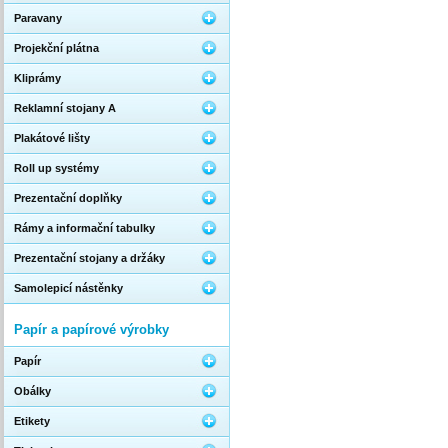
Paravany
Projekční plátna
Kliprámy
Reklamní stojany A
Plakátové lišty
Roll up systémy
Prezentační doplňky
Rámy a informační tabulky
Prezentační stojany a držáky
Samolepicí nástěnky
Papír a papírové výrobky
Papír
Obálky
Etikety