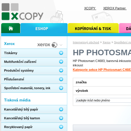
XCOPY
XEROX Partner
úvodní stránka xcopy
internetový obchod xcopy
kopírování a tisk xcopy
dárkové s
»
»
Internetový obchod
Xerox
Spotřební mat
Xerox
HP PHOTOSMA
Tiskárny
HP Photosmart C4683, barevná inkoustová
Multifunkční zařízení
inkoust
Kategorie sekce HP Photosmart C468
Produkční systémy
Příslušenství
značka
Spotřební materiál, tonery, ink
výrobek
Tisková média
Kancelářský bílý papír
Kancelářský bílý karton
Recyklovaný papír