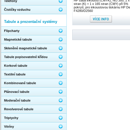
HP sada inkoustů (CMYK), NO.300, 2 x
Telefony
stran (K) + 1 x 165 stran (CMY) při 5%
pokrytí, pro inkoustovou tiskárnu HP D
Čističky vzduchu
F4280/D2560
Tabule a prezentační systémy
Flipcharty
Magnetické tabule
Skleněné magnetické tabule
Tabule popisovatelné křídou
Korkové tabule
Textilní tabule
Kombinované tabule
Plánovací tabule
Moderační tabule
Revolverové tabule
Triptychy
Vitríny