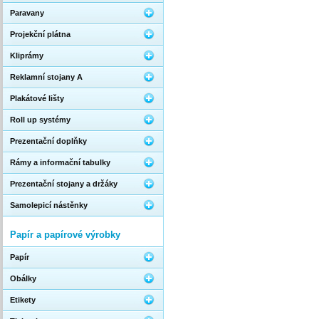
Paravany
Projekční plátna
Kliprámy
Reklamní stojany A
Plakátové lišty
Roll up systémy
Prezentační doplňky
Rámy a informační tabulky
Prezentační stojany a držáky
Samolepicí nástěnky
Papír a papírové výrobky
Papír
Obálky
Etikety