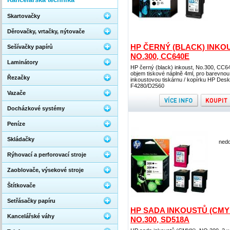
Skartovačky
Děrovačky, vrtačky, nýtovače
HP ČERNÝ (BLACK) INKOU
Sešívačky papírů
NO.300, CC640E
Laminátory
HP černý (black) inkoust, No.300, CC6
objem tiskové náplně 4ml, pro barevnou
Řezačky
inkoustovou tiskárnu / kopírku HP Desk
F4280/D2560
Vazače
Docházkové systémy
Peníze
Skládačky
nedo
Rýhovací a perforovací stroje
Zaoblovače, výsekové stroje
Štítkovače
Setřásačky papíru
HP SADA INKOUSTŮ (CMY
Kancelářské váhy
NO.300, SD518A