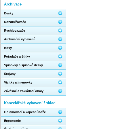
Archivace
Desky
Rozdružovače
Rychlovazače
Archivační vybavení
Boxy
Pořadače a štítky
Spisovky a spisové desky
Stojany
Vizitky a jmenovky
Závěsné a zakládací obaly
Kancelářské vybavení / sklad
Odlamovací a kapesní nože
Ergonomie