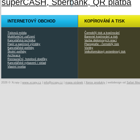
INTERNETOVÝ OBCHOD
KOPÍROVÁNÍ A TISK
Tisková média
Černobílý tisk a kopírování
Multifunkční zařízení
Barevné kopírování a tisk
Kancelářská technika
Vazba diplomových prací
Papír a papírové výrobky
Planografie - černobílý tisk
Kancelářské potřeby
Vizitky
Školní potřeby
Velkoformátový exteriérový tisk
Archivace
Restaurační, hotelové doplňky
Kancelářské vybavení / sklad
Vlastní tvorba
2026 © Xcopy |
www.xcopy.cz
|
info@xcopy.cz
|
mapa stránek
|
Xerox produkty
| webdesign od
Safari Me