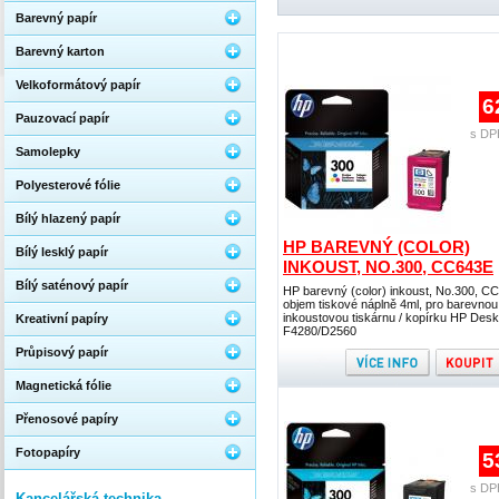
Barevný papír
Barevný karton
Velkoformátový papír
6
Pauzovací papír
s DP
Samolepky
Polyesterové fólie
Bílý hlazený papír
HP BAREVNÝ (COLOR)
Bílý lesklý papír
INKOUST, NO.300, CC643E
Bílý saténový papír
HP barevný (color) inkoust, No.300, C
objem tiskové náplně 4ml, pro barevnou
inkoustovou tiskárnu / kopírku HP Desk
Kreativní papíry
F4280/D2560
Průpisový papír
Magnetická fólie
Přenosové papíry
Fotopapíry
5
s DP
Kancelářská technika