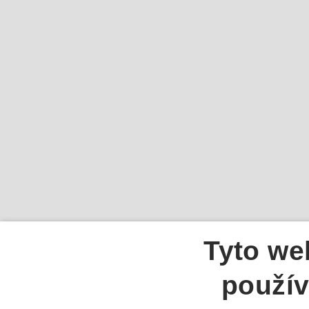
Tyto we
použív