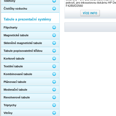
Telefony
pokrytí, pro inkoustovou tiskárnu HP D
F4280/D2560
Čističky vzduchu
Tabule a prezentační systémy
Flipcharty
Magnetické tabule
Skleněné magnetické tabule
Tabule popisovatelné křídou
Korkové tabule
Textilní tabule
Kombinované tabule
Plánovací tabule
Moderační tabule
Revolverové tabule
Triptychy
Vitríny