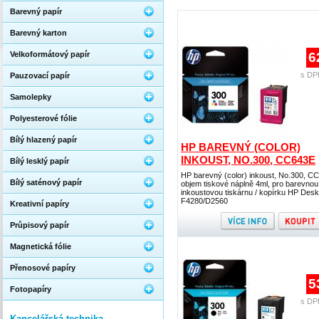
Barevný papír
Barevný karton
Velkoformátový papír
6
s DP
Pauzovací papír
Samolepky
Polyesterové fólie
Bílý hlazený papír
HP BAREVNÝ (COLOR)
INKOUST, NO.300, CC643E
Bílý lesklý papír
HP barevný (color) inkoust, No.300, C
Bílý saténový papír
objem tiskové náplně 4ml, pro barevnou
inkoustovou tiskárnu / kopírku HP Desk
F4280/D2560
Kreativní papíry
Průpisový papír
Magnetická fólie
Přenosové papíry
5
Fotopapíry
s DP
Kancelářská technika