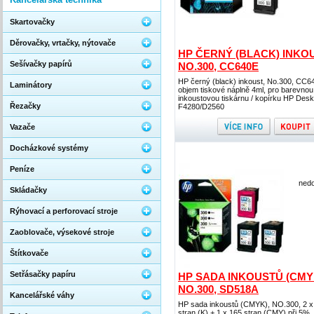
Skartovačky
Děrovačky, vrtačky, nýtovače
HP ČERNÝ (BLACK) INKOU
Sešívačky papírů
NO.300, CC640E
HP černý (black) inkoust, No.300, CC6
Laminátory
objem tiskové náplně 4ml, pro barevnou
inkoustovou tiskárnu / kopírku HP Desk
Řezačky
F4280/D2560
Vazače
Docházkové systémy
Peníze
nedo
Skládačky
Rýhovací a perforovací stroje
Zaoblovače, výsekové stroje
Štítkovače
Setřásačky papíru
HP SADA INKOUSTŮ (CMY
NO.300, SD518A
Kancelářské váhy
HP sada inkoustů (CMYK), NO.300, 2 x
stran (K) + 1 x 165 stran (CMY) při 5%