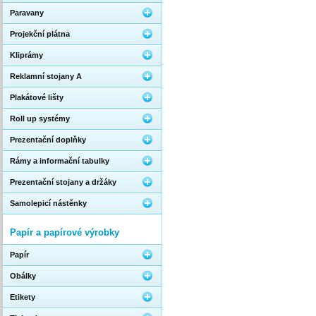
Paravany
Projekční plátna
Kliprámy
Reklamní stojany A
Plakátové lišty
Roll up systémy
Prezentační doplňky
Rámy a informační tabulky
Prezentační stojany a držáky
Samolepicí nástěnky
Papír a papírové výrobky
Papír
Obálky
Etikety