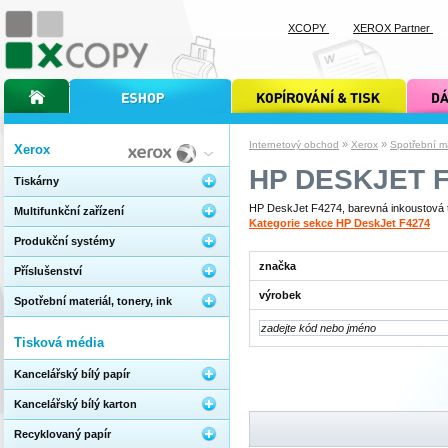
XCOPY
XEROX Partner
úvodní stránka xcopy
internetový obchod xcopy
kopírování a tisk xcopy
dárkové s
»
»
Internetový obchod
Xerox
Spotřební mat
Xerox
HP DESKJET F
Tiskárny
HP DeskJet F4274, barevná inkoustová ti
Multifunkční zařízení
Kategorie sekce HP DeskJet F4274
Produkční systémy
značka
Příslušenství
výrobek
Spotřební materiál, tonery, ink
Tisková média
Kancelářský bílý papír
Kancelářský bílý karton
Recyklovaný papír