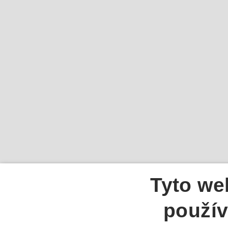
Tyto we
použív