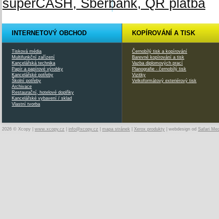
INTERNETOVÝ OBCHOD
KOPÍROVÁNÍ A TISK
Tisková média
Černobílý tisk a kopírování
Multifunkční zařízení
Barevné kopírování a tisk
Kancelářská technika
Vazba diplomových prací
Papír a papírové výrobky
Planografie - černobílý tisk
Kancelářské potřeby
Vizitky
Školní potřeby
Velkoformátový exteriérový tisk
Archivace
Restaurační, hotelové doplňky
Kancelářské vybavení / sklad
Vlastní tvorba
2026 © Xcopy |
www.xcopy.cz
|
info@xcopy.cz
|
mapa stránek
|
Xerox produkty
| webdesign od
Safari Me