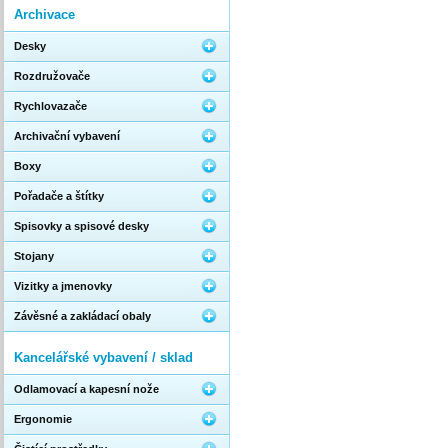
Archivace
Desky
Rozdružovače
Rychlovazače
Archivační vybavení
Boxy
Pořadače a štítky
Spisovky a spisové desky
Stojany
Vizitky a jmenovky
Závěsné a zakládací obaly
Kancelářské vybavení / sklad
Odlamovací a kapesní nože
Ergonomie