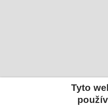
Tyto we
použív