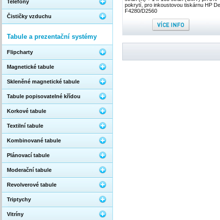
Telefony
pokrytí, pro inkoustovou tiskárnu HP D
F4280/D2560
Čističky vzduchu
Tabule a prezentační systémy
Flipcharty
Magnetické tabule
Skleněné magnetické tabule
Tabule popisovatelné křídou
Korkové tabule
Textilní tabule
Kombinované tabule
Plánovací tabule
Moderační tabule
Revolverové tabule
Triptychy
Vitríny