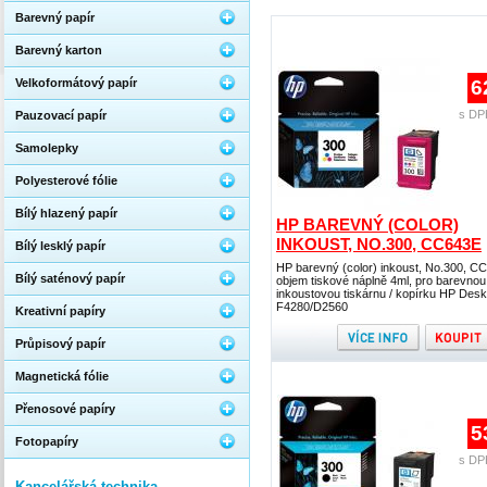
Barevný papír
Barevný karton
Velkoformátový papír
6
s DP
Pauzovací papír
Samolepky
Polyesterové fólie
Bílý hlazený papír
HP BAREVNÝ (COLOR)
INKOUST, NO.300, CC643E
Bílý lesklý papír
HP barevný (color) inkoust, No.300, C
Bílý saténový papír
objem tiskové náplně 4ml, pro barevnou
inkoustovou tiskárnu / kopírku HP Desk
F4280/D2560
Kreativní papíry
Průpisový papír
Magnetická fólie
Přenosové papíry
5
Fotopapíry
s DP
Kancelářská technika