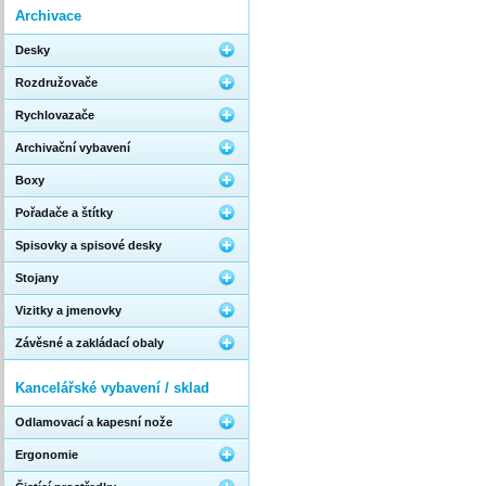
Archivace
Desky
Rozdružovače
Rychlovazače
Archivační vybavení
Boxy
Pořadače a štítky
Spisovky a spisové desky
Stojany
Vizitky a jmenovky
Závěsné a zakládací obaly
Kancelářské vybavení / sklad
Odlamovací a kapesní nože
Ergonomie