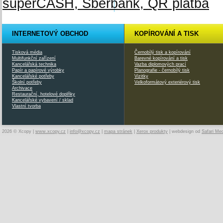
INTERNETOVÝ OBCHOD
KOPÍROVÁNÍ A TISK
Tisková média
Černobílý tisk a kopírování
Multifunkční zařízení
Barevné kopírování a tisk
Kancelářská technika
Vazba diplomových prací
Papír a papírové výrobky
Planografie - černobílý tisk
Kancelářské potřeby
Vizitky
Školní potřeby
Velkoformátový exteriérový tisk
Archivace
Restaurační, hotelové doplňky
Kancelářské vybavení / sklad
Vlastní tvorba
2026 © Xcopy |
www.xcopy.cz
|
info@xcopy.cz
|
mapa stránek
|
Xerox produkty
| webdesign od
Safari Me