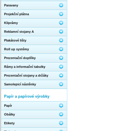
Paravany
Projekční plátna
Kliprámy
Reklamní stojany A
Plakátové lišty
Roll up systémy
Prezentační doplňky
Rámy a informační tabulky
Prezentační stojany a držáky
Samolepicí nástěnky
Papír a papírové výrobky
Papír
Obálky
Etikety