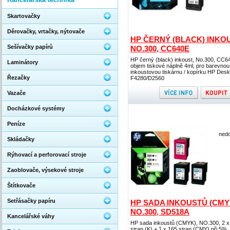
Skartovačky
Děrovačky, vrtačky, nýtovače
HP ČERNÝ (BLACK) INKOU
Sešívačky papírů
NO.300, CC640E
HP černý (black) inkoust, No.300, CC6
Laminátory
objem tiskové náplně 4ml, pro barevnou
inkoustovou tiskárnu / kopírku HP Desk
Řezačky
F4280/D2560
Vazače
Docházkové systémy
Peníze
nedo
Skládačky
Rýhovací a perforovací stroje
Zaoblovače, výsekové stroje
Štítkovače
Setřásačky papíru
HP SADA INKOUSTŮ (CMY
NO.300, SD518A
Kancelářské váhy
HP sada inkoustů (CMYK), NO.300, 2 x
stran (K) + 1 x 165 stran (CMY) při 5%