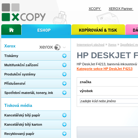
XCOPY
XEROX Partner
úvodní stránka xcopy
internetový obchod xcopy
kopírování a tisk xcopy
dárkové s
»
»
Internetový obchod
Xerox
Spotřební mat
Xerox
HP DESKJET F
Tiskárny
HP DeskJet F4213, barevná inkoustová ti
Multifunkční zařízení
Kategorie sekce HP DeskJet F4213
Produkční systémy
značka
Příslušenství
výrobek
Spotřební materiál, tonery, ink
Tisková média
Kancelářský bílý papír
Kancelářský bílý karton
Recyklovaný papír