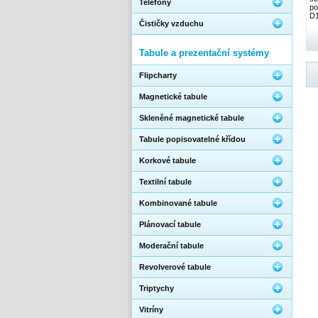
Telefony
po
D1
Čističky vzduchu
Tabule a prezentační systémy
Flipcharty
Magnetické tabule
Skleněné magnetické tabule
Tabule popisovatelné křídou
Korkové tabule
Textilní tabule
Kombinované tabule
Plánovací tabule
Moderační tabule
Revolverové tabule
Triptychy
Vitríny