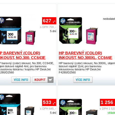
nedodate
627 ,-
s DPH 759 ,-
5 dní
P BAREVNÝ (COLOR)
HP BAREVNÝ (COLOR)
NKOUST, NO.300, CC643E
INKOUST, NO.300XL, CC644E
 barevný (color) inkoust, No.300, CC643E,
HP barevný (color) inkoust, No.300XL, obje
jem tiskové náplně 4ml, pro barevnou
tiskové náplně 11ml, pro barevnou
koustovou tiskárnu / kopírku HP DeskJet
inkoustovou tiskárnu HP DeskJet
280/D2560
F4280/D2560
533 ,-
1 256 
s DPH 645 ,-
s DPH 1 520
5 dní
skla