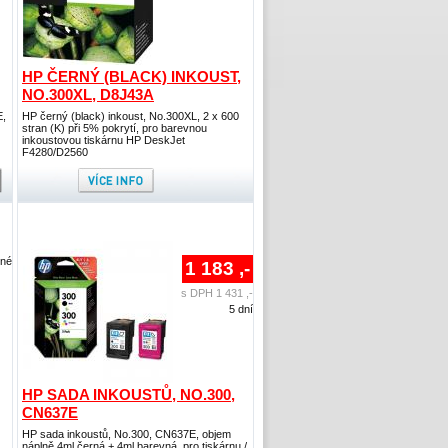
HP ČERNÝ (BLACK) INKOUST,
NO.300XL, D8J43A
E,
HP černý (black) inkoust, No.300XL, 2 x 600
stran (K) při 5% pokrytí, pro barevnou
inkoustovou tiskárnu HP DeskJet
F4280/D2560
lné
1 183 ,-
s DPH 1 431 ,-
5 dní
HP SADA INKOUSTŮ, NO.300,
CN637E
HP sada inkoustů, No.300, CN637E, objem
náplně 4ml černá + 4ml barevná, pro tiskárnu /