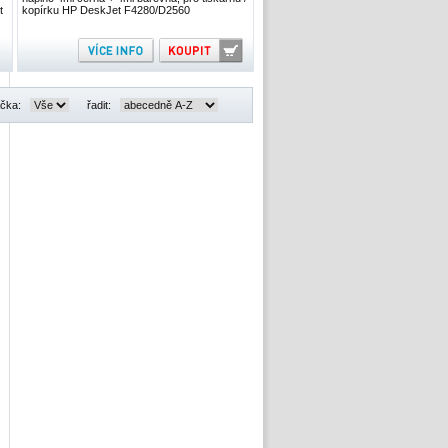
t
kopírku HP DeskJet F4280/D2560
čka:
řadit: