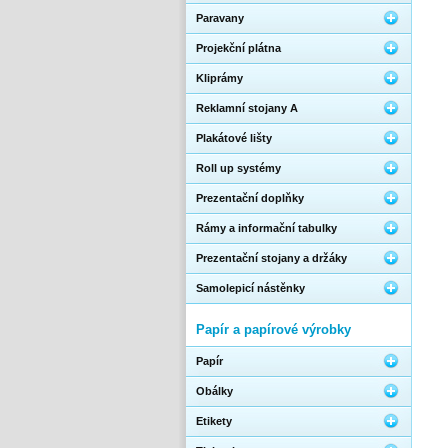
Paravany
Projekční plátna
Kliprámy
Reklamní stojany A
Plakátové lišty
Roll up systémy
Prezentační doplňky
Rámy a informační tabulky
Prezentační stojany a držáky
Samolepicí nástěnky
Papír a papírové výrobky
Papír
Obálky
Etikety