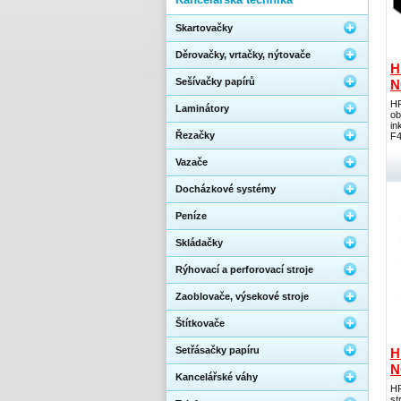
Skartovačky
Děrovačky, vrtačky, nýtovače
H
Sešívačky papírů
N
HP
Laminátory
ob
in
Řezačky
F4
Vazače
Docházkové systémy
Peníze
Skládačky
Rýhovací a perforovací stroje
Zaoblovače, výsekové stroje
Štítkovače
Setřásačky papíru
H
N
Kancelářské váhy
HP
st