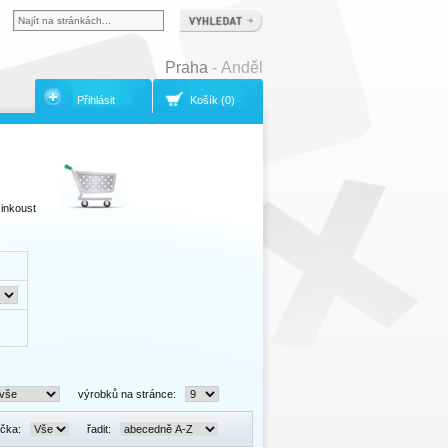
Praha
- Anděl
Přihlásit
Košík (0)
 inkoust
výrobků na stránce:
čka:
řadit: