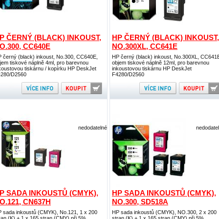
P ČERNÝ (BLACK) INKOUST,
HP ČERNÝ (BLACK) INKOUST,
O.300, CC640E
NO.300XL, CC641E
 černý (black) inkoust, No.300, CC640E,
HP černý (black) inkoust, No.300XL, CC641
jem tiskové náplně 4ml, pro barevnou
objem tiskové náplně 12ml, pro barevnou
koustovou tiskárnu / kopírku HP DeskJet
inkoustovou tiskárnu HP DeskJet
280/D2560
F4280/D2560
nedodatelné
nedodate
P SADA INKOUSTŮ (CMYK),
HP SADA INKOUSTŮ (CMYK),
O.121, CN637H
NO.300, SD518A
 sada inkoustů (CMYK), No.121, 1 x 200
HP sada inkoustů (CMYK), NO.300, 2 x 200
ran (K) + 1 x 165 stran (CMY) při 5%
stran (K) + 1 x 165 stran (CMY) při 5%