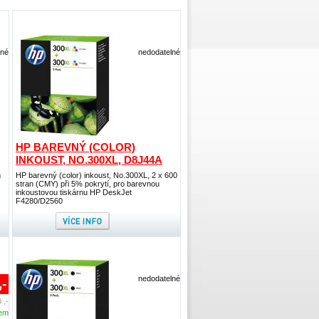
lné
nedodatelné
HP BAREVNÝ (COLOR)
INKOUST, NO.300XL, D8J44A
m
HP barevný (color) inkoust, No.300XL, 2 x 600
stran (CMY) při 5% pokrytí, pro barevnou
inkoustovou tiskárnu HP DeskJet
F4280/D2560
nedodatelné
,-
 ,-
dem