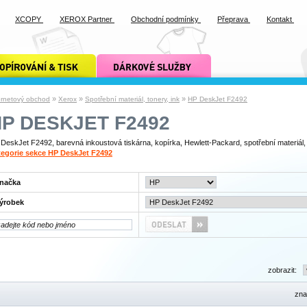
XCOPY
XEROX Partner
Obchodní podmínky
Přeprava
Kontakt
ání a tisk xcopy
dárkové služby xcopy
»
»
»
ernetový obchod
Xerox
Spotřební materiál, tonery, ink
HP DeskJet F2492
P DESKJET F2492
DeskJet F2492, barevná inkoustová tiskárna, kopírka, Hewlett-Packard, spotřební materiál,
egorie sekce HP DeskJet F2492
načka
ýrobek
zobrazit:
zna