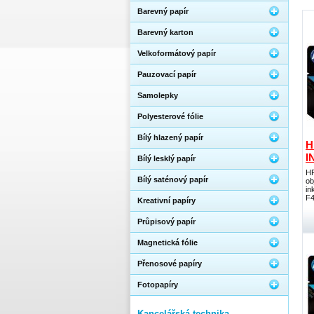
Barevný papír
Barevný karton
Velkoformátový papír
Pauzovací papír
Samolepky
Polyesterové fólie
Bílý hlazený papír
H
I
Bílý lesklý papír
HP
Bílý saténový papír
ob
in
F4
Kreativní papíry
Průpisový papír
Magnetická fólie
Přenosové papíry
Fotopapíry
Kancelářská technika