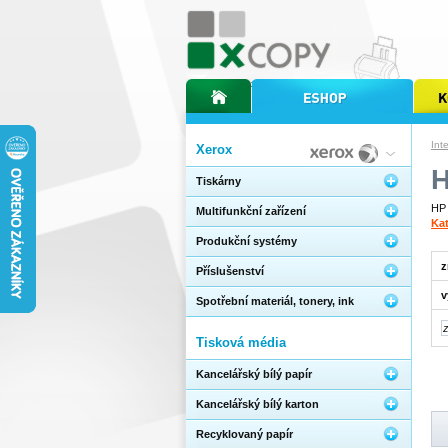
úvodní stránka xcopy
internetový obchod xcopy
kopírov
Int
Xerox
H
Tiskárny
HP 
Multifunkční zařízení
Kat
Produkční systémy
z
Příslušenství
v
Spotřební materiál, tonery, ink
Tisková média
Kancelářský bílý papír
Kancelářský bílý karton
Recyklovaný papír