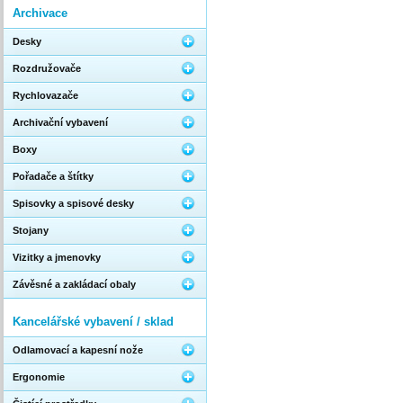
Archivace
Desky
Rozdružovače
Rychlovazače
Archivační vybavení
Boxy
Pořadače a štítky
Spisovky a spisové desky
Stojany
Vizitky a jmenovky
Závěsné a zakládací obaly
Kancelářské vybavení / sklad
Odlamovací a kapesní nože
Ergonomie