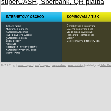
INTERNETOVÝ OBCHOD
KOPÍROVÁNÍ A TISK
Tisková média
Černobílý tisk a kopírování
Multifunkční zařízení
Barevné kopírování a tisk
Kancelářská technika
Vazba diplomových prací
Papír a papírové výrobky
Planografie - černobílý tisk
Kancelářské potřeby
Vizitky
Školní potřeby
Velkoformátový exteriérový tisk
Archivace
Restaurační, hotelové doplňky
Kancelářské vybavení / sklad
Vlastní tvorba
2026 © Xcopy |
www.xcopy.cz
|
info@xcopy.cz
|
mapa stránek
|
Xerox produkty
| webdesign od
Safari Me