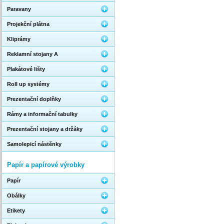
Paravany
Projekční plátna
Kliprámy
Reklamní stojany A
Plakátové lišty
Roll up systémy
Prezentační doplňky
Rámy a informační tabulky
Prezentační stojany a držáky
Samolepicí nástěnky
Papír a papírové výrobky
Papír
Obálky
Etikety