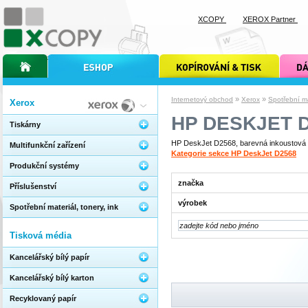
XCOPY
XEROX Partner
úvodní stránka xcopy
internetový obchod xcopy
kopírování a tisk xcopy
dárkové s
»
»
Internetový obchod
Xerox
Spotřební mat
Xerox
HP DESKJET 
Tiskárny
HP DeskJet D2568, barevná inkoustová ti
Multifunkční zařízení
Kategorie sekce HP DeskJet D2568
Produkční systémy
značka
Příslušenství
výrobek
Spotřební materiál, tonery, ink
Tisková média
Kancelářský bílý papír
Kancelářský bílý karton
Recyklovaný papír