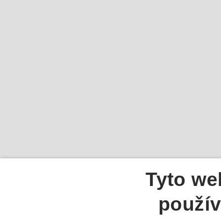
Tyto we
použív