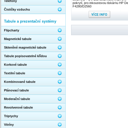
Telefony
pokrytí, pro inkoustovou tiskárnu HP D
F4280/D2560
Čističky vzduchu
Tabule a prezentační systémy
Flipcharty
Magnetické tabule
Skleněné magnetické tabule
Tabule popisovatelné křídou
Korkové tabule
Textilní tabule
Kombinované tabule
Plánovací tabule
Moderační tabule
Revolverové tabule
Triptychy
Vitríny