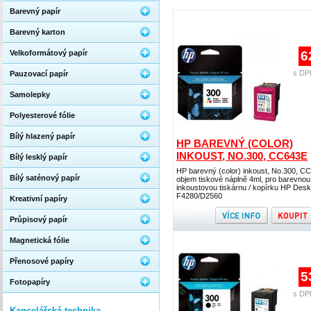
Barevný papír
Barevný karton
Velkoformátový papír
6
s DP
Pauzovací papír
Samolepky
Polyesterové fólie
Bílý hlazený papír
HP BAREVNÝ (COLOR)
INKOUST, NO.300, CC643E
Bílý lesklý papír
HP barevný (color) inkoust, No.300, C
Bílý saténový papír
objem tiskové náplně 4ml, pro barevnou
inkoustovou tiskárnu / kopírku HP Desk
F4280/D2560
Kreativní papíry
Průpisový papír
Magnetická fólie
Přenosové papíry
5
Fotopapíry
s DP
Kancelářská technika