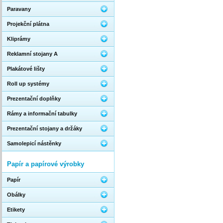
Paravany
Projekční plátna
Kliprámy
Reklamní stojany A
Plakátové lišty
Roll up systémy
Prezentační doplňky
Rámy a informační tabulky
Prezentační stojany a držáky
Samolepicí nástěnky
Papír a papírové výrobky
Papír
Obálky
Etikety