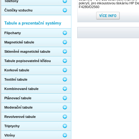
Telefony
pokrytí, pro inkoustovou tiskárnu HP D
F4280/D2560
Čističky vzduchu
Tabule a prezentační systémy
Flipcharty
Magnetické tabule
Skleněné magnetické tabule
Tabule popisovatelné křídou
Korkové tabule
Textilní tabule
Kombinované tabule
Plánovací tabule
Moderační tabule
Revolverové tabule
Triptychy
Vitríny