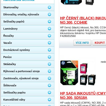
Skartovačky
Děrovačky, vrtačky, nýtovače
HP ČERNÝ (BLACK) INKOU
Sešívačky papírů
NO.300, CC640E
HP černý (black) inkoust, No.300, CC6
Laminátory
objem tiskové náplně 4ml, pro barevnou
inkoustovou tiskárnu / kopírku HP Desk
Řezačky
F4280/D2560
Vazače
Docházkové systémy
Peníze
nedo
Skládačky
Rýhovací a perforovací stroje
Zaoblovače, výsekové stroje
Štítkovače
Setřásačky papíru
HP SADA INKOUSTŮ (CMY
NO.300, SD518A
Kancelářské váhy
HP sada inkoustů (CMYK), NO.300, 2 x
stran (K) + 1 x 165 stran (CMY) při 5%