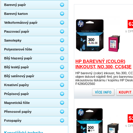
Barevný papír
Barevný karton
Velkoformátový papír
6
s DP
Pauzovací papír
Samolepky
Polyesterové fólie
Bílý hlazený papír
HP BAREVNÝ (COLOR)
INKOUST, NO.300, CC643E
Bílý lesklý papír
HP barevný (color) inkoust, No.300, C
Bílý saténový papír
objem tiskové náplně 4ml, pro barevnou
inkoustovou tiskárnu / kopírku HP Desk
F4280/D2560
Kreativní papíry
Průpisový papír
Magnetická fólie
Přenosové papíry
5
Fotopapíry
s DP
Kancelářská technika