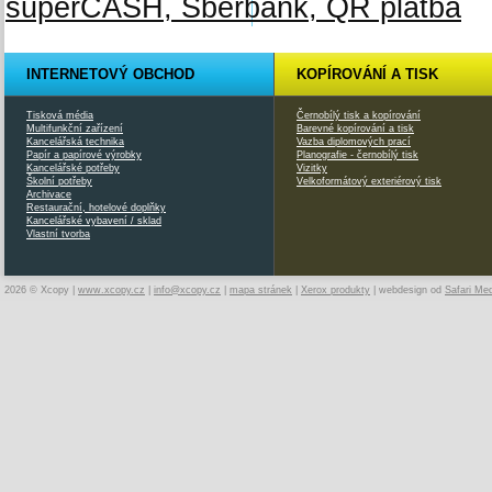
INTERNETOVÝ OBCHOD
KOPÍROVÁNÍ A TISK
Tisková média
Černobílý tisk a kopírování
Multifunkční zařízení
Barevné kopírování a tisk
Kancelářská technika
Vazba diplomových prací
Papír a papírové výrobky
Planografie - černobílý tisk
Kancelářské potřeby
Vizitky
Školní potřeby
Velkoformátový exteriérový tisk
Archivace
Restaurační, hotelové doplňky
Kancelářské vybavení / sklad
Vlastní tvorba
2026 © Xcopy |
www.xcopy.cz
|
info@xcopy.cz
|
mapa stránek
|
Xerox produkty
| webdesign od
Safari Me