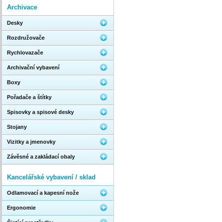
Archivace
Desky
Rozdružovače
Rychlovazače
Archivační vybavení
Boxy
Pořadače a štítky
Spisovky a spisové desky
Stojany
Vizitky a jmenovky
Závěsné a zakládací obaly
Kancelářské vybavení / sklad
Odlamovací a kapesní nože
Ergonomie