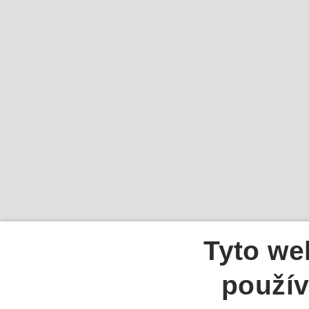
Tyto we
použív