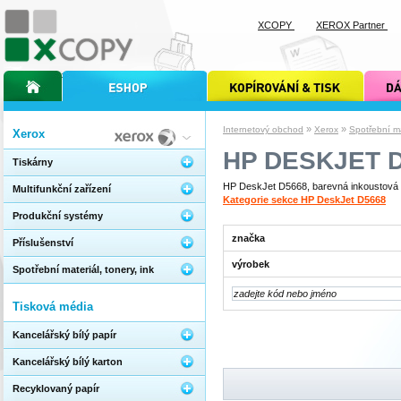
XCOPY
XEROX Partner
úvodní stránka xcopy
internetový obchod xcopy
kopírování a tisk xcopy
dárkové s
»
»
Internetový obchod
Xerox
Spotřební mat
Xerox
HP DESKJET 
Tiskárny
HP DeskJet D5668, barevná inkoustová ti
Multifunkční zařízení
Kategorie sekce HP DeskJet D5668
Produkční systémy
značka
Příslušenství
výrobek
Spotřební materiál, tonery, ink
Tisková média
Kancelářský bílý papír
Kancelářský bílý karton
Recyklovaný papír