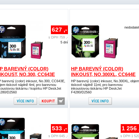
nedodate
627 ,-
s DPH 759 ,-
5 dní
P BAREVNÝ (COLOR)
HP BAREVNÝ (COLOR)
NKOUST, NO.300, CC643E
INKOUST, NO.300XL, CC644E
 barevný (color) inkoust, No.300, CC643E,
HP barevný (color) inkoust, No.300XL, obje
jem tiskové náplně 4ml, pro barevnou
tiskové náplně 11ml, pro barevnou
koustovou tiskárnu / kopírku HP DeskJet
inkoustovou tiskárnu HP DeskJet
280/D2560
F4280/D2560
533 ,-
1 256 
s DPH 645 ,-
s DPH 1 520