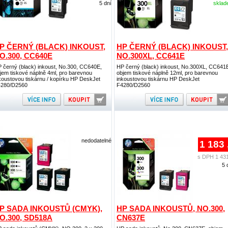
5 dní
skla
P ČERNÝ (BLACK) INKOUST,
HP ČERNÝ (BLACK) INKOUST,
O.300, CC640E
NO.300XL, CC641E
 černý (black) inkoust, No.300, CC640E,
HP černý (black) inkoust, No.300XL, CC641
jem tiskové náplně 4ml, pro barevnou
objem tiskové náplně 12ml, pro barevnou
koustovou tiskárnu / kopírku HP DeskJet
inkoustovou tiskárnu HP DeskJet
280/D2560
F4280/D2560
nedodatelné
1 183 
s DPH 1 431
5 
P SADA INKOUSTŮ (CMYK),
HP SADA INKOUSTŮ, NO.300,
O.300, SD518A
CN637E