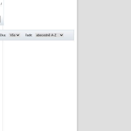
 /
čka:
řadit: