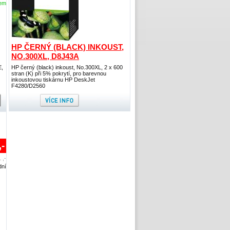
dem
HP ČERNÝ (BLACK) INKOUST,
NO.300XL, D8J43A
E,
HP černý (black) inkoust, No.300XL, 2 x 600
stran (K) při 5% pokrytí, pro barevnou
inkoustovou tiskárnu HP DeskJet
F4280/D2560
,-
 ,-
dní