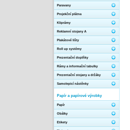
Paravany
Projekční plátna
Kliprámy
Reklamní stojany A
Plakátové lišty
Roll up systémy
Prezentační doplňky
Rámy a informační tabulky
Prezentační stojany a držáky
Samolepicí nástěnky
Papír a papírové výrobky
Papír
Obálky
Etikety