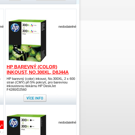
lné
nedodatelné
HP BAREVNÝ (COLOR)
INKOUST, NO.300XL, D8J44A
m
HP barevný (color) inkoust, No.300XL, 2 x 600
stran (CMY) při 5% pokrytí, pro barevnou
inkoustovou tiskárnu HP DeskJet
F4280/D2560
nedodatelné
,-
 ,-