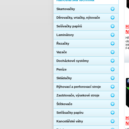
Skartovačky
Děrovačky, vrtačky, nýtovače
H
Sešívačky papírů
N
Laminátory
HP
ob
Řezačky
in
F4
Vazače
Docházkové systémy
Peníze
Skládačky
Rýhovací a perforovací stroje
Zaoblovače, výsekové stroje
Štítkovače
Setřásačky papíru
H
Kancelářské váhy
N