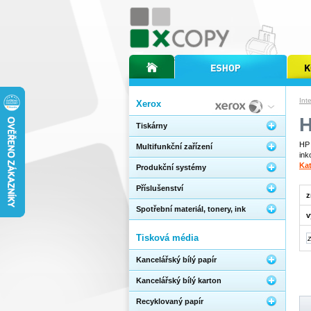
úvodní stránka xcopy
internetový obchod xcopy
kopírov
Int
Xerox
Tiskárny
HP 
Multifunkční zařízení
ink
Ka
Produkční systémy
Příslušenství
z
Spotřební materiál, tonery, ink
v
Tisková média
Kancelářský bílý papír
Kancelářský bílý karton
Recyklovaný papír