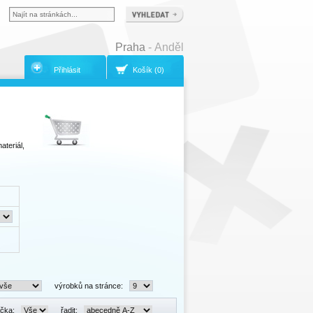
Praha
- Anděl
Přihlásit
Košík (0)
teriál,
výrobků na stránce:
čka:
řadit: