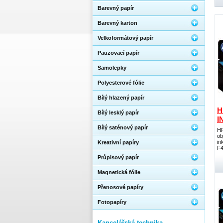
Barevný papír
Barevný karton
Velkoformátový papír
Pauzovací papír
Samolepky
Polyesterové fólie
Bílý hlazený papír
H
Bílý lesklý papír
I
Bílý saténový papír
HP
ob
in
Kreativní papíry
F4
Průpisový papír
Magnetická fólie
Přenosové papíry
Fotopapíry
Kancelářská technika