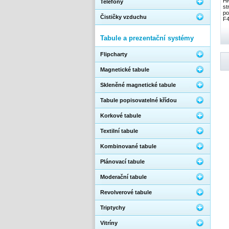
HP
Telefony
st
po
Čističky vzduchu
F4
Tabule a prezentační systémy
Flipcharty
Magnetické tabule
Skleněné magnetické tabule
Tabule popisovatelné křídou
Korkové tabule
Textilní tabule
Kombinované tabule
Plánovací tabule
Moderační tabule
Revolverové tabule
Triptychy
Vitríny