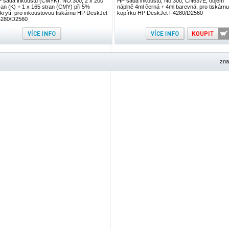
 sada inkoustů (CMYK), NO.300, 2 x 200
HP sada inkoustů, No.300, CN637E, objem
ran (K) + 1 x 165 stran (CMY) při 5%
náplně 4ml černá + 4ml barevná, pro tiskárnu
krytí, pro inkoustovou tiskárnu HP DeskJet
kopírku HP DeskJet F4280/D2560
280/D2560
zna