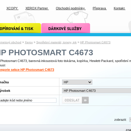
XCOPY
XEROX Partner
Obchodní podmínky
Přeprava
Kontakt
ání a tisk xcopy
dárkové služby xcopy
»
»
»
ernetový obchod
Xerox
Spotřební materiál, tonery, ink
HP Photosmart C4673
HP PHOTOSMART C4673
Photosmart C4673, barevná inkoustová foto tiskárna, kopírka, Hewlett-Packard, spotřební ma
oust
tegorie sekce HP Photosmart C4673
načka
ýrobek
zobrazit:
zna