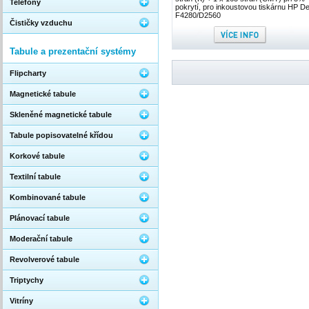
Telefony
pokrytí, pro inkoustovou tiskárnu HP D
F4280/D2560
Čističky vzduchu
Tabule a prezentační systémy
Flipcharty
Magnetické tabule
Skleněné magnetické tabule
Tabule popisovatelné křídou
Korkové tabule
Textilní tabule
Kombinované tabule
Plánovací tabule
Moderační tabule
Revolverové tabule
Triptychy
Vitríny