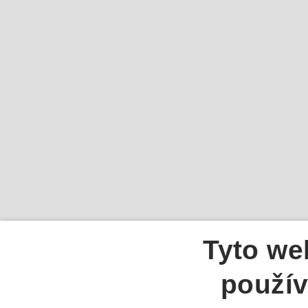
Tyto we
použív