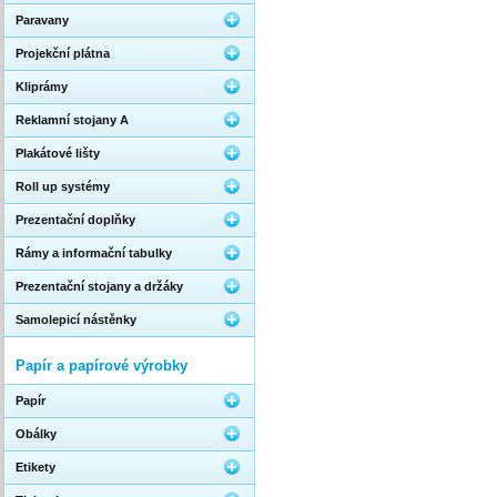
Paravany
Projekční plátna
Kliprámy
Reklamní stojany A
Plakátové lišty
Roll up systémy
Prezentační doplňky
Rámy a informační tabulky
Prezentační stojany a držáky
Samolepicí nástěnky
Papír a papírové výrobky
Papír
Obálky
Etikety