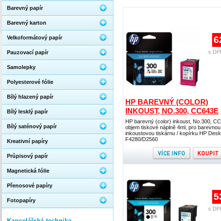
Barevný papír
Barevný karton
Velkoformátový papír
6
s DP
Pauzovací papír
Samolepky
Polyesterové fólie
Bílý hlazený papír
HP BAREVNÝ (COLOR)
INKOUST, NO.300, CC643E
Bílý lesklý papír
HP barevný (color) inkoust, No.300, C
Bílý saténový papír
objem tiskové náplně 4ml, pro barevnou
inkoustovou tiskárnu / kopírku HP Desk
F4280/D2560
Kreativní papíry
Průpisový papír
Magnetická fólie
Přenosové papíry
5
Fotopapíry
s DP
Kancelářská technika