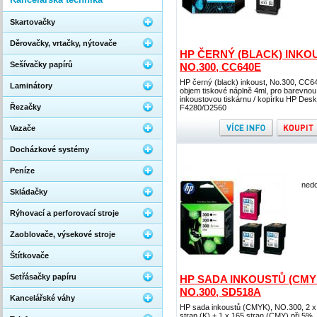
Skartovačky
Děrovačky, vrtačky, nýtovače
HP ČERNÝ (BLACK) INKOU
Sešívačky papírů
NO.300, CC640E
HP černý (black) inkoust, No.300, CC6
Laminátory
objem tiskové náplně 4ml, pro barevnou
inkoustovou tiskárnu / kopírku HP Desk
Řezačky
F4280/D2560
Vazače
Docházkové systémy
Peníze
nedo
Skládačky
Rýhovací a perforovací stroje
Zaoblovače, výsekové stroje
Štítkovače
Setřásačky papíru
HP SADA INKOUSTŮ (CMY
NO.300, SD518A
Kancelářské váhy
HP sada inkoustů (CMYK), NO.300, 2 x
stran (K) + 1 x 165 stran (CMY) při 5%