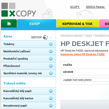
XCOPY
XEROX Partner
úvodní stránka xcopy
internetový obchod xcopy
kopírování a tisk xcopy
dárkové s
»
»
Internetový obchod
Xerox
Spotřební mat
Xerox
HP DESKJET F
Tiskárny
HP DeskJet F4292, barevná inkoustová ti
Multifunkční zařízení
Kategorie sekce HP DeskJet F4292
Produkční systémy
značka
Příslušenství
výrobek
Spotřební materiál, tonery, ink
Tisková média
Kancelářský bílý papír
Kancelářský bílý karton
Recyklovaný papír