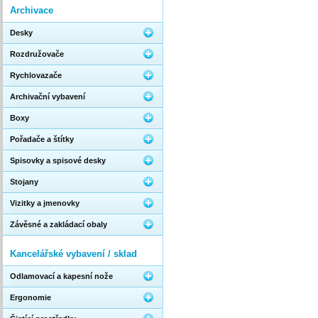
Archivace
Desky
Rozdružovače
Rychlovazače
Archivační vybavení
Boxy
Pořadače a štítky
Spisovky a spisové desky
Stojany
Vizitky a jmenovky
Závěsné a zakládací obaly
Kancelářské vybavení / sklad
Odlamovací a kapesní nože
Ergonomie