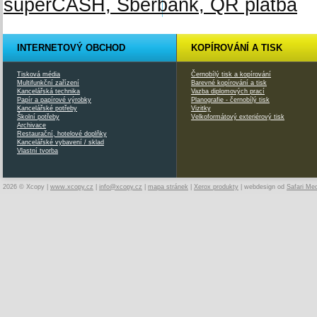
INTERNETOVÝ OBCHOD
KOPÍROVÁNÍ A TISK
Tisková média
Černobílý tisk a kopírování
Multifunkční zařízení
Barevné kopírování a tisk
Kancelářská technika
Vazba diplomových prací
Papír a papírové výrobky
Planografie - černobílý tisk
Kancelářské potřeby
Vizitky
Školní potřeby
Velkoformátový exteriérový tisk
Archivace
Restaurační, hotelové doplňky
Kancelářské vybavení / sklad
Vlastní tvorba
2026 © Xcopy |
www.xcopy.cz
|
info@xcopy.cz
|
mapa stránek
|
Xerox produkty
| webdesign od
Safari Me