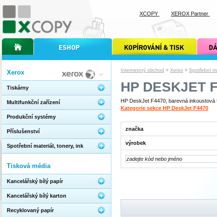
XCOPY
XEROX Partner
úvodní stránka xcopy
internetový obchod xcopy
kopírování a tisk xcopy
dárkové s
»
»
Internetový obchod
Xerox
Spotřební mat
Xerox
HP DESKJET F
Tiskárny
HP DeskJet F4470, barevná inkoustová ti
Multifunkční zařízení
Kategorie sekce HP DeskJet F4470
Produkční systémy
značka
Příslušenství
výrobek
Spotřební materiál, tonery, ink
Tisková média
Kancelářský bílý papír
Kancelářský bílý karton
Recyklovaný papír