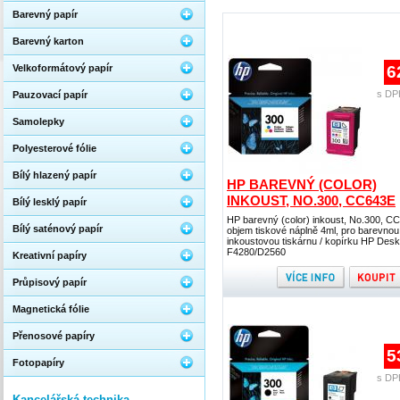
Barevný papír
Barevný karton
Velkoformátový papír
6
s DP
Pauzovací papír
Samolepky
Polyesterové fólie
Bílý hlazený papír
HP BAREVNÝ (COLOR)
INKOUST, NO.300, CC643E
Bílý lesklý papír
HP barevný (color) inkoust, No.300, C
Bílý saténový papír
objem tiskové náplně 4ml, pro barevnou
inkoustovou tiskárnu / kopírku HP Desk
F4280/D2560
Kreativní papíry
Průpisový papír
Magnetická fólie
Přenosové papíry
5
Fotopapíry
s DP
Kancelářská technika