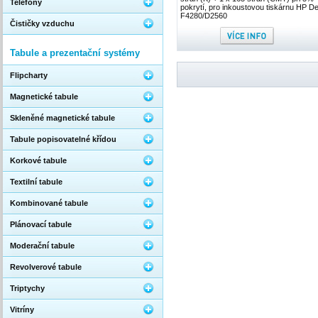
Telefony
pokrytí, pro inkoustovou tiskárnu HP D
F4280/D2560
Čističky vzduchu
Tabule a prezentační systémy
Flipcharty
Magnetické tabule
Skleněné magnetické tabule
Tabule popisovatelné křídou
Korkové tabule
Textilní tabule
Kombinované tabule
Plánovací tabule
Moderační tabule
Revolverové tabule
Triptychy
Vitríny