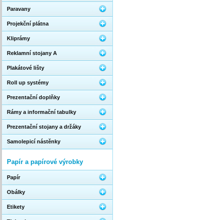
Paravany
Projekční plátna
Kliprámy
Reklamní stojany A
Plakátové lišty
Roll up systémy
Prezentační doplňky
Rámy a informační tabulky
Prezentační stojany a držáky
Samolepicí nástěnky
Papír a papírové výrobky
Papír
Obálky
Etikety