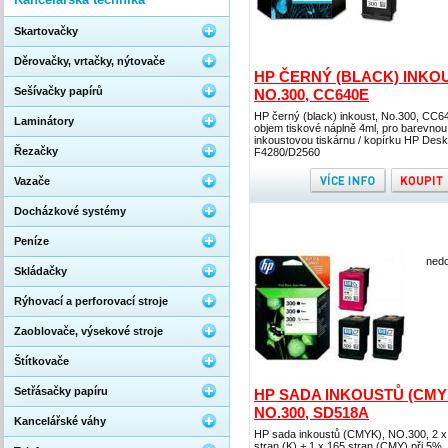
Skartovačky
Děrovačky, vrtačky, nýtovače
HP ČERNÝ (BLACK) INKOU
Sešívačky papírů
NO.300, CC640E
HP černý (black) inkoust, No.300, CC6
Laminátory
objem tiskové náplně 4ml, pro barevnou
inkoustovou tiskárnu / kopírku HP Desk
Řezačky
F4280/D2560
Vazače
Docházkové systémy
Peníze
nedo
Skládačky
Rýhovací a perforovací stroje
Zaoblovače, výsekové stroje
Štítkovače
Setřásačky papíru
HP SADA INKOUSTŮ (CMY
NO.300, SD518A
Kancelářské váhy
HP sada inkoustů (CMYK), NO.300, 2 x
stran (K) + 1 x 165 stran (CMY) při 5%