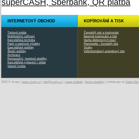
INTERNETOVÝ OBCHOD
KOPÍROVÁNÍ A TISK
Tisková média
Černobílý tisk a kopírování
Multifunkční zařízení
Barevné kopírování a tisk
Kancelářská technika
Vazba diplomových prací
Papír a papírové výrobky
Planografie - černobílý tisk
Kancelářské potřeby
Vizitky
Školní potřeby
Velkoformátový exteriérový tisk
Archivace
Restaurační, hotelové doplňky
Kancelářské vybavení / sklad
Vlastní tvorba
2026 © Xcopy |
www.xcopy.cz
|
info@xcopy.cz
|
mapa stránek
|
Xerox produkty
| webdesign od
Safari Me