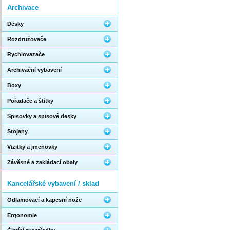
Archivace
Desky
Rozdružovače
Rychlovazače
Archivační vybavení
Boxy
Pořadače a štítky
Spisovky a spisové desky
Stojany
Vizitky a jmenovky
Závěsné a zakládací obaly
Kancelářské vybavení / sklad
Odlamovací a kapesní nože
Ergonomie