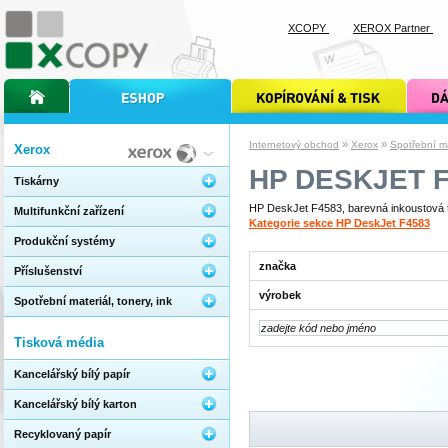
XCOPY
XEROX Partner
úvodní stránka xcopy
internetový obchod xcopy
kopírování a tisk xcopy
dárkové s
»
»
Internetový obchod
Xerox
Spotřební mat
Xerox
HP DESKJET F
Tiskárny
HP DeskJet F4583, barevná inkoustová ti
Multifunkční zařízení
Kategorie sekce HP DeskJet F4583
Produkční systémy
značka
Příslušenství
výrobek
Spotřební materiál, tonery, ink
Tisková média
Kancelářský bílý papír
Kancelářský bílý karton
Recyklovaný papír