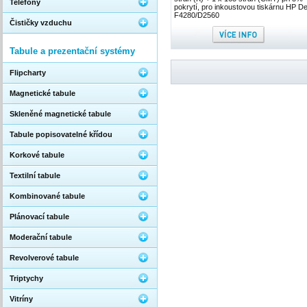
Telefony
pokrytí, pro inkoustovou tiskárnu HP D
F4280/D2560
Čističky vzduchu
Tabule a prezentační systémy
Flipcharty
Magnetické tabule
Skleněné magnetické tabule
Tabule popisovatelné křídou
Korkové tabule
Textilní tabule
Kombinované tabule
Plánovací tabule
Moderační tabule
Revolverové tabule
Triptychy
Vitríny