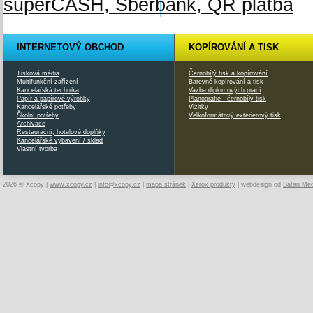
INTERNETOVÝ OBCHOD
KOPÍROVÁNÍ A TISK
Tisková média
Černobílý tisk a kopírování
Multifunkční zařízení
Barevné kopírování a tisk
Kancelářská technika
Vazba diplomových prací
Papír a papírové výrobky
Planografie - černobílý tisk
Kancelářské potřeby
Vizitky
Školní potřeby
Velkoformátový exteriérový tisk
Archivace
Restaurační, hotelové doplňky
Kancelářské vybavení / sklad
Vlastní tvorba
2026 © Xcopy |
www.xcopy.cz
|
info@xcopy.cz
|
mapa stránek
|
Xerox produkty
| webdesign od
Safari Me