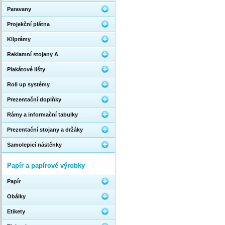
Paravany
Projekční plátna
Kliprámy
Reklamní stojany A
Plakátové lišty
Roll up systémy
Prezentační doplňky
Rámy a informační tabulky
Prezentační stojany a držáky
Samolepicí nástěnky
Papír a papírové výrobky
Papír
Obálky
Etikety