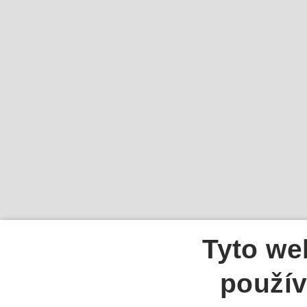
Tyto we
použív