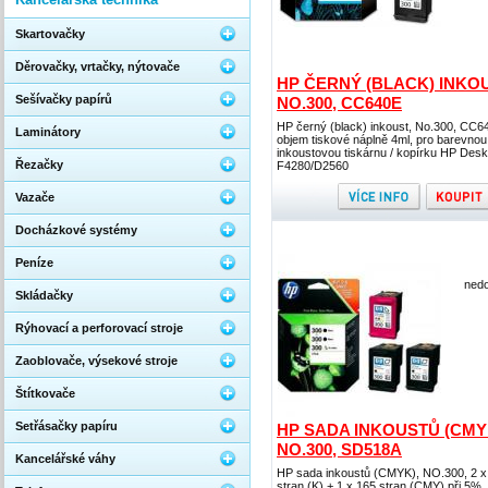
Skartovačky
Děrovačky, vrtačky, nýtovače
HP ČERNÝ (BLACK) INKOU
Sešívačky papírů
NO.300, CC640E
HP černý (black) inkoust, No.300, CC6
Laminátory
objem tiskové náplně 4ml, pro barevnou
inkoustovou tiskárnu / kopírku HP Desk
Řezačky
F4280/D2560
Vazače
Docházkové systémy
Peníze
nedo
Skládačky
Rýhovací a perforovací stroje
Zaoblovače, výsekové stroje
Štítkovače
Setřásačky papíru
HP SADA INKOUSTŮ (CMY
NO.300, SD518A
Kancelářské váhy
HP sada inkoustů (CMYK), NO.300, 2 x
stran (K) + 1 x 165 stran (CMY) při 5%