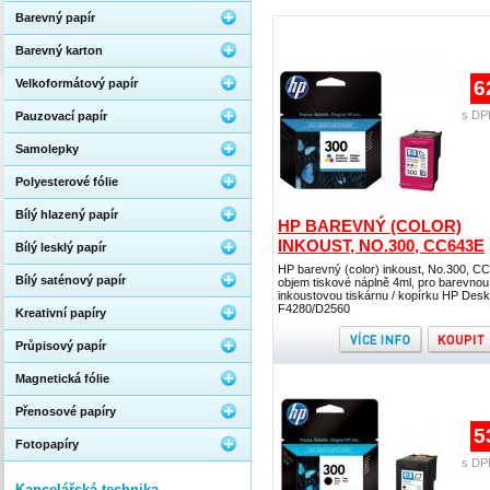
Barevný papír
Barevný karton
Velkoformátový papír
6
s DP
Pauzovací papír
Samolepky
Polyesterové fólie
Bílý hlazený papír
HP BAREVNÝ (COLOR)
INKOUST, NO.300, CC643E
Bílý lesklý papír
HP barevný (color) inkoust, No.300, C
Bílý saténový papír
objem tiskové náplně 4ml, pro barevnou
inkoustovou tiskárnu / kopírku HP Desk
F4280/D2560
Kreativní papíry
Průpisový papír
Magnetická fólie
Přenosové papíry
5
Fotopapíry
s DP
Kancelářská technika