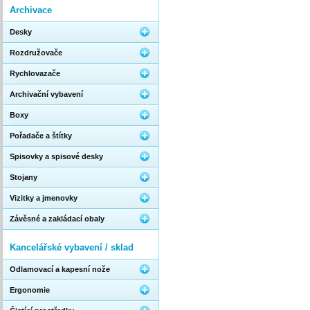
Archivace
Desky
Rozdružovače
Rychlovazače
Archivační vybavení
Boxy
Pořadače a štítky
Spisovky a spisové desky
Stojany
Vizitky a jmenovky
Závěsné a zakládací obaly
Kancelářské vybavení / sklad
Odlamovací a kapesní nože
Ergonomie