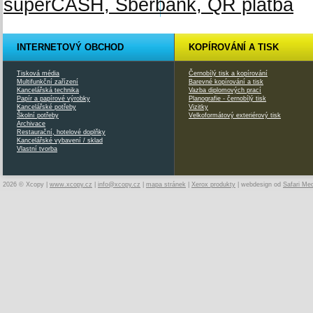
INTERNETOVÝ OBCHOD
KOPÍROVÁNÍ A TISK
Tisková média
Černobílý tisk a kopírování
Multifunkční zařízení
Barevné kopírování a tisk
Kancelářská technika
Vazba diplomových prací
Papír a papírové výrobky
Planografie - černobílý tisk
Kancelářské potřeby
Vizitky
Školní potřeby
Velkoformátový exteriérový tisk
Archivace
Restaurační, hotelové doplňky
Kancelářské vybavení / sklad
Vlastní tvorba
2026 © Xcopy |
www.xcopy.cz
|
info@xcopy.cz
|
mapa stránek
|
Xerox produkty
| webdesign od
Safari Me