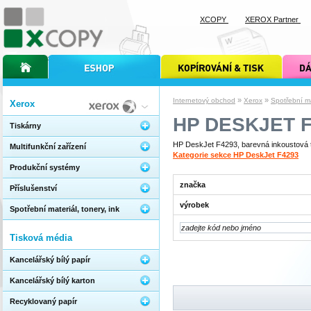
XCOPY
XEROX Partner
úvodní stránka xcopy
internetový obchod xcopy
kopírování a tisk xcopy
dárkové s
»
»
Internetový obchod
Xerox
Spotřební mat
Xerox
HP DESKJET F
Tiskárny
HP DeskJet F4293, barevná inkoustová ti
Multifunkční zařízení
Kategorie sekce HP DeskJet F4293
Produkční systémy
značka
Příslušenství
výrobek
Spotřební materiál, tonery, ink
Tisková média
Kancelářský bílý papír
Kancelářský bílý karton
Recyklovaný papír