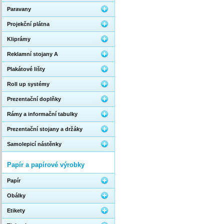
Paravany
Projekční plátna
Kliprámy
Reklamní stojany A
Plakátové lišty
Roll up systémy
Prezentační doplňky
Rámy a informační tabulky
Prezentační stojany a držáky
Samolepicí nástěnky
Papír a papírové výrobky
Papír
Obálky
Etikety