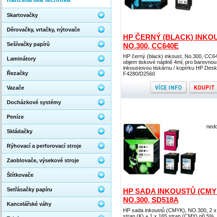
Skartovačky
Děrovačky, vrtačky, nýtovače
HP ČERNÝ (BLACK) INKOU
Sešívačky papírů
NO.300, CC640E
HP černý (black) inkoust, No.300, CC6
Laminátory
objem tiskové náplně 4ml, pro barevnou
inkoustovou tiskárnu / kopírku HP Desk
Řezačky
F4280/D2560
Vazače
Docházkové systémy
Peníze
nedo
Skládačky
Rýhovací a perforovací stroje
Zaoblovače, výsekové stroje
Štítkovače
Setřásačky papíru
HP SADA INKOUSTŮ (CMY
NO.300, SD518A
Kancelářské váhy
HP sada inkoustů (CMYK), NO.300, 2 x
stran (K) + 1 x 165 stran (CMY) při 5%