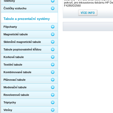
Telefony
pokrytí, pro inkoustovou tiskárnu HP D
F4280/D2560
Čističky vzduchu
Tabule a prezentační systémy
Flipcharty
Magnetické tabule
Skleněné magnetické tabule
Tabule popisovatelné křídou
Korkové tabule
Textilní tabule
Kombinované tabule
Plánovací tabule
Moderační tabule
Revolverové tabule
Triptychy
Vitríny