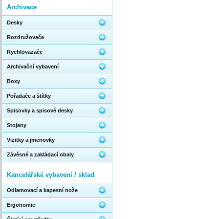
Archivace
Desky
Rozdružovače
Rychlovazače
Archivační vybavení
Boxy
Pořadače a štítky
Spisovky a spisové desky
Stojany
Vizitky a jmenovky
Závěsné a zakládací obaly
Kancelářské vybavení / sklad
Odlamovací a kapesní nože
Ergonomie