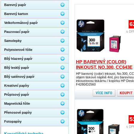
Barevný papír
Barevný karton
Velkoformátový papír
6
s DP
Pauzovací papír
Samolepky
Polyesterové fólie
Bílý hlazený papír
HP BAREVNÝ (COLOR)
INKOUST, NO.300, CC643E
Bílý lesklý papír
HP barevný (color) inkoust, No.300, C
Bílý saténový papír
objem tiskové náplně 4ml, pro barevnou
inkoustovou tiskárnu / kopírku HP Desk
F4280/D2560
Kreativní papíry
Průpisový papír
Magnetická fólie
Přenosové papíry
5
Fotopapíry
s DP
Kancelářská technika