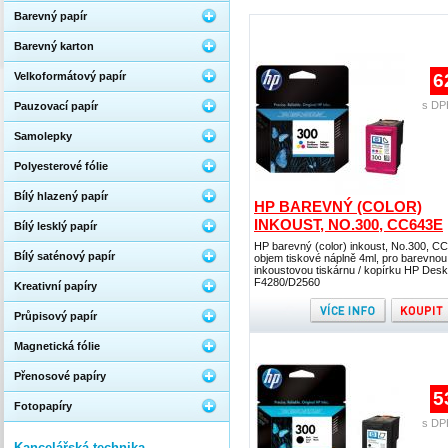
Barevný papír
Barevný karton
Velkoformátový papír
6
s DP
Pauzovací papír
Samolepky
Polyesterové fólie
Bílý hlazený papír
HP BAREVNÝ (COLOR)
INKOUST, NO.300, CC643E
Bílý lesklý papír
HP barevný (color) inkoust, No.300, C
Bílý saténový papír
objem tiskové náplně 4ml, pro barevnou
inkoustovou tiskárnu / kopírku HP Desk
F4280/D2560
Kreativní papíry
Průpisový papír
Magnetická fólie
Přenosové papíry
5
Fotopapíry
s DP
Kancelářská technika