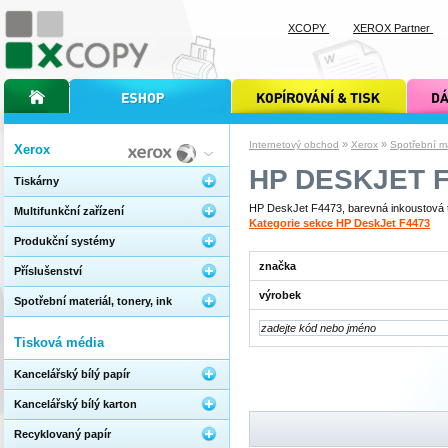
XCOPY
XEROX Partner
úvodní stránka xcopy
internetový obchod xcopy
kopírování a tisk xcopy
dárkové s
»
»
Internetový obchod
Xerox
Spotřební mat
Xerox
HP DESKJET F
Tiskárny
HP DeskJet F4473, barevná inkoustová ti
Multifunkční zařízení
Kategorie sekce HP DeskJet F4473
Produkční systémy
značka
Příslušenství
výrobek
Spotřební materiál, tonery, ink
Tisková média
Kancelářský bílý papír
Kancelářský bílý karton
Recyklovaný papír