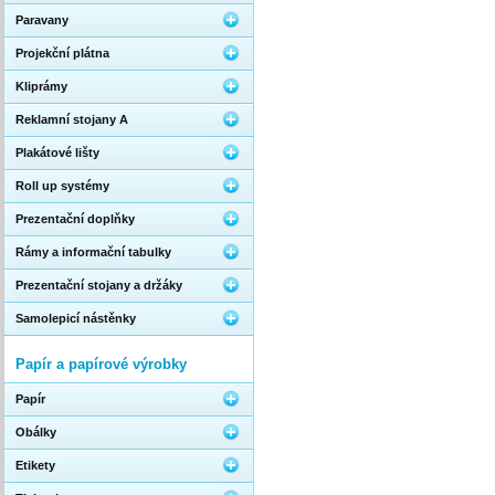
Paravany
Projekční plátna
Kliprámy
Reklamní stojany A
Plakátové lišty
Roll up systémy
Prezentační doplňky
Rámy a informační tabulky
Prezentační stojany a držáky
Samolepicí nástěnky
Papír a papírové výrobky
Papír
Obálky
Etikety