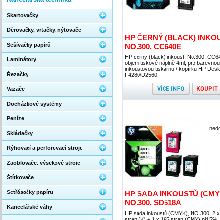
Skartovačky
Děrovačky, vrtačky, nýtovače
HP ČERNÝ (BLACK) INKOU
Sešívačky papírů
NO.300, CC640E
HP černý (black) inkoust, No.300, CC6
Laminátory
objem tiskové náplně 4ml, pro barevnou
inkoustovou tiskárnu / kopírku HP Desk
Řezačky
F4280/D2560
Vazače
Docházkové systémy
Peníze
nedo
Skládačky
Rýhovací a perforovací stroje
Zaoblovače, výsekové stroje
Štítkovače
Setřásačky papíru
HP SADA INKOUSTŮ (CMY
NO.300, SD518A
Kancelářské váhy
HP sada inkoustů (CMYK), NO.300, 2 x
stran (K) + 1 x 165 stran (CMY) při 5%