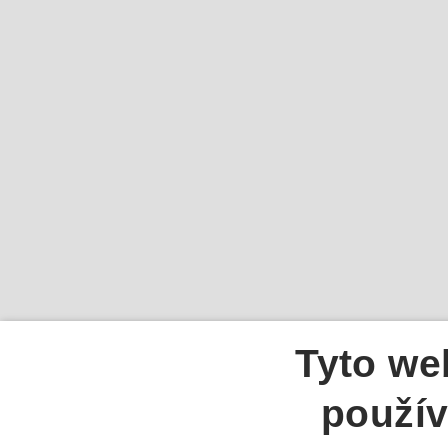
Tyto we
použív