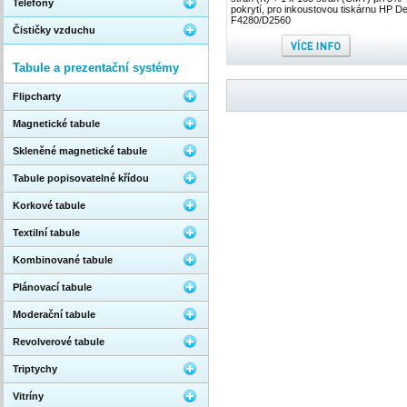
Telefony
pokrytí, pro inkoustovou tiskárnu HP D
F4280/D2560
Čističky vzduchu
Tabule a prezentační systémy
Flipcharty
Magnetické tabule
Skleněné magnetické tabule
Tabule popisovatelné křídou
Korkové tabule
Textilní tabule
Kombinované tabule
Plánovací tabule
Moderační tabule
Revolverové tabule
Triptychy
Vitríny