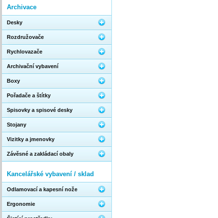
Archivace
Desky
Rozdružovače
Rychlovazače
Archivační vybavení
Boxy
Pořadače a štítky
Spisovky a spisové desky
Stojany
Vizitky a jmenovky
Závěsné a zakládací obaly
Kancelářské vybavení / sklad
Odlamovací a kapesní nože
Ergonomie