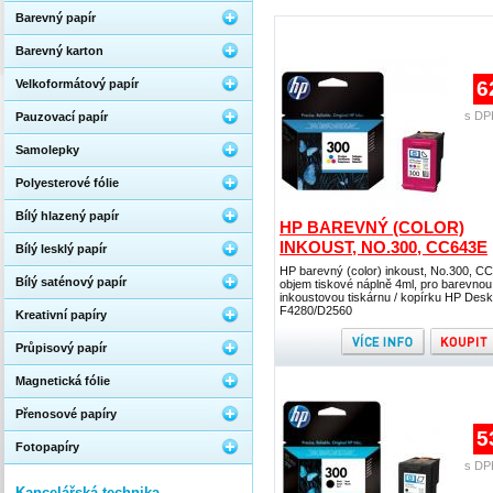
Barevný papír
Barevný karton
Velkoformátový papír
6
s DP
Pauzovací papír
Samolepky
Polyesterové fólie
Bílý hlazený papír
HP BAREVNÝ (COLOR)
INKOUST, NO.300, CC643E
Bílý lesklý papír
HP barevný (color) inkoust, No.300, C
Bílý saténový papír
objem tiskové náplně 4ml, pro barevnou
inkoustovou tiskárnu / kopírku HP Desk
F4280/D2560
Kreativní papíry
Průpisový papír
Magnetická fólie
Přenosové papíry
5
Fotopapíry
s DP
Kancelářská technika