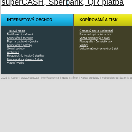
INTERNETOVÝ OBCHOD
KOPÍROVÁNÍ A TISK
Tisková média
Černobílý tisk a kopírování
Multifunkční zařízení
Barevné kopírování a tisk
Kancelářská technika
Vazba diplomových prací
Papír a papírové výrobky
Planografie - černobílý tisk
Kancelářské potřeby
Vizitky
Školní potřeby
Velkoformátový exteriérový tisk
Archivace
Restaurační, hotelové doplňky
Kancelářské vybavení / sklad
Vlastní tvorba
2026 © Xcopy |
www.xcopy.cz
|
info@xcopy.cz
|
mapa stránek
|
Xerox produkty
| webdesign od
Safari Me