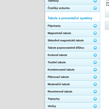
Telefony
po
F4
Čističky vzduchu
Tabule a prezentační systémy
Flipcharty
Magnetické tabule
Skleněné magnetické tabule
Tabule popisovatelné křídou
Korkové tabule
Textilní tabule
Kombinované tabule
Plánovací tabule
Moderační tabule
Revolverové tabule
Triptychy
Vitríny