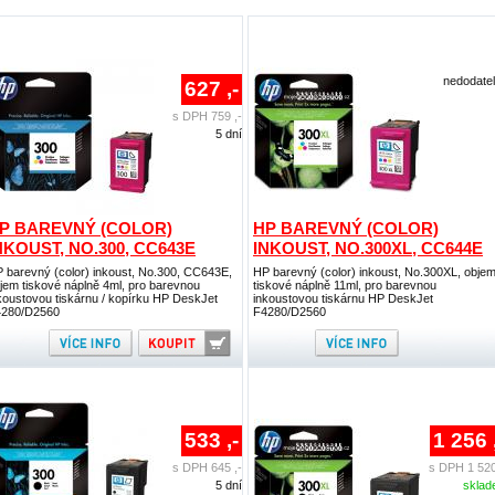
nedodate
627 ,-
s DPH 759 ,-
5 dní
P BAREVNÝ (COLOR)
HP BAREVNÝ (COLOR)
NKOUST, NO.300, CC643E
INKOUST, NO.300XL, CC644E
 barevný (color) inkoust, No.300, CC643E,
HP barevný (color) inkoust, No.300XL, obje
jem tiskové náplně 4ml, pro barevnou
tiskové náplně 11ml, pro barevnou
koustovou tiskárnu / kopírku HP DeskJet
inkoustovou tiskárnu HP DeskJet
280/D2560
F4280/D2560
533 ,-
1 256 
s DPH 645 ,-
s DPH 1 520
5 dní
skla