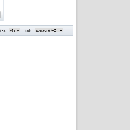
čka:
řadit: