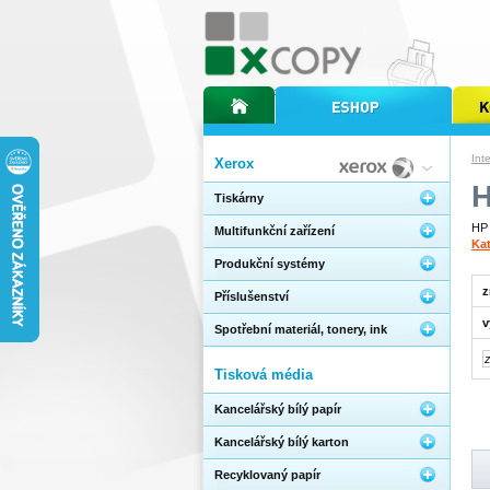
úvodní stránka xcopy
internetový obchod xcopy
kopírov
Int
Xerox
H
Tiskárny
HP 
Multifunkční zařízení
Ka
Produkční systémy
z
Příslušenství
v
Spotřební materiál, tonery, ink
Tisková média
Kancelářský bílý papír
Kancelářský bílý karton
Recyklovaný papír