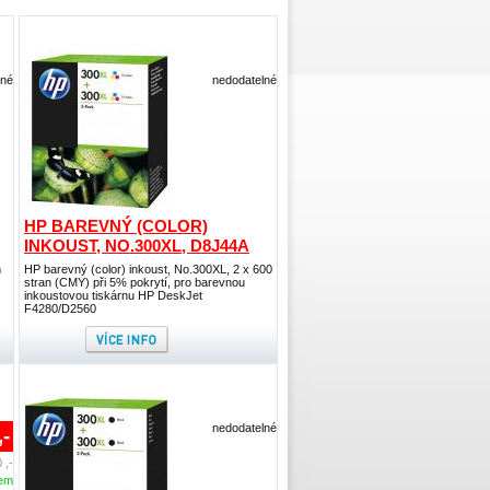
lné
nedodatelné
HP BAREVNÝ (COLOR)
INKOUST, NO.300XL, D8J44A
m
HP barevný (color) inkoust, No.300XL, 2 x 600
stran (CMY) při 5% pokrytí, pro barevnou
inkoustovou tiskárnu HP DeskJet
F4280/D2560
nedodatelné
,-
 ,-
dem