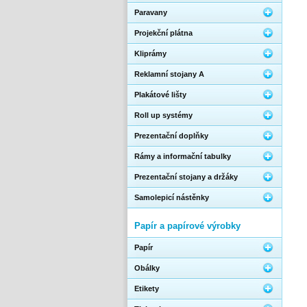
Paravany
Projekční plátna
Kliprámy
Reklamní stojany A
Plakátové lišty
Roll up systémy
Prezentační doplňky
Rámy a informační tabulky
Prezentační stojany a držáky
Samolepicí nástěnky
Papír a papírové výrobky
Papír
Obálky
Etikety