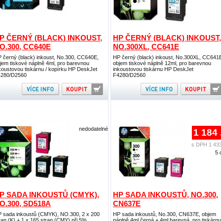
P ČERNÝ (BLACK) INKOUST,
HP ČERNÝ (BLACK) INKOUST,
O.300, CC640E
NO.300XL, CC641E
 černý (black) inkoust, No.300, CC640E,
HP černý (black) inkoust, No.300XL, CC641
jem tiskové náplně 4ml, pro barevnou
objem tiskové náplně 12ml, pro barevnou
koustovou tiskárnu / kopírku HP DeskJet
inkoustovou tiskárnu HP DeskJet
280/D2560
F4280/D2560
nedodatelné
1 184 
s DPH 1 433
5 
P SADA INKOUSTŮ (CMYK),
HP SADA INKOUSTŮ, NO.300,
O.300, SD518A
CN637E
 sada inkoustů (CMYK), NO.300, 2 x 200
HP sada inkoustů, No.300, CN637E, objem
ran (K) + 1 x 165 stran (CMY) při 5%
náplně 4ml černá + 4ml barevná, pro tiskárnu