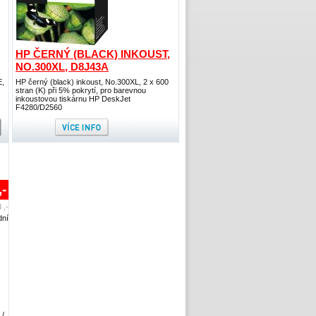
HP ČERNÝ (BLACK) INKOUST,
NO.300XL, D8J43A
E,
HP černý (black) inkoust, No.300XL, 2 x 600
stran (K) při 5% pokrytí, pro barevnou
inkoustovou tiskárnu HP DeskJet
F4280/D2560
,-
 ,-
dní
 /