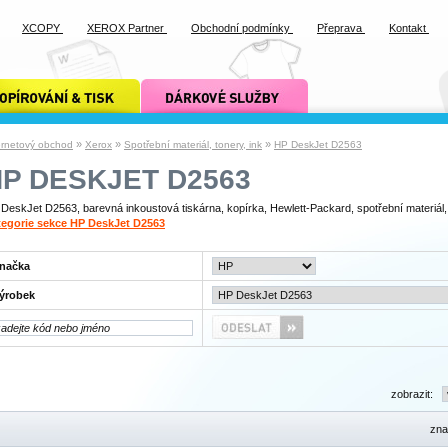
XCOPY
XEROX Partner
Obchodní podmínky
Přeprava
Kontakt
ání a tisk xcopy
dárkové služby xcopy
»
»
»
ernetový obchod
Xerox
Spotřební materiál, tonery, ink
HP DeskJet D2563
P DESKJET D2563
DeskJet D2563, barevná inkoustová tiskárna, kopírka, Hewlett-Packard, spotřební materiál,
tegorie sekce HP DeskJet D2563
načka
ýrobek
zobrazit:
zna