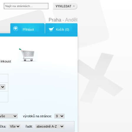
Praha
- Anděl
Přihlásit
Košík (0)
 inkoust
výrobků na stránce:
čka:
řadit: