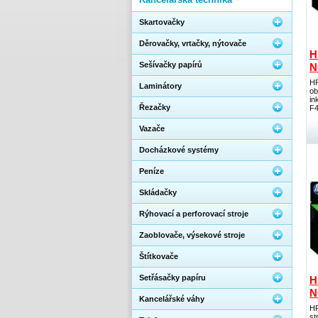
Skartovačky
Děrovačky, vrtačky, nýtovače
H
Sešívačky papírů
N
HP
Laminátory
ob
in
Řezačky
F4
Vazače
Docházkové systémy
Peníze
Skládačky
Rýhovací a perforovací stroje
Zaoblovače, výsekové stroje
Štítkovače
Setřásačky papíru
H
N
Kancelářské váhy
HP
st