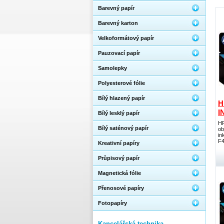
Barevný papír
Barevný karton
Velkoformátový papír
Pauzovací papír
Samolepky
Polyesterové fólie
Bílý hlazený papír
H
I
Bílý lesklý papír
HP
Bílý saténový papír
ob
in
F4
Kreativní papíry
Průpisový papír
Magnetická fólie
Přenosové papíry
Fotopapíry
Kancelářská technika