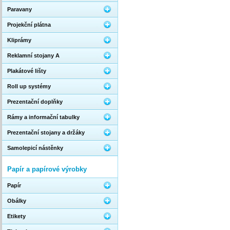
Paravany
Projekční plátna
Kliprámy
Reklamní stojany A
Plakátové lišty
Roll up systémy
Prezentační doplňky
Rámy a informační tabulky
Prezentační stojany a držáky
Samolepicí nástěnky
Papír a papírové výrobky
Papír
Obálky
Etikety