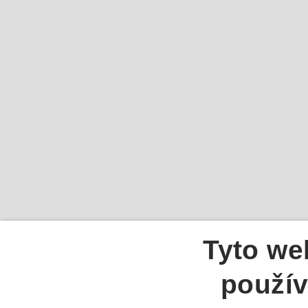
Tyto we
použív