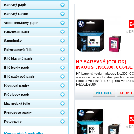
Barevný papír
Barevný karton
Velkoformátový papír
6
s DP
Pauzovací papír
Samolepky
Polyesterové fólie
Bílý hlazený papír
HP BAREVNÝ (COLOR)
INKOUST, NO.300, CC643E
Bílý lesklý papír
HP barevný (color) inkoust, No.300, C
Bílý saténový papír
objem tiskové náplně 4ml, pro barevnou
inkoustovou tiskárnu / kopírku HP Desk
F4280/D2560
Kreativní papíry
Průpisový papír
Magnetická fólie
Přenosové papíry
5
Fotopapíry
s DP
Kancelářská technika