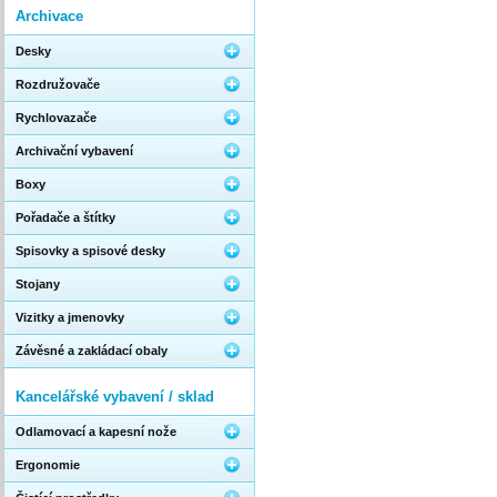
Archivace
Desky
Rozdružovače
Rychlovazače
Archivační vybavení
Boxy
Pořadače a štítky
Spisovky a spisové desky
Stojany
Vizitky a jmenovky
Závěsné a zakládací obaly
Kancelářské vybavení / sklad
Odlamovací a kapesní nože
Ergonomie