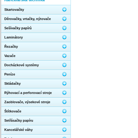
Skartovačky
Děrovačky, vrtačky, nýtovače
Sešívačky papírů
Laminátory
Řezačky
Vazače
Docházkové systémy
Peníze
Skládačky
Rýhovací a perforovací stroje
Zaoblovače, výsekové stroje
Štítkovače
Setřásačky papíru
Kancelářské váhy