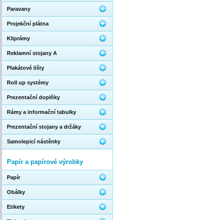
Paravany
Projekční plátna
Kliprámy
Reklamní stojany A
Plakátové lišty
Roll up systémy
Prezentační doplňky
Rámy a informační tabulky
Prezentační stojany a držáky
Samolepicí nástěnky
Papír a papírové výrobky
Papír
Obálky
Etikety