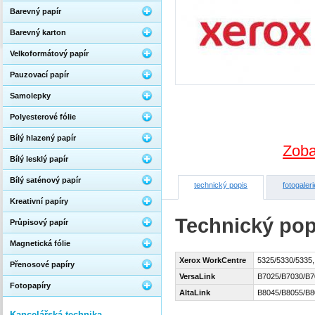
Barevný papír
Barevný karton
Velkoformátový papír
Pauzovací papír
Samolepky
Polyesterové fólie
Bílý hlazený papír
Zoba
Bílý lesklý papír
Bílý saténový papír
technický popis
fotogaleri
Kreativní papíry
Technický pop
Průpisový papír
Magnetická fólie
Xerox WorkCentre
5325/5330/5335,
Přenosové papíry
VersaLink
B7025/B7030/B7
Fotopapíry
AltaLink
B8045/B8055/B8
Kancelářská technika