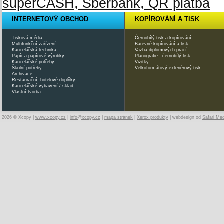
INTERNETOVÝ OBCHOD
KOPÍROVÁNÍ A TISK
Tisková média
Černobílý tisk a kopírování
Multifunkční zařízení
Barevné kopírování a tisk
Kancelářská technika
Vazba diplomových prací
Papír a papírové výrobky
Planografie - černobílý tisk
Kancelářské potřeby
Vizitky
Školní potřeby
Velkoformátový exteriérový tisk
Archivace
Restaurační, hotelové doplňky
Kancelářské vybavení / sklad
Vlastní tvorba
2026 © Xcopy |
www.xcopy.cz
|
info@xcopy.cz
|
mapa stránek
|
Xerox produkty
| webdesign od
Safari Me