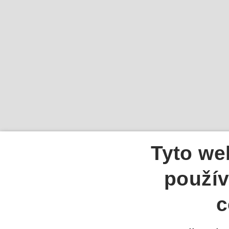
Tyto we
použív
c