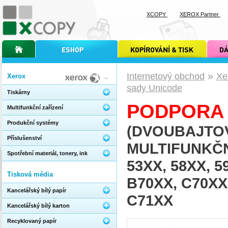
XCOPY
XEROX Partner
úvodní stránka xcopy
internetový obchod xcopy
kopírování a tisk xcopy
dárkové s
»
Internetový obchod
Xe
Xerox
sady Unicode
Tiskárny
PODPORA 
Multifunkční zařízení
Produkční systémy
(DVOUBAJTOV
Příslušenství
MULTIFUNKČ
Spotřební materiál, tonery, ink
53XX, 58XX, 5
Tisková média
B70XX, C70XX
Kancelářský bílý papír
C71XX
Kancelářský bílý karton
Recyklovaný papír