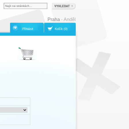
Praha
- Anděl
Přihlásit
Košík (0)