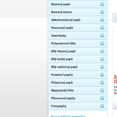
Barevný papír
Barevný karton
Velkoformátový papír
Pauzovací papír
Samolepky
Polyesterové fólie
Bílý hlazený papír
Bílý lesklý papír
Bílý saténový papír
Kreativní papíry
D
(
Průpisový papír
Dě
pr
Magnetická fólie
Wo
Přenosové papíry
Fotopapíry
Kancelářská technika