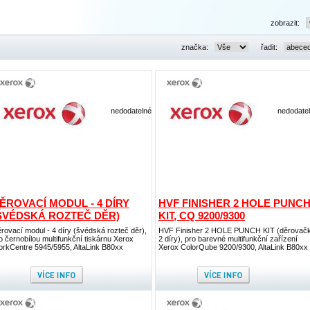
zobrazit:
značka:
řadit:
nedodatelné
nedodate
ĚROVACÍ MODUL - 4 DÍRY
HVF FINISHER 2 HOLE PUNC
ŠVÉDSKÁ ROZTEČ DĚR)
KIT, CQ 9200/9300
rovací modul - 4 díry (švédská rozteč děr),
HVF Finisher 2 HOLE PUNCH KIT (děrovač
o černobílou multifunkční tiskárnu Xerox
2 díry), pro barevné multifunkční zařízení
rkCentre 5945/5955, AltaLink B80xx
Xerox ColorQube 9200/9300, AltaLink B80xx