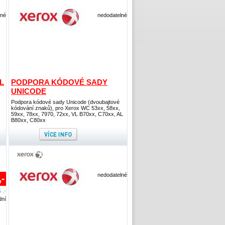
lné
nedodatelné
L
PODPORA KÓDOVÉ SADY
UNICODE
Podpora kódové sady Unicode (dvoubajtové
kódování znaků), pro Xerox WC 53xx, 58xx,
59xx, 78xx, 7970, 72xx, VL B70xx, C70xx, AL
B80xx, C80xx
nedodatelné
,-
 ,-
dní