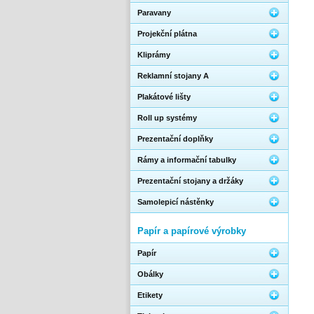
Paravany
Projekční plátna
Kliprámy
Reklamní stojany A
Plakátové lišty
Roll up systémy
Prezentační doplňky
Rámy a informační tabulky
Prezentační stojany a držáky
Samolepicí nástěnky
Papír a papírové výrobky
Papír
Obálky
Etikety