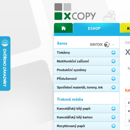
úvodní stránka xcopy
internetový obchod xcopy
kopírov
Int
Xerox
X
Tiskárny
Multifunkční zařízení
Produkční systémy
Příslušenství
Spotřební materiál, tonery, ink
Kat
Tisková média
z
Kancelářský bílý papír
v
Kancelářský bílý karton
Recyklovaný papír