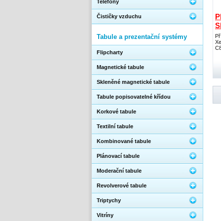
Telefony
P
Čističky vzduchu
S
Tabule a prezentační systémy
Př
Xe
C8
Flipcharty
Magnetické tabule
Skleněné magnetické tabule
Tabule popisovatelné křídou
Korkové tabule
Textilní tabule
Kombinované tabule
Plánovací tabule
Moderační tabule
Revolverové tabule
Triptychy
Vitríny