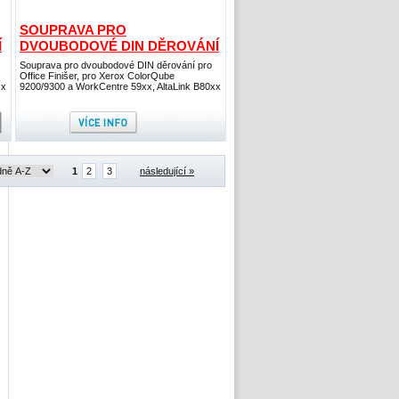
SOUPRAVA PRO
Í
DVOUBODOVÉ DIN DĚROVÁNÍ
Souprava pro dvoubodové DIN děrování pro
Office Finišer, pro Xerox ColorQube
xx
9200/9300 a WorkCentre 59xx, AltaLink B80xx
1
2
3
následující »