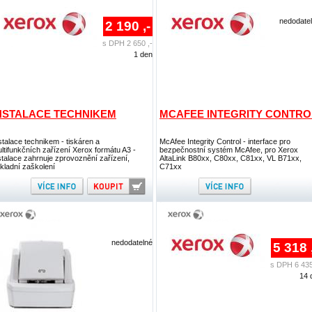
nedodate
2 190 ,-
s DPH 2 650 ,-
1 den
NSTALACE TECHNIKEM
MCAFEE INTEGRITY CONTRO
stalace technikem - tiskáren a
McAfee Integrity Control - interface pro
ltifunkčních zařízení Xerox formátu A3 -
bezpečnostní systém McAfee, pro Xerox
stalace zahrnuje zprovoznění zařízení,
AltaLink B80xx, C80xx, C81xx, VL B71xx,
kladní zaškolení
C71xx
nedodatelné
5 318 
s DPH 6 435
14 