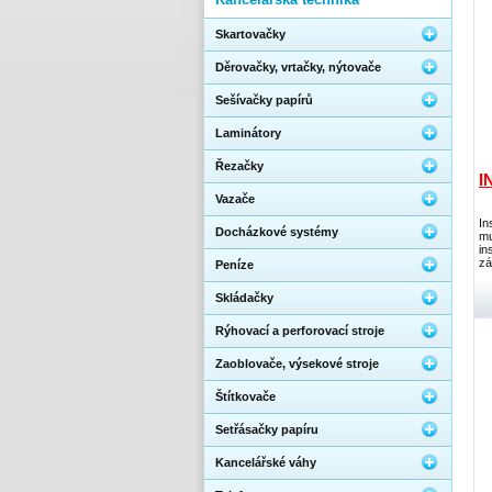
Skartovačky
Děrovačky, vrtačky, nýtovače
Sešívačky papírů
Laminátory
Řezačky
I
Vazače
In
Docházkové systémy
mu
in
zá
Peníze
Skládačky
Rýhovací a perforovací stroje
Zaoblovače, výsekové stroje
Štítkovače
Setřásačky papíru
Kancelářské váhy