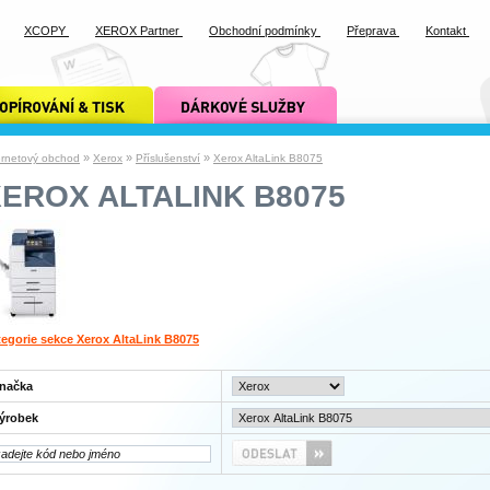
XCOPY
XEROX Partner
Obchodní podmínky
Přeprava
Kontakt
ání a tisk xcopy
dárkové služby xcopy
»
»
»
ernetový obchod
Xerox
Příslušenství
Xerox AltaLink B8075
EROX ALTALINK B8075
egorie sekce Xerox AltaLink B8075
načka
ýrobek