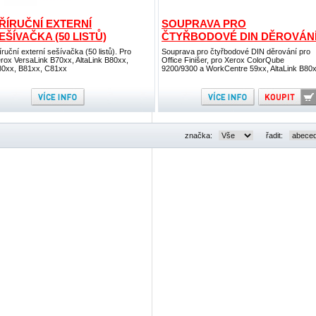
ŘÍRUČNÍ EXTERNÍ
SOUPRAVA PRO
EŠÍVAČKA (50 LISTŮ)
ČTYŘBODOVÉ DIN DĚROVÁN
íruční externí sešívačka (50 listů). Pro
Souprava pro čtyřbodové DIN děrování pro
rox VersaLink B70xx, AltaLink B80xx,
Office Finišer, pro Xerox ColorQube
0xx, B81xx, C81xx
9200/9300 a WorkCentre 59xx, AltaLink B80
značka:
řadit: