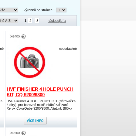
výrobků na stránce:
1
2
3
následující »
lné
nedodatelné
H
HVF FINISHER 4 HOLE PUNCH
KIT, CQ 9200/9300
ka
HVF Finisher 4 HOLE PUNCH KIT (děrovačka
4 díry), pro barevné multifunkční zařízení
Xerox ColorQube 9200/9300, AltaLink B80xx