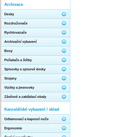
Archivace
Desky
Rozdružovače
Rychlovazače
Archivační vybavení
Boxy
Pořadače a štítky
Spisovky a spisové desky
Stojany
Vizitky a jmenovky
Závěsné a zakládací obaly
Kancelářské vybavení / sklad
Odlamovací a kapesní nože
Ergonomie