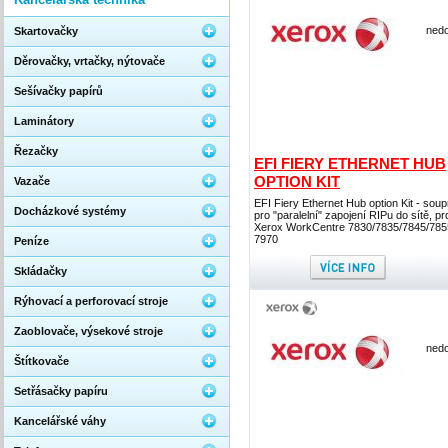
nedo
Skartovačky
Děrovačky, vrtačky, nýtovače
Sešívačky papírů
Laminátory
Řezačky
EFI FIERY ETHERNET HUB
OPTION KIT
Vazače
EFI Fiery Ethernet Hub option Kit - sou
Docházkové systémy
pro "paralelní" zapojení RIPu do sítě, pr
Xerox WorkCentre 7830/7835/7845/785
7970
Peníze
Skládačky
Rýhovací a perforovací stroje
Zaoblovače, výsekové stroje
nedo
Štítkovače
Setřásačky papíru
Kancelářské váhy