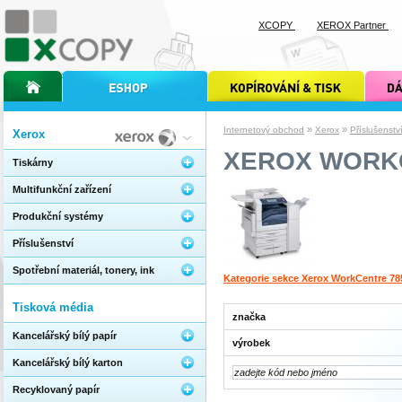
XCOPY
XEROX Partner
úvodní stránka xcopy
internetový obchod xcopy
kopírování a tisk xcopy
dárkové s
»
»
Internetový obchod
Xerox
Příslušenstv
Xerox
XEROX WORK
Tiskárny
Multifunkční zařízení
Produkční systémy
Příslušenství
Spotřební materiál, tonery, ink
Kategorie sekce Xerox WorkCentre 78
Tisková média
značka
Kancelářský bílý papír
výrobek
Kancelářský bílý karton
Recyklovaný papír