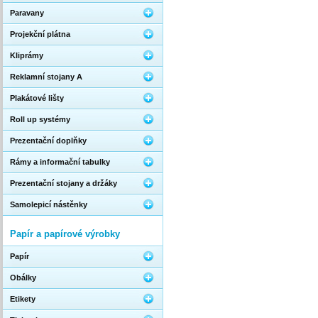
Paravany
Projekční plátna
Kliprámy
Reklamní stojany A
Plakátové lišty
Roll up systémy
Prezentační doplňky
Rámy a informační tabulky
Prezentační stojany a držáky
Samolepicí nástěnky
Papír a papírové výrobky
Papír
Obálky
Etikety