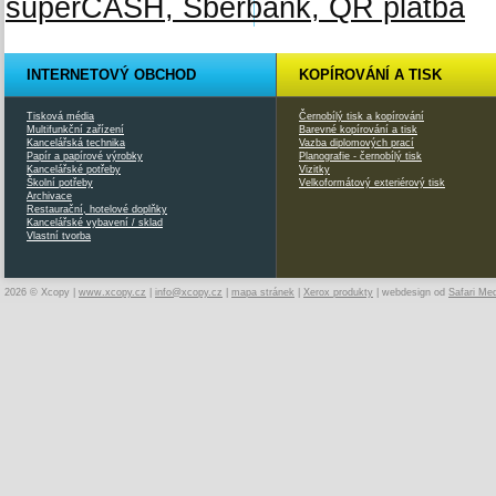
INTERNETOVÝ OBCHOD
KOPÍROVÁNÍ A TISK
Tisková média
Černobílý tisk a kopírování
Multifunkční zařízení
Barevné kopírování a tisk
Kancelářská technika
Vazba diplomových prací
Papír a papírové výrobky
Planografie - černobílý tisk
Kancelářské potřeby
Vizitky
Školní potřeby
Velkoformátový exteriérový tisk
Archivace
Restaurační, hotelové doplňky
Kancelářské vybavení / sklad
Vlastní tvorba
2026 © Xcopy |
www.xcopy.cz
|
info@xcopy.cz
|
mapa stránek
|
Xerox produkty
| webdesign od
Safari Me