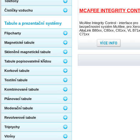
Telefony
MCAFEE INTEGRITY CON
Čističky vzduchu
Tabule a prezentační systémy
McAfee Integrity Control - interface pro
bezpečnostní systém McAfee, pro Xero
AltaLink B80xx, C80xx, C81xx, VL B71x
Flipcharty
C71xx
Magnetické tabule
Skleněné magnetické tabule
Tabule popisovatelné křídou
Korkové tabule
Textilní tabule
Kombinované tabule
Plánovací tabule
Moderační tabule
Revolverové tabule
Triptychy
Vitríny