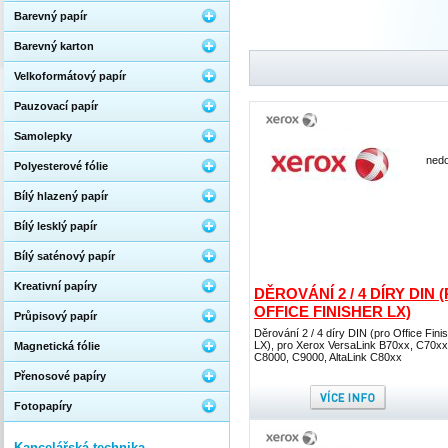
Barevný papír
Barevný karton
Velkoformátový papír
Pauzovací papír
Samolepky
nedo
Polyesterové fólie
Bílý hlazený papír
Bílý lesklý papír
Bílý saténový papír
Kreativní papíry
DĚROVÁNÍ 2 / 4 DÍRY DIN 
OFFICE FINISHER LX)
Průpisový papír
Děrování 2 / 4 díry DIN (pro Office Fini
LX), pro Xerox VersaLink B70xx, C70xx
Magnetická fólie
C8000, C9000, AltaLink C80xx
Přenosové papíry
Fotopapíry
Kancelářská technika