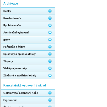
Archivace
Desky
Rozdružovače
Rychlovazače
Archivační vybavení
Boxy
Pořadače a štítky
Spisovky a spisové desky
Stojany
Vizitky a jmenovky
Závěsné a zakládací obaly
Kancelářské vybavení / sklad
Odlamovací a kapesní nože
Ergonomie