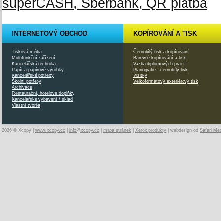
INTERNETOVÝ OBCHOD
KOPÍROVÁNÍ A TISK
Tisková média
Černobílý tisk a kopírování
Multifunkční zařízení
Barevné kopírování a tisk
Kancelářská technika
Vazba diplomových prací
Papír a papírové výrobky
Planografie - černobílý tisk
Kancelářské potřeby
Vizitky
Školní potřeby
Velkoformátový exteriérový tisk
Archivace
Restaurační, hotelové doplňky
Kancelářské vybavení / sklad
Vlastní tvorba
2026 © Xcopy |
www.xcopy.cz
|
info@xcopy.cz
|
mapa stránek
|
Xerox produkty
| webdesign od
Safari Me