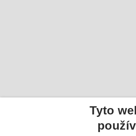
Tyto we
použív