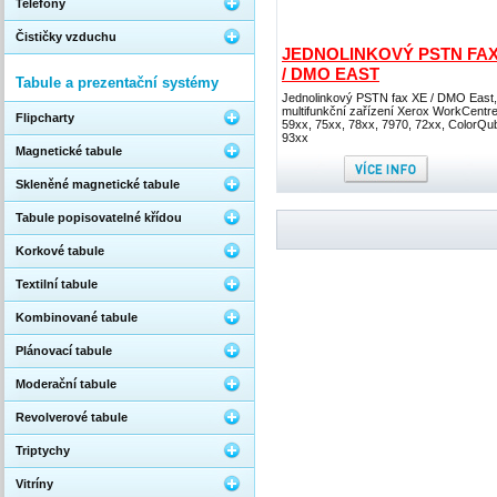
Telefony
Čističky vzduchu
JEDNOLINKOVÝ PSTN FAX
/ DMO EAST
Tabule a prezentační systémy
Jednolinkový PSTN fax XE / DMO East,
multifunkční zařízení Xerox WorkCentr
Flipcharty
59xx, 75xx, 78xx, 7970, 72xx, ColorQu
93xx
Magnetické tabule
Skleněné magnetické tabule
Tabule popisovatelné křídou
Korkové tabule
Textilní tabule
Kombinované tabule
Plánovací tabule
Moderační tabule
Revolverové tabule
Triptychy
Vitríny