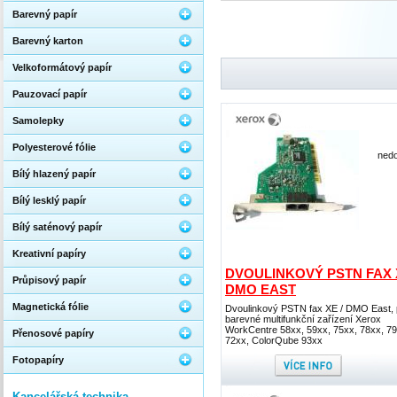
Barevný papír
Barevný karton
Velkoformátový papír
Pauzovací papír
Samolepky
Polyesterové fólie
nedo
Bílý hlazený papír
Bílý lesklý papír
Bílý saténový papír
Kreativní papíry
DVOULINKOVÝ PSTN FAX X
Průpisový papír
DMO EAST
Magnetická fólie
Dvoulinkový PSTN fax XE / DMO East, 
barevné multifunkční zařízení Xerox
WorkCentre 58xx, 59xx, 75xx, 78xx, 79
Přenosové papíry
72xx, ColorQube 93xx
Fotopapíry
Kancelářská technika