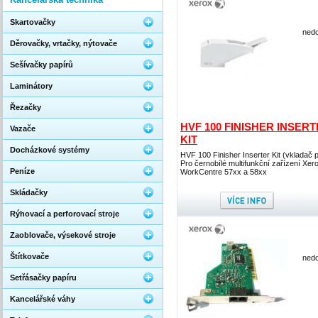
Skartovačky
nedo
Děrovačky, vrtačky, nýtovače
Sešívačky papírů
Laminátory
Řezačky
HVF 100 FINISHER INSER
Vazače
KIT
Docházkové systémy
HVF 100 Finisher Inserter Kit (vkladač p
Pro černobílé multifunkční zařízení Xer
Peníze
WorkCentre 57xx a 58xx
Skládačky
Rýhovací a perforovací stroje
Zaoblovače, výsekové stroje
Štítkovače
nedo
Setřásačky papíru
Kancelářské váhy