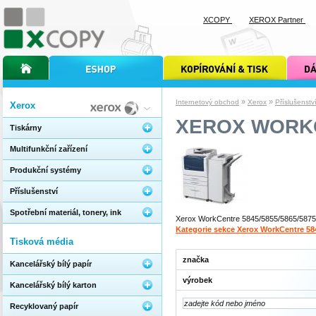
XCOPY
XEROX Partner
úvodní stránka xcopy
internetový obchod xcopy
kopírování a tisk xcopy
dárkové s
»
»
Internetový obchod
Xerox
Příslušenstv
Xerox
XEROX WORKCE
Tiskárny
Multifunkční zařízení
Produkční systémy
Příslušenství
Spotřební materiál, tonery, ink
Xerox WorkCentre 5845/5855/5865/5875/58
Kategorie sekce Xerox WorkCentre 58
Tisková média
značka
Kancelářský bílý papír
výrobek
Kancelářský bílý karton
Recyklovaný papír