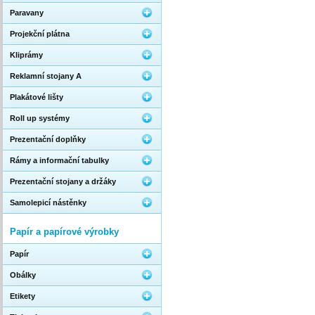
Paravany
Projekční plátna
Kliprámy
Reklamní stojany A
Plakátové lišty
Roll up systémy
Prezentační doplňky
Rámy a informační tabulky
Prezentační stojany a držáky
Samolepicí nástěnky
Papír a papírové výrobky
Papír
Obálky
Etikety