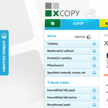
úvodní stránka xcopy
internetový obchod xcopy
kopírov
Int
Xerox
Tiskárny
Multifunkční zařízení
Produkční systémy
Příslušenství
Spotřební materiál, tonery, ink
Kat
Tisková média
z
Kancelářský bílý papír
v
Kancelářský bílý karton
Recyklovaný papír