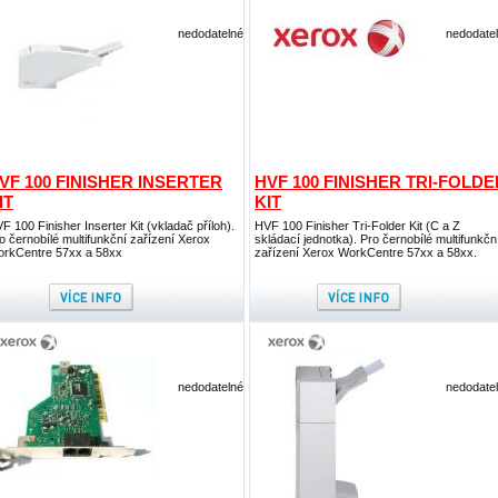
nedodatelné
nedodate
VF 100 FINISHER INSERTER
HVF 100 FINISHER TRI-FOLDE
IT
KIT
F 100 Finisher Inserter Kit (vkladač příloh).
HVF 100 Finisher Tri-Folder Kit (C a Z
o černobílé multifunkční zařízení Xerox
skládací jednotka). Pro černobílé multifunkčn
rkCentre 57xx a 58xx
zařízení Xerox WorkCentre 57xx a 58xx.
nedodatelné
nedodate