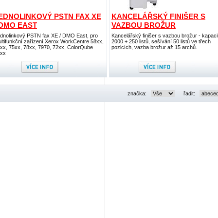
EDNOLINKOVÝ PSTN FAX XE
KANCELÁŘSKÝ FINIŠER S
 DMO EAST
VAZBOU BROŽUR
dnolinkový PSTN fax XE / DMO East, pro
Kancelářský finišer s vazbou brožur - kapaci
ltifunkční zařízení Xerox WorkCentre 58xx,
2000 + 250 listů, sešívání 50 listů ve třech
xx, 75xx, 78xx, 7970, 72xx, ColorQube
pozicích, vazba brožur až 15 archů.
xx
značka:
řadit: