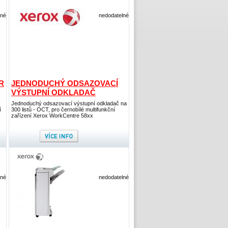
lné
nedodatelné
R
JEDNODUCHÝ ODSAZOVACÍ
VÝSTUPNÍ ODKLADAČ
Jednoduchý odsazovací výstupní odkladač na
í
300 listů - OCT, pro černobílé multifunkční
zařízení Xerox WorkCentre 58xx
lné
nedodatelné