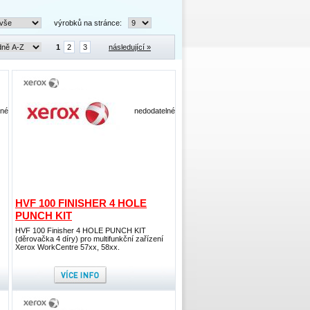
výrobků na stránce:
1
2
3
následující »
lné
nedodatelné
HVF 100 FINISHER 4 HOLE
PUNCH KIT
HVF 100 Finisher 4 HOLE PUNCH KIT
(děrovačka 4 díry) pro multifunkční zařízení
Xerox WorkCentre 57xx, 58xx.