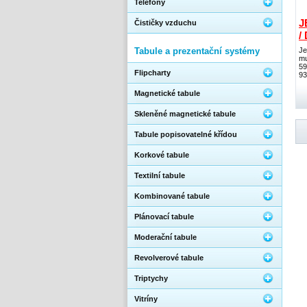
Telefony
J
Čističky vzduchu
/
Tabule a prezentační systémy
Je
mu
59
Flipcharty
93
Magnetické tabule
Skleněné magnetické tabule
Tabule popisovatelné křídou
Korkové tabule
Textilní tabule
Kombinované tabule
Plánovací tabule
Moderační tabule
Revolverové tabule
Triptychy
Vitríny