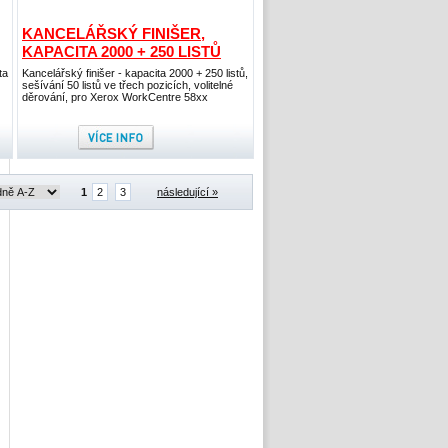
KANCELÁŘSKÝ FINIŠER,
KAPACITA 2000 + 250 LISTŮ
ta
Kancelářský finišer - kapacita 2000 + 250 listů,
sešívání 50 listů ve třech pozicích, volitelné
děrování, pro Xerox WorkCentre 58xx
1
2
3
následující »