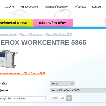
XCOPY
XEROX Partner
Obchodní podmínky
Přeprava
Kontakt
ání a tisk xcopy
dárkové služby xcopy
»
»
»
ernetový obchod
Xerox
Příslušenství
Xerox WorkCentre 5865
XEROX WORKCENTRE 5865
egorie sekce Xerox WorkCentre 5865
načka
ýrobek