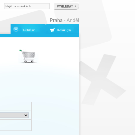
Praha
- Anděl
Přihlásit
Košík (0)