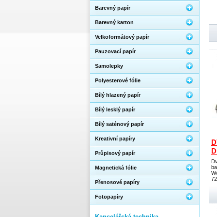
Barevný papír
Barevný karton
Velkoformátový papír
Pauzovací papír
Samolepky
Polyesterové fólie
Bílý hlazený papír
Bílý lesklý papír
Bílý saténový papír
Kreativní papíry
D
D
Průpisový papír
Dv
ba
Magnetická fólie
Wo
72
Přenosové papíry
Fotopapíry
Kancelářská technika