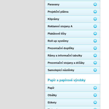
Paravany
Projekční plátna
Kliprámy
Reklamní stojany A
Plakátové lišty
Roll up systémy
Prezentační doplňky
Rámy a informační tabulky
Prezentační stojany a držáky
Samolepicí nástěnky
Papír a papírové výrobky
Papír
Obálky
Etikety