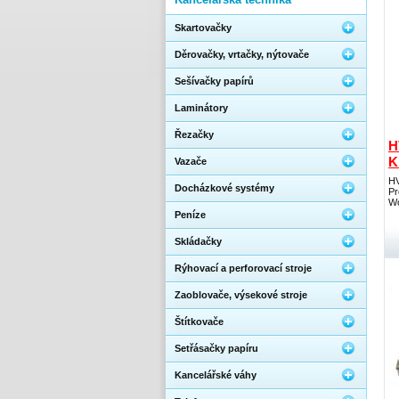
Skartovačky
Děrovačky, vrtačky, nýtovače
Sešívačky papírů
Laminátory
Řezačky
H
K
Vazače
HV
Docházkové systémy
Pr
Wo
Peníze
Skládačky
Rýhovací a perforovací stroje
Zaoblovače, výsekové stroje
Štítkovače
Setřásačky papíru
Kancelářské váhy