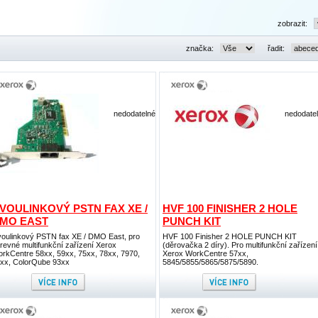
zobrazit:
značka:
řadit:
nedodatelné
nedodate
VOULINKOVÝ PSTN FAX XE /
HVF 100 FINISHER 2 HOLE
MO EAST
PUNCH KIT
oulinkový PSTN fax XE / DMO East, pro
HVF 100 Finisher 2 HOLE PUNCH KIT
revné multifunkční zařízení Xerox
(děrovačka 2 díry). Pro multifunkční zařízení
rkCentre 58xx, 59xx, 75xx, 78xx, 7970,
Xerox WorkCentre 57xx,
xx, ColorQube 93xx
5845/5855/5865/5875/5890.