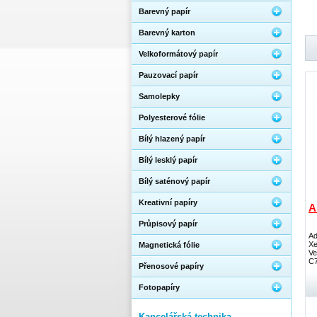
Barevný papír
Barevný karton
Velkoformátový papír
Pauzovací papír
Samolepky
Polyesterové fólie
Bílý hlazený papír
Bílý lesklý papír
Bílý saténový papír
Kreativní papíry
A
Průpisový papír
Ad
Xe
Magnetická fólie
Ve
C7
Přenosové papíry
Fotopapíry
Kancelářská technika