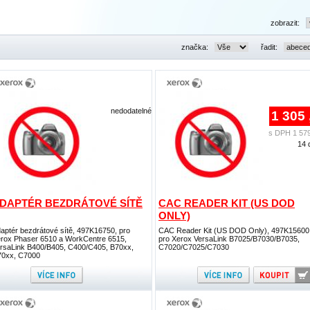
zobrazit:
značka:
řadit:
nedodatelné
1 305 
s DPH 1 579
14 
DAPTÉR BEZDRÁTOVÉ SÍTĚ
CAC READER KIT (US DOD
ONLY)
aptér bezdrátové sítě, 497K16750, pro
CAC Reader Kit (US DOD Only), 497K15600
rox Phaser 6510 a WorkCentre 6515,
pro Xerox VersaLink B7025/B7030/B7035,
rsaLink B400/B405, C400/C405, B70xx,
C7020/C7025/C7030
0xx, C7000