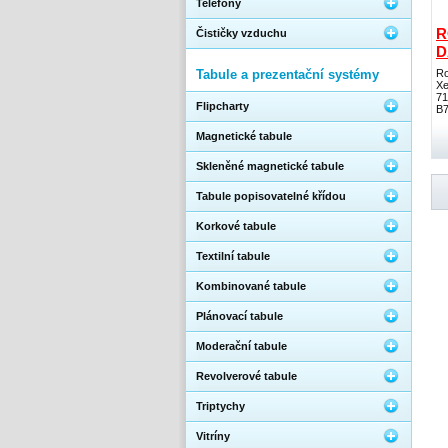
Telefony
R
Čističky vzduchu
D
Tabule a prezentační systémy
Ro
Xe
71
Flipcharty
B7
Magnetické tabule
Skleněné magnetické tabule
Tabule popisovatelné křídou
Korkové tabule
Textilní tabule
Kombinované tabule
Plánovací tabule
Moderační tabule
Revolverové tabule
Triptychy
Vitríny