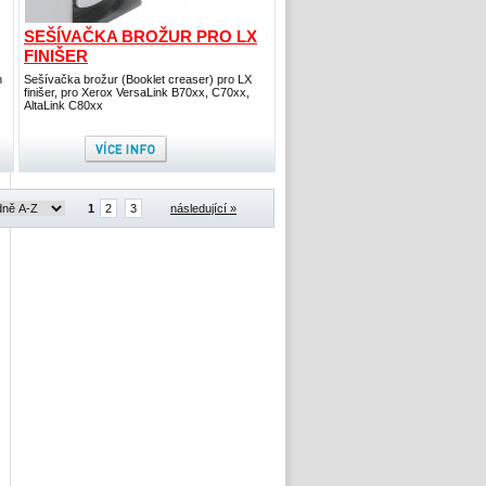
SEŠÍVAČKA BROŽUR PRO LX
FINIŠER
n
Sešívačka brožur (Booklet creaser) pro LX
finišer, pro Xerox VersaLink B70xx, C70xx,
AltaLink C80xx
1
2
3
následující »