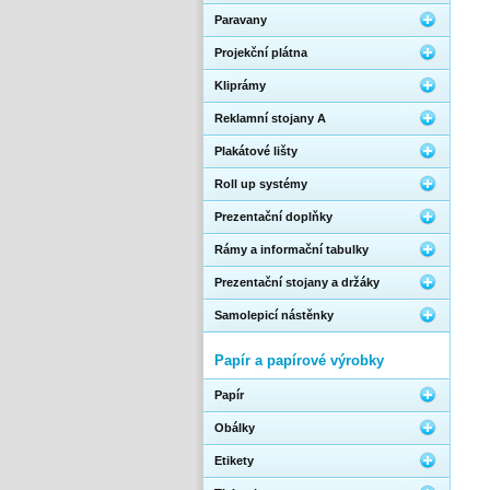
Paravany
Projekční plátna
Kliprámy
Reklamní stojany A
Plakátové lišty
Roll up systémy
Prezentační doplňky
Rámy a informační tabulky
Prezentační stojany a držáky
Samolepicí nástěnky
Papír a papírové výrobky
Papír
Obálky
Etikety