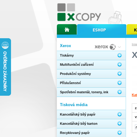
úvodní stránka xcopy
internetový obchod xcopy
kopírov
Int
Xerox
Tiskárny
Multifunkční zařízení
Produkční systémy
Příslušenství
Spotřební materiál, tonery, ink
Kat
Tisková média
z
Kancelářský bílý papír
v
Kancelářský bílý karton
Recyklovaný papír