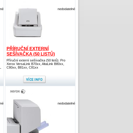
lné
nedodatelné
PŘÍRUČNÍ EXTERNÍ
SEŠÍVAČKA (50 LISTŮ)
Příruční externí sešívačka (50 listů). Pro
Xerox VersaLink B70xx, AltaLink B80xx,
L
C80xx, B81xx, C81xx
lné
nedodatelné