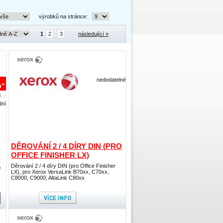
výrobků na stránce:
1
2
3
následující »
nedodatelné
,-
 ,-
dní
DĚROVÁNÍ 2 / 4 DÍRY DIN (PRO
OFFICE FINISHER LX)
,
Děrování 2 / 4 díry DIN (pro Office Finisher
LX), pro Xerox VersaLink B70xx, C70xx,
C8000, C9000, AltaLink C80xx