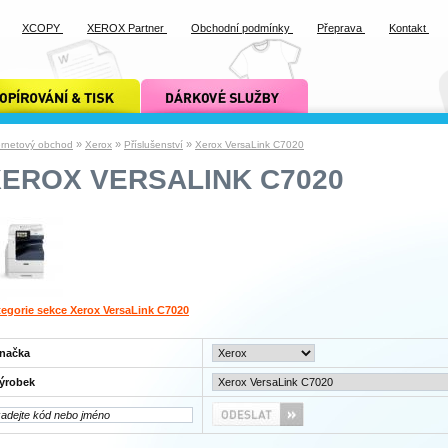
XCOPY
XEROX Partner
Obchodní podmínky
Přeprava
Kontakt
ání a tisk xcopy
dárkové služby xcopy
»
»
»
ernetový obchod
Xerox
Příslušenství
Xerox VersaLink C7020
XEROX VERSALINK C7020
egorie sekce Xerox VersaLink C7020
načka
ýrobek