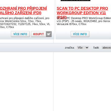
OZHRANÍ PRO PŘIPOJENÍ
SCAN TO PC DESKTOP PRO
ALŠÍHO ZAŘÍZENÍ (FDI)
WORKGROUP EDITION V11
(PSP)
zhraní pro připojení dalšího zařízení, pro
Scan to PC Desktop PRO WorkGroup Editio
rox WorkCentre 52xx, 72xx, 73xx,
v11 (PSP) - 25 seats, 301K23482, pro Xerox
32/7242/7232, 7120/7125, 74xx, 53xx, VL
VersaLink B70xx, C70xx
0xx, C70xx
značka:
řadit: