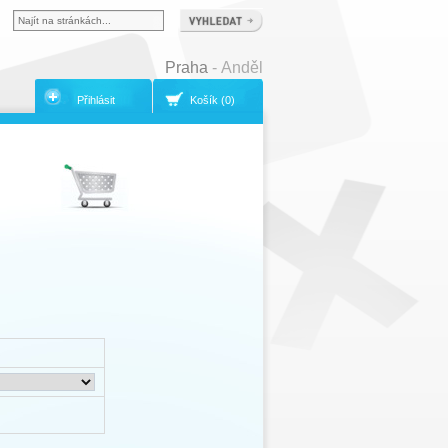
Praha
- Anděl
Přihlásit
Košík (0)