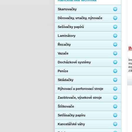
Skartovačky
Děrovačky, vrtačky, nýtovače
Sešívačky papírů
Laminátory
Řezačky
I
Vazače
In
Docházkové systémy
mu
in
zá
Peníze
Skládačky
Rýhovací a perforovací stroje
Zaoblovače, výsekové stroje
Štítkovače
Setřásačky papíru
Kancelářské váhy