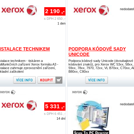
nedodate
2 190 ,-
s DPH 2 650 ,-
1 den
NSTALACE TECHNIKEM
PODPORA KÓDOVÉ SADY
UNICODE
stalace technikem - tiskáren a
Podpora kódové sady Unicode (dvoubajtové
ltifunkčních zařízení Xerox formátu A3 -
kódování znaků), pro Xerox WC 53xx, 58xx,
stalace zahrnuje zprovoznění zařízení,
59xx, 78xx, 7970, 72xx, VL B70xx, C70xx, A
kladní zaškolení
B80xx, C80xx
nedodate
5 331 ,-
s DPH 6 451 ,-
14 dní