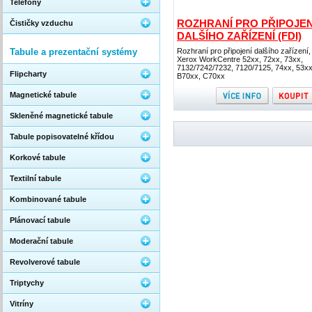
Telefony
ROZHRANÍ PRO PŘIPOJEN
Čističky vzduchu
DALŠÍHO ZAŘÍZENÍ (FDI)
Tabule a prezentační systémy
Rozhraní pro připojení dalšího zařízení,
Xerox WorkCentre 52xx, 72xx, 73xx,
7132/7242/7232, 7120/7125, 74xx, 53xx
Flipcharty
B70xx, C70xx
Magnetické tabule
Skleněné magnetické tabule
Tabule popisovatelné křídou
Korkové tabule
Textilní tabule
Kombinované tabule
Plánovací tabule
Moderační tabule
Revolverové tabule
Triptychy
Vitríny