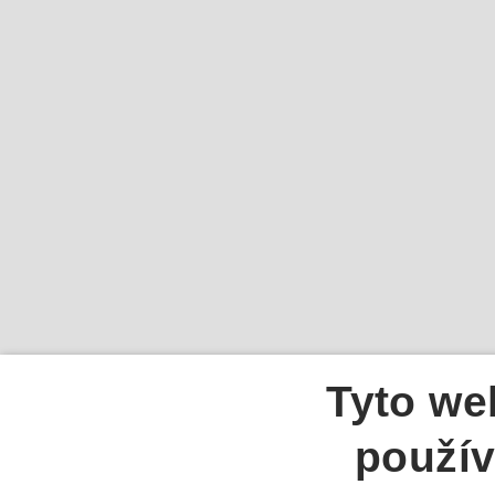
Tyto we
použív