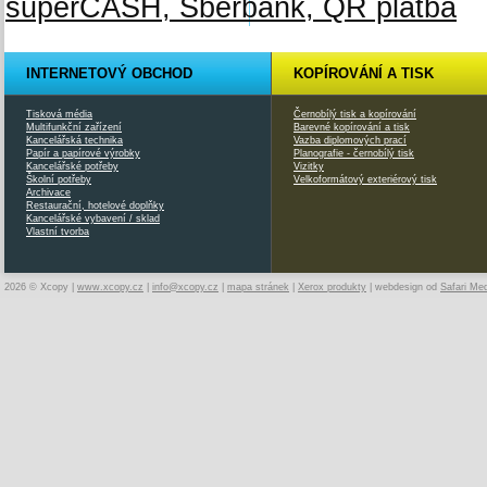
INTERNETOVÝ OBCHOD
KOPÍROVÁNÍ A TISK
Tisková média
Černobílý tisk a kopírování
Multifunkční zařízení
Barevné kopírování a tisk
Kancelářská technika
Vazba diplomových prací
Papír a papírové výrobky
Planografie - černobílý tisk
Kancelářské potřeby
Vizitky
Školní potřeby
Velkoformátový exteriérový tisk
Archivace
Restaurační, hotelové doplňky
Kancelářské vybavení / sklad
Vlastní tvorba
2026 © Xcopy |
www.xcopy.cz
|
info@xcopy.cz
|
mapa stránek
|
Xerox produkty
| webdesign od
Safari Me