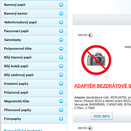
Barevný papír
Barevný karton
Velkoformátový papír
Pauzovací papír
Samolepky
nedo
Polyesterové fólie
Bílý hlazený papír
Bílý lesklý papír
Bílý saténový papír
Kreativní papíry
ADAPTÉR BEZDRÁTOVÉ S
Průpisový papír
Adaptér bezdrátové sítě, 497K16750, p
Xerox Phaser 6510 a WorkCentre 6515
Magnetická fólie
VersaLink B400/B405, C400/C405, B70
C70xx, C7000
Přenosové papíry
Fotopapíry
Kancelářská technika