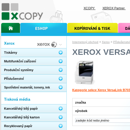
XCOPY
XEROX Partner
úvodní stránka xcopy
internetový obchod xcopy
kopírování a tisk xcopy
dárkové s
»
»
Internetový obchod
Xerox
Příslušenstv
Xerox
XEROX VERSA
Tiskárny
Multifunkční zařízení
Produkční systémy
Příslušenství
Spotřební materiál, tonery, ink
Kategorie sekce Xerox VersaLink B70
Tisková média
značka
Kancelářský bílý papír
výrobek
Kancelářský bílý karton
Recyklovaný papír