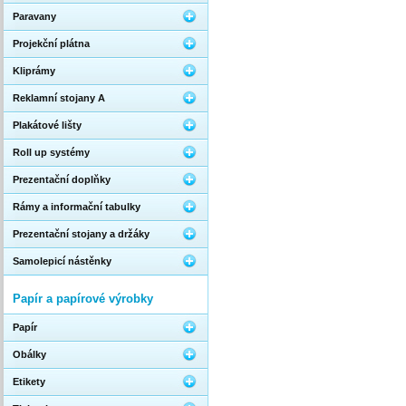
Paravany
Projekční plátna
Kliprámy
Reklamní stojany A
Plakátové lišty
Roll up systémy
Prezentační doplňky
Rámy a informační tabulky
Prezentační stojany a držáky
Samolepicí nástěnky
Papír a papírové výrobky
Papír
Obálky
Etikety