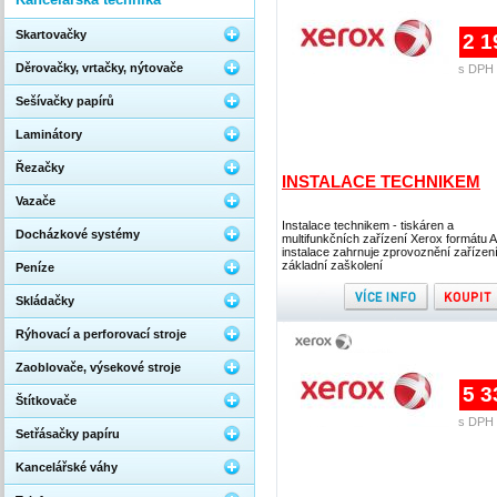
Skartovačky
2 1
Děrovačky, vrtačky, nýtovače
s DPH 
Sešívačky papírů
Laminátory
Řezačky
INSTALACE TECHNIKEM
Vazače
Instalace technikem - tiskáren a
Docházkové systémy
multifunkčních zařízení Xerox formátu A
instalace zahrnuje zprovoznění zařízení
základní zaškolení
Peníze
Skládačky
Rýhovací a perforovací stroje
Zaoblovače, výsekové stroje
5 3
Štítkovače
s DPH 
Setřásačky papíru
Kancelářské váhy