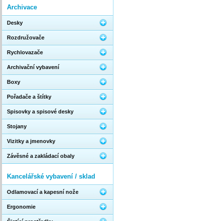
Archivace
Desky
Rozdružovače
Rychlovazače
Archivační vybavení
Boxy
Pořadače a štítky
Spisovky a spisové desky
Stojany
Vizitky a jmenovky
Závěsné a zakládací obaly
Kancelářské vybavení / sklad
Odlamovací a kapesní nože
Ergonomie