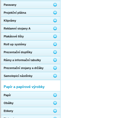
Paravany
Projekční plátna
Kliprámy
Reklamní stojany A
Plakátové lišty
Roll up systémy
Prezentační doplňky
Rámy a informační tabulky
Prezentační stojany a držáky
Samolepicí nástěnky
Papír a papírové výrobky
Papír
Obálky
Etikety