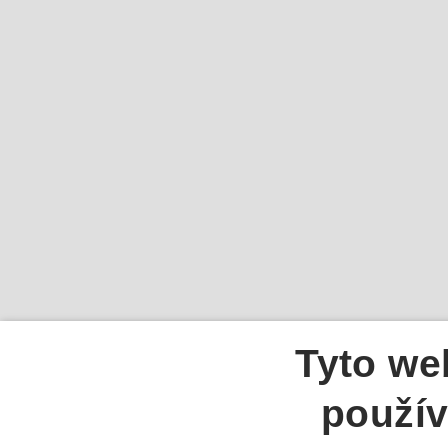
Tyto we
použív