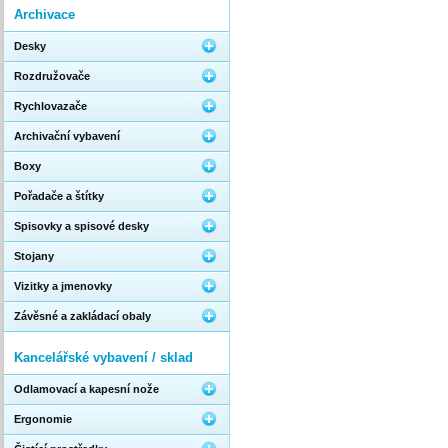
Archivace
Desky
Rozdružovače
Rychlovazače
Archivační vybavení
Boxy
Pořadače a štítky
Spisovky a spisové desky
Stojany
Vizitky a jmenovky
Závěsné a zakládací obaly
Kancelářské vybavení / sklad
Odlamovací a kapesní nože
Ergonomie