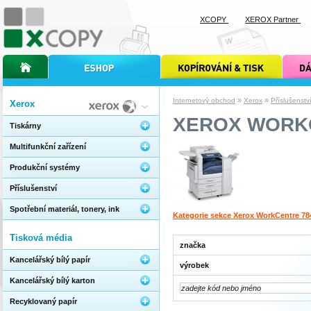
XCOPY
XEROX Partner
úvodní stránka xcopy
internetový obchod xcopy
kopírování a tisk xcopy
dárkové s
»
»
Internetový obchod
Xerox
Příslušenstv
Xerox
XEROX WORK
Tiskárny
Multifunkční zařízení
Produkční systémy
Příslušenství
Spotřební materiál, tonery, ink
Kategorie sekce Xerox WorkCentre 78
Tisková média
značka
Kancelářský bílý papír
výrobek
Kancelářský bílý karton
Recyklovaný papír