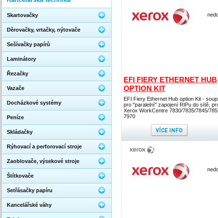
nedo
Skartovačky
Děrovačky, vrtačky, nýtovače
Sešívačky papírů
Laminátory
Řezačky
EFI FIERY ETHERNET HUB
OPTION KIT
Vazače
EFI Fiery Ethernet Hub option Kit - sou
Docházkové systémy
pro "paralelní" zapojení RIPu do sítě, pr
Xerox WorkCentre 7830/7835/7845/785
7970
Peníze
Skládačky
Rýhovací a perforovací stroje
Zaoblovače, výsekové stroje
nedo
Štítkovače
Setřásačky papíru
Kancelářské váhy