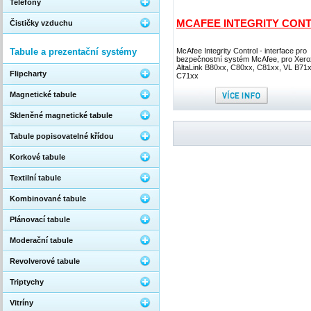
Telefony
MCAFEE INTEGRITY CON
Čističky vzduchu
Tabule a prezentační systémy
McAfee Integrity Control - interface pro
bezpečnostní systém McAfee, pro Xero
AltaLink B80xx, C80xx, C81xx, VL B71x
Flipcharty
C71xx
Magnetické tabule
Skleněné magnetické tabule
Tabule popisovatelné křídou
Korkové tabule
Textilní tabule
Kombinované tabule
Plánovací tabule
Moderační tabule
Revolverové tabule
Triptychy
Vitríny