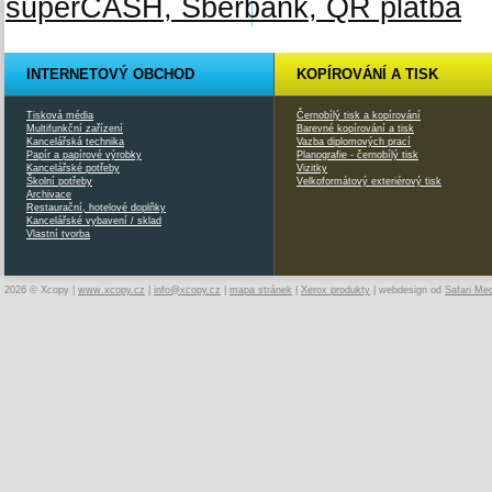
INTERNETOVÝ OBCHOD
KOPÍROVÁNÍ A TISK
Tisková média
Černobílý tisk a kopírování
Multifunkční zařízení
Barevné kopírování a tisk
Kancelářská technika
Vazba diplomových prací
Papír a papírové výrobky
Planografie - černobílý tisk
Kancelářské potřeby
Vizitky
Školní potřeby
Velkoformátový exteriérový tisk
Archivace
Restaurační, hotelové doplňky
Kancelářské vybavení / sklad
Vlastní tvorba
2026 © Xcopy |
www.xcopy.cz
|
info@xcopy.cz
|
mapa stránek
|
Xerox produkty
| webdesign od
Safari Me