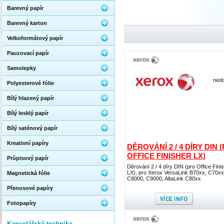
Barevný papír
Barevný karton
Velkoformátový papír
Pauzovací papír
Samolepky
nedo
Polyesterové fólie
Bílý hlazený papír
Bílý lesklý papír
Bílý saténový papír
Kreativní papíry
DĚROVÁNÍ 2 / 4 DÍRY DIN 
OFFICE FINISHER LX)
Průpisový papír
Děrování 2 / 4 díry DIN (pro Office Fini
LX), pro Xerox VersaLink B70xx, C70xx
Magnetická fólie
C8000, C9000, AltaLink C80xx
Přenosové papíry
Fotopapíry
Kancelářská technika