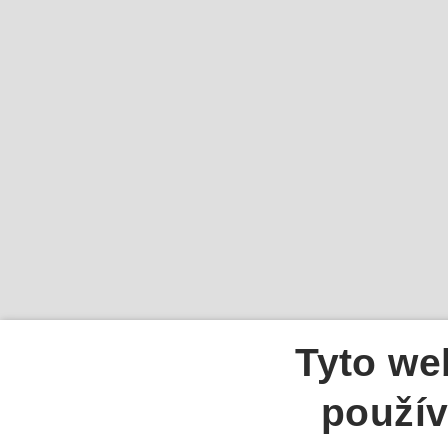
Tyto we
použív