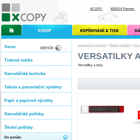
XCOPY
XEROX Partner
úvodní stránka xcopy
internetový obchod xcopy
kopírování a tisk xcopy
dárkové s
»
»
Internetový obchod
Školní potřeby
Do 
Xerox
VERSATILKY 
Tisková média
Versatilky a tuhy
Kancelářská technika
Tabule a prezentační systémy
Papír a papírové výrobky
Kancelářské potřeby
s D
Školní potřeby
Do penálu