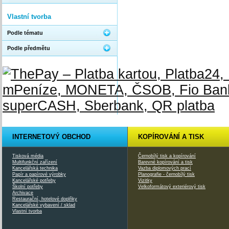
Vlastní tvorba
Podle tématu
Podle předmětu
INTERNETOVÝ OBCHOD
KOPÍROVÁNÍ A TISK
Tisková média
Černobílý tisk a kopírování
Multifunkční zařízení
Barevné kopírování a tisk
Kancelářská technika
Vazba diplomových prací
Papír a papírové výrobky
Planografie - černobílý tisk
Kancelářské potřeby
Vizitky
Školní potřeby
Velkoformátový exteriérový tisk
Archivace
Restaurační, hotelové doplňky
Kancelářské vybavení / sklad
Vlastní tvorba