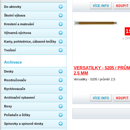
Do aktovky
Školní výbava
Kreslení a malování
1
Výtvarná výchova
s DP
Karty, pohlednice, zábavné knížky
Tvoření
Archivace
VERSATILKY - 5205 / PRŮ
Desky
2,5 MM
Versatilky - 5205 / průměr 2,5
Rozdružovače
Rychlovazače
Archivační vybavení
Boxy
Pořadače a štítky
Spisovky a spisové desky