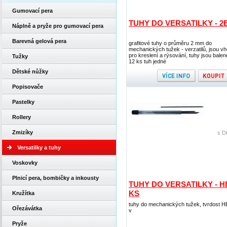
Gumovací pera
TUHY DO VERSATILKY - 2
Náplně a pryže pro gumovací pera
Barevná gelová pera
grafitové tuhy o průměru 2 mm do
mechanických tužek - verzatilů, jsou v
pro kreslení a rýsování, tuhy jsou balen
Tužky
12 ks tuh jedné
Dětské nůžky
Popisovače
Pastelky
Rollery
Zmizíky
s D
Versatilky a tuhy
Voskovky
Plnicí pera, bombičky a inkousty
TUHY DO VERSATILKY - HB
KS
Kružítka
tuhy do mechanických tužek, tvrdost H
Ořezávátka
v
Pryže