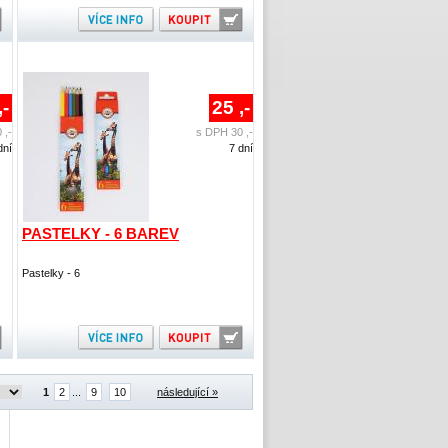
,-
25 ,-
 ,-
s DPH 30 ,-
dní
7 dní
PASTELKY - 6 BAREV
Pastelky - 6
1
2
...
9
10
následující »