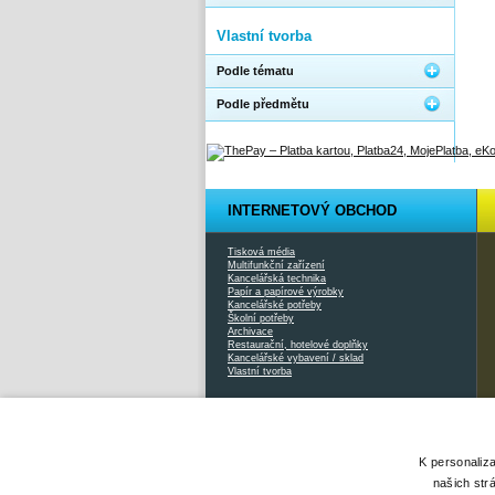
Vlastní tvorba
Podle tématu
Podle předmětu
INTERNETOVÝ OBCHOD
Tisková média
Multifunkční zařízení
Kancelářská technika
Papír a papírové výrobky
Kancelářské potřeby
Školní potřeby
Archivace
Restaurační, hotelové doplňky
Kancelářské vybavení / sklad
Vlastní tvorba
2026 © Xcopy |
www.xcopy.cz
|
info@xcopy.cz
|
mapa stránek
K personaliz
našich str