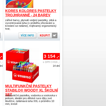
KORES KOLORES PASTELKY
TROJHRANNÉ - 24 BAREV
zářivé barvy, plynulé vedení pastelky, silná a
vycentrovaná tuha (v průběhu ořezávání a
kreslení se neláme), trojhranný ergonomický
tvar,
,-
3 154 ,-
 ,-
s DPH 3 816 ,-
dní
14 dní
MULTIFUNKČNÍ PASTELKY
STABILO® WOODY XL ŠKOLNÍ
SET
multifunkční pastelka, vodovka a voskovka v
jednom, ideální pro dětské ruce díky své
tloušťce, nelámavá tuha XXL o průměru 10
mm, kreslí