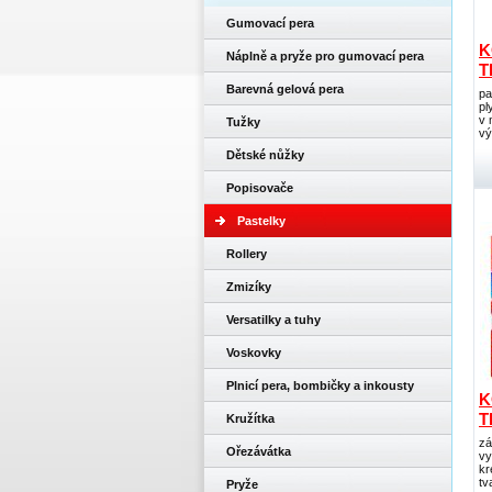
Gumovací pera
K
Náplně a pryže pro gumovací pera
T
Barevná gelová pera
pa
pl
v 
Tužky
vý
Dětské nůžky
Popisovače
Pastelky
Rollery
Zmizíky
Versatilky a tuhy
Voskovky
Plnicí pera, bombičky a inkousty
K
T
Kružítka
zá
Ořezávátka
vy
kr
tv
Pryže