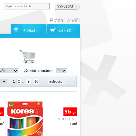
Praha
- Anděl
Přihlásit
Košík (0)
výrobků na stránce:
1
2
...
9
10
následující »
,-
95 ,-
 ,-
s DPH 115 ,-
dní
7 dní