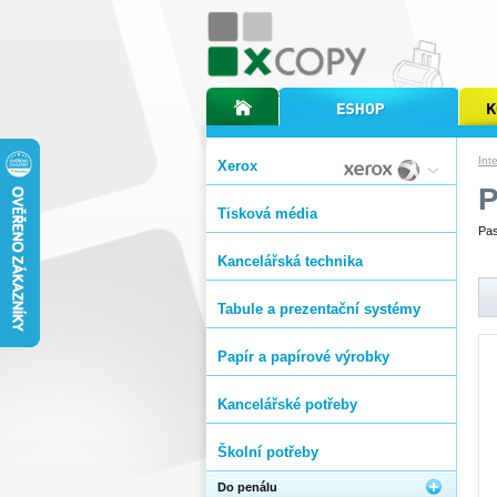
úvodní stránka xcopy
internetový obchod xcopy
kopírov
Int
Xerox
Tisková média
Pas
Kancelářská technika
Tabule a prezentační systémy
Papír a papírové výrobky
Kancelářské potřeby
Školní potřeby
Do penálu