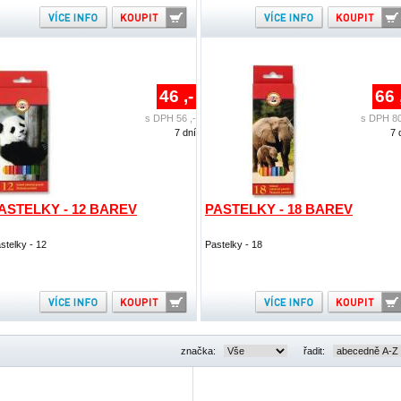
46 ,-
66 
s DPH 56 ,-
s DPH 80
7 dní
7 
ASTELKY - 12 BAREV
PASTELKY - 18 BAREV
stelky - 12
Pastelky - 18
značka:
řadit: