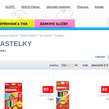
XCOPY
XEROX Partner
Obchodní podmínky
Přeprava
Kontakt
ání a tisk xcopy
dárkové služby xcopy
»
»
»
ernetový obchod
Školní potřeby
Do penálu
Pastelky
PASTELKY
telky
zobrazit:
značka:
řadit:
99 ,-
48 
s DPH 120 ,-
s DPH 58
7 dní
7 