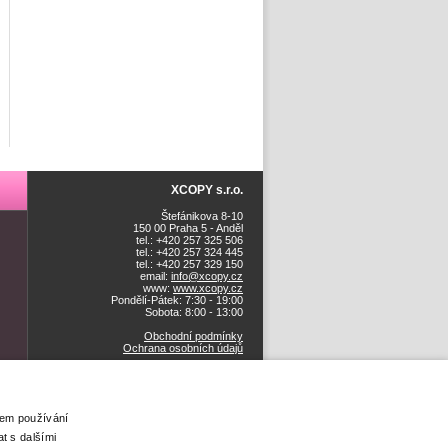
XCOPY s.r.o.
Štefánikova 8-10
150 00 Praha 5 - Anděl
tel.: +420 257 325 506
tel.: +420 257 324 445
tel.: +420 257 329 150
email:
info@xcopy.cz
www:
www.xcopy.cz
Pondělí-Pátek: 7:30 - 19:00
Sobota: 8:00 - 13:00
Obchodní podmínky
Ochrana osobních údajů
šem používání
t s dalšími