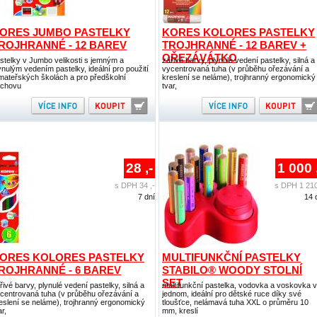
ORES JUMBO PASTELKY
KORES KOLORES PASTELKY
ROJHRANNÉ - 12 BAREV
TROJHRANNÉ - 12 BAREV +
OŘEZÁVÁTKO
stelky v Jumbo velikosti s jemným a
zářivé barvy, plynulé vedení pastelky, silná a
ynulým vedením pastelky, ideální pro použití
vycentrovaná tuha (v průběhu ořezávání a
mateřských školách a pro předškolní
kreslení se neláme), trojhranný ergonomický
chovu
tvar,
28 ,-
1 000 
s DPH 34 ,-
s DPH 1 210
7 dní
14 
ORES KOLORES PASTELKY
MULTIFUNKČNÍ PASTELKY
ROJHRANNÉ - 6 BAREV
STABILO® WOODY STOLNÍ
SET
řivé barvy, plynulé vedení pastelky, silná a
multifunkční pastelka, vodovka a voskovka v
centrovaná tuha (v průběhu ořezávání a
jednom, ideální pro dětské ruce díky své
eslení se neláme), trojhranný ergonomický
tloušťce, nelámavá tuha XXL o průměru 10
ar,
mm, kreslí