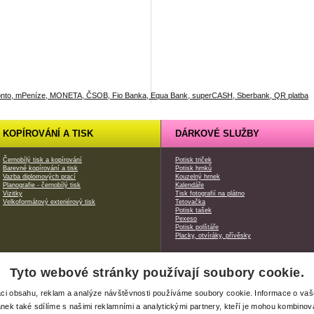
KOPÍROVÁNÍ A TISK
DÁRKOVÉ SLUŽBY
Černobílý tisk a kopírování
Potisk triček
Barevné kopírování a tisk
Potisk hrnků
Vazba diplomových prací
Kouzelný hrnek
Planografie - černobílý tisk
Kalendáře
Vizitky
Tisk fotografií na plátno
Velkoformátový exteriérový tisk
Tetovačka
Potisk tašek
Pexeso
Potisk polštáře
Placky, otvíráky, přívěsky
Tyto webové stránky používají soubory cookie.
|
Xerox produkty
| webdesign od
Safari Media
aci obsahu, reklam a analýze návštěvnosti používáme soubory cookie. Informace o va
ánek také sdílíme s našimi reklamními a analytickými partnery, kteří je mohou kombinova