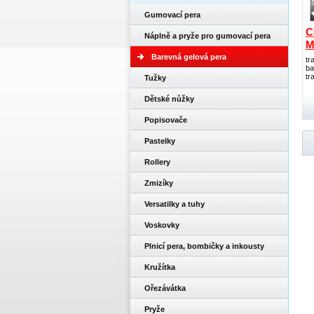
Gumovací pera
C
Náplně a pryže pro gumovací pera
M
Barevná gelová pera
tr
ba
tr
Tužky
Dětské nůžky
Popisovače
Pastelky
Rollery
Zmizíky
Versatilky a tuhy
Voskovky
Plnicí pera, bombičky a inkousty
Kružítka
Ořezávátka
Pryže