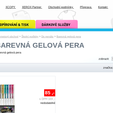
XCOPY
XEROX Partner
Obchodní podmínky
Přeprava
Kontakt
ání a tisk xcopy
dárkové služby xcopy
»
»
»
ernetový obchod
Školní potřeby
Do penálu
Barevná gelová pera
BAREVNÁ GELOVÁ PERA
evná gelová pera
zobrazit:
značka
85 ,-
s DPH 103 ,-
nedodatelné