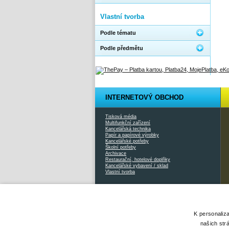
Vlastní tvorba
Podle tématu
Podle předmětu
INTERNETOVÝ OBCHOD
Tisková média
Multifunkční zařízení
Kancelářská technika
Papír a papírové výrobky
Kancelářské potřeby
Školní potřeby
Archivace
Restaurační, hotelové doplňky
Kancelářské vybavení / sklad
Vlastní tvorba
2026 © Xcopy |
www.xcopy.cz
|
info@xcopy.cz
|
mapa stránek
K personaliz
našich str