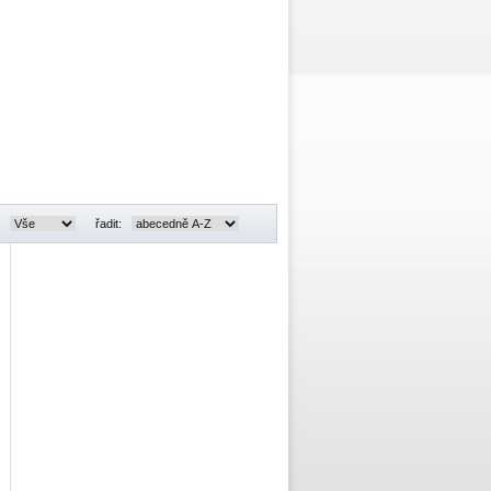
:
řadit: