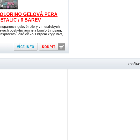
OLORINO GELOVÁ PERA
ETALIC / 6 BAREV
ansparentní gelové rollery v metalických
rvách poskytují jemné a komfortní psaní,
ansparentní, čiré víčko s klipem kryje hrot,
značka