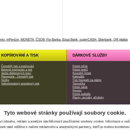
KOPÍROVÁNÍ A TISK
DÁRKOVÉ SLUŽBY
Černobílý tisk a kopírování
Potisk triček
Barevné kopírování a tisk
Potisk hrnků
Vazba diplomových prací
Kouzelný hrnek
Planografie - černobílý tisk
Kalendáře
Vizitky
Tisk fotografií na plátno
Velkoformátový exteriérový tisk
Tetovačka
Potisk tašek
Pexeso
Potisk polštáře
Placky, otvíráky, přívěsky
Tyto webové stránky používají soubory cookie.
|
Xerox produkty
| webdesign od
Safari Media
aci obsahu, reklam a analýze návštěvnosti používáme soubory cookie. Informace o va
ánek také sdílíme s našimi reklamními a analytickými partnery, kteří je mohou kombinova