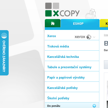
úvodní stránka xcopy
internetový obchod xcopy
kopírov
Int
Xerox
Tisková média
Bar
Kancelářská technika
Tabule a prezentační systémy
Papír a papírové výrobky
Kancelářské potřeby
Školní potřeby
Do penálu