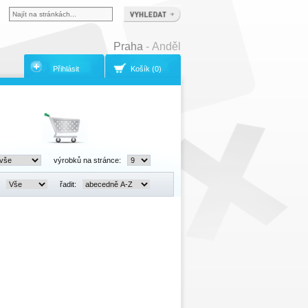
Praha
- Anděl
Přihlásit
Košík (0)
výrobků na stránce:
:
řadit: