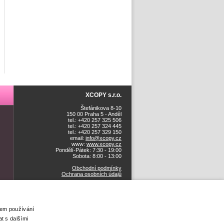
XCOPY s.r.o.
Štefánikova 8-10
150 00 Praha 5 - Anděl
tel.: +420 257 325 506
tel.: +420 257 324 445
tel.: +420 257 329 150
email:
info@xcopy.cz
www:
www.xcopy.cz
Pondělí-Pátek: 7:30 - 19:00
Sobota: 8:00 - 13:00
Obchodní podmínky
Ochrana osobních údajů
šem používání
t s dalšími