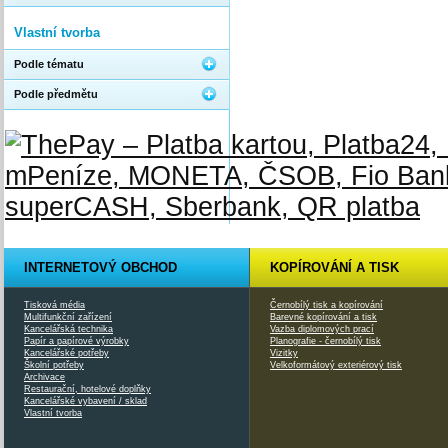
Vlastní tvorba
Podle tématu
Podle předmětu
INTERNETOVÝ OBCHOD
KOPÍROVÁNÍ A TISK
Tisková média
Černobílý tisk a kopírování
Multifunkční zařízení
Barevné kopírování a tisk
Kancelářská technika
Vazba diplomových prací
Papír a papírové výrobky
Planografie - černobílý tisk
Kancelářské potřeby
Vizitky
Školní potřeby
Velkoformátový exteriérový tisk
Archivace
Restaurační, hotelové doplňky
Kancelářské vybavení / sklad
Vlastní tvorba