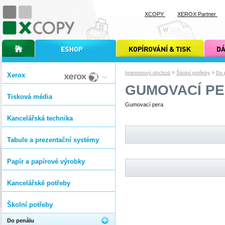
XCOPY
XEROX Partner
úvodní stránka xcopy
internetový obchod xcopy
kopírování a tisk xcopy
dárkové s
»
»
Internetový obchod
Školní potřeby
Do 
Xerox
GUMOVACÍ P
Tisková média
Gumovací pera
Kancelářská technika
Tabule a prezentační systémy
Papír a papírové výrobky
Kancelářské potřeby
Školní potřeby
Do penálu