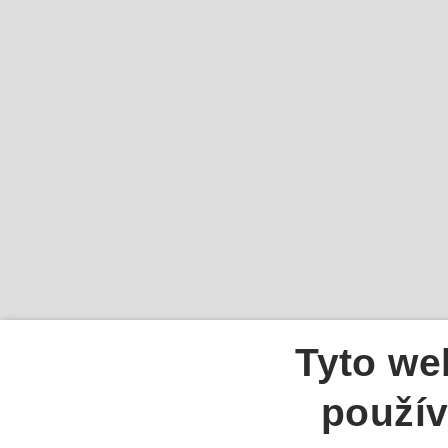
Tyto we
použív