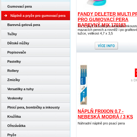
Gumovací pera
FANDY DELETER MULTI P
Náplně a pryže pro gumovací pera
PRO GUMOVACÍ PERA
BAREVNÝ MIX 170183
Barevná gelová pera
2 v 1, pryž určená pro smazání inkoust
mazacích perech a rovněž i po grafitov
tužce, velikost 4,7 x 3,5
Tužky
Dětské nůžky
Popisovače
Pastelky
Rollery
Zmizíky
s D
Versatilky a tuhy
Voskovky
Plnicí pera, bombičky a inkousty
NÁPLŇ FRIXION 0,7 -
NEBESKÁ MODRÁ / 3 KS
Kružítka
Náhradní náplně pro psací pera
Ořezávátka
Pryže