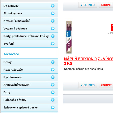
Do aktovky
Školní výbava
Kreslení a malování
Výtvarná výchova
s D
Karty, pohlednice, zábavné knížky
Tvoření
Archivace
NÁPLŇ FRIXION 0,7 - VÍNO
Desky
3 KS
Náhradní náplně pro psací pera
Rozdružovače
Rychlovazače
Archivační vybavení
Boxy
Pořadače a štítky
Spisovky a spisové desky