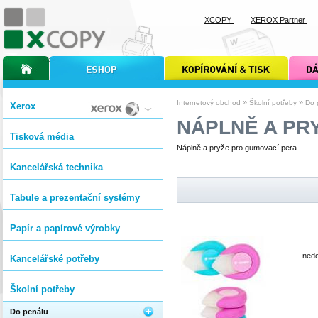
XCOPY
XEROX Partner
úvodní stránka xcopy
internetový obchod xcopy
kopírování a tisk xcopy
dárkové s
»
»
Internetový obchod
Školní potřeby
Do 
Xerox
NÁPLNĚ A PR
Tisková média
Náplně a pryže pro gumovací pera
Kancelářská technika
Tabule a prezentační systémy
Papír a papírové výrobky
nedo
Kancelářské potřeby
Školní potřeby
Do penálu