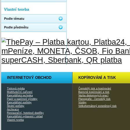
Vlastní tvorba
Podle tématu
Podle předmětu
INTERNETOVÝ OBCHOD
KOPÍROVÁNÍ A TISK
Tisková média
Černobílý tisk a kopírování
Multifunkční zařízení
Barevné kopírování a tisk
Kancelářská technika
Vazba diplomových prací
Papír a papírové výrobky
Planografie - černobílý tisk
Kancelářské potřeby
Vizitky
Školní potřeby
Velkoformátový exteriérový tisk
Archivace
Restaurační, hotelové doplňky
Kancelářské vybavení / sklad
Vlastní tvorba