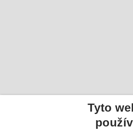
Tyto we
použív