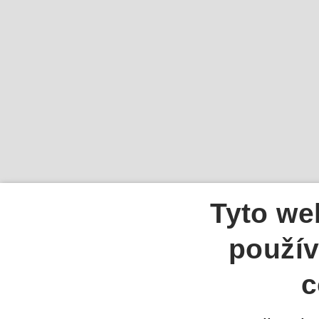
Tyto we
použív
c