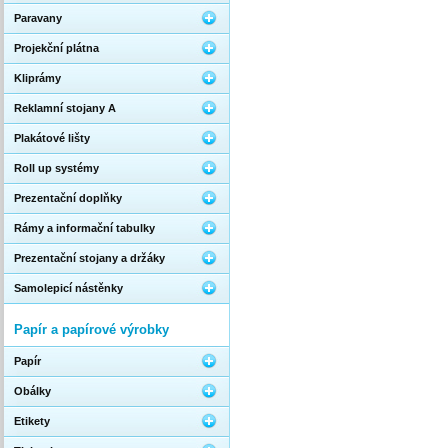
Paravany
Projekční plátna
Kliprámy
Reklamní stojany A
Plakátové lišty
Roll up systémy
Prezentační doplňky
Rámy a informační tabulky
Prezentační stojany a držáky
Samolepicí nástěnky
Papír a papírové výrobky
Papír
Obálky
Etikety