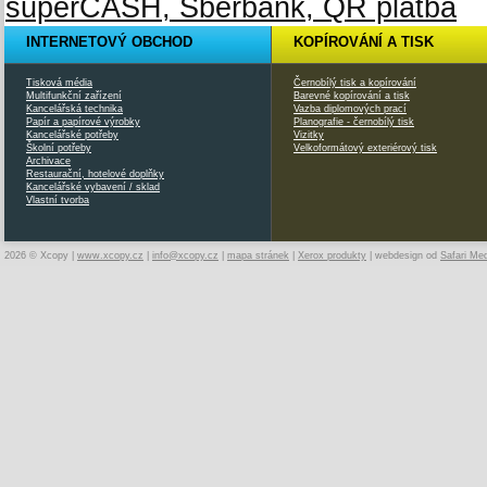
INTERNETOVÝ OBCHOD
KOPÍROVÁNÍ A TISK
Tisková média
Černobílý tisk a kopírování
Multifunkční zařízení
Barevné kopírování a tisk
Kancelářská technika
Vazba diplomových prací
Papír a papírové výrobky
Planografie - černobílý tisk
Kancelářské potřeby
Vizitky
Školní potřeby
Velkoformátový exteriérový tisk
Archivace
Restaurační, hotelové doplňky
Kancelářské vybavení / sklad
Vlastní tvorba
2026 © Xcopy |
www.xcopy.cz
|
info@xcopy.cz
|
mapa stránek
|
Xerox produkty
| webdesign od
Safari Me