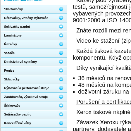
Kazety jsou vyráběny
testů, samozřejmostí 
Skartovačky
vybavených provozech
Děrovačky, vrtačky, nýtovače
9001:2000 a ISO 140
Sešívačky papírů
Znáte rozdíl mezi r
Laminátory
Video ke stažení
(zip
Řezačky
Každá tisková kazet
Vazače
komponentů. Když opou
Docházkové systémy
Díky vynikající kval
Peníze
36 měsíců na renov
Skládačky
48 měsíců na kompat
Rýhovací a perforovací stroje
doživotní záruku na
Zaoblovače, výsekové stroje
Porušení a certifikac
Štítkovače
Xerox tiskové náplně
Setřásačky papíru
Závazek Xeroxu týkají
Kancelářské váhy
partnery, dodavatele 