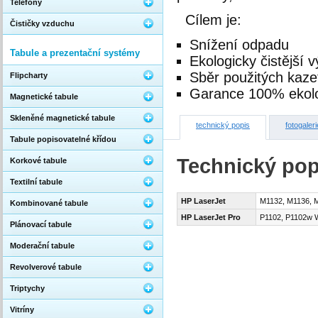
Telefony
Cílem je:
Čističky vzduchu
Snížení odpadu
Tabule a prezentační systémy
Ekologicky čistější 
Sběr použitých kaze
Flipcharty
Garance 100% ekolo
Magnetické tabule
Skleněné magnetické tabule
technický popis
fotogaleri
Tabule popisovatelné křídou
Technický pop
Korkové tabule
Textilní tabule
HP LaserJet
M1132, M1136, M
Kombinované tabule
HP LaserJet Pro
P1102, P1102w W
Plánovací tabule
Moderační tabule
Revolverové tabule
Triptychy
Vitríny