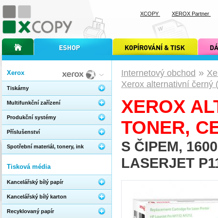
XCOPY
XEROX Partner
úvodní stránka xcopy
internetový obchod xcopy
kopírování a tisk xcopy
dárkové s
»
Internetový obchod
Xe
Xerox
Xerox alternativní černý
Tiskárny
XEROX AL
Multifunkční zařízení
Produkční systémy
TONER, CE
Příslušenství
S ČIPEM, 160
Spotřební materiál, tonery, ink
LASERJET P11
Tisková média
Kancelářský bílý papír
Kancelářský bílý karton
Recyklovaný papír