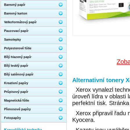
Barevný papír
Barevný karton
Velkoformátový papír
Pauzovací papír
Samolepky
Polyesterové fólie
Bílý hlazený papír
Zoba
Bílý lesklý papír
Bílý saténový papír
Alternativní tonery 
Kreativní papíry
Xerox vynalezl techno
Průpisový papír
úroveň lídra v oblasti
Magnetická fólie
perfektní tisk. Stránka
Přenosové papíry
Xerox připravil řadu
Fotopapíry
Kyocera.
Kancelářská technika