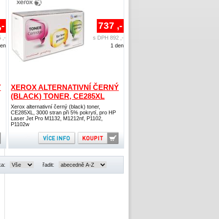
,-
737 ,-
 ,-
s DPH 892 ,-
den
1 den
Ý
XEROX ALTERNATIVNÍ ČERNÝ
(BLACK) TONER, CE285XL
Xerox alternativní černý (black) toner,
CE285XL, 3000 stran při 5% pokrytí, pro HP
Laser Jet Pro M1132, M1212nf, P1102,
P1102w
ka:
řadit: