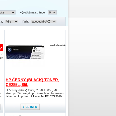
výrobků na stránce:
ka:
řadit:
nedodatelné
,-
 ,-
den
HP ČERNÝ (BLACK) TONER,
CE285L, 85L
HP černý (black) toner, CE285L, 85L, 700
u
stran při 5% pokrytí, pro černobílou laserovou
w
tiskárnu / kopírku HP LaserJet P1102/P3010