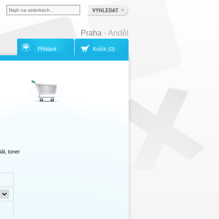
Praha
- Anděl
Přihlásit
Košík (0)
ál, toner