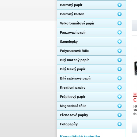
Barevný papír
Barevný karton
Velkoformátový papír
Pauzovací papír
Samolepky
Polyesterové fólie
Bílý hlazený papír
Bílý lesklý papír
Bílý saténový papír
Kreativní papíry
H
Průpisový papír
C
Magnetická fólie
HP
st
ti
Přenosové papíry
Fotopapíry
Kancelářská technika