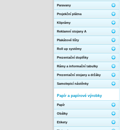
Paravany
Projekční plátna
Kliprámy
Reklamní stojany A
Plakátové lišty
Roll up systémy
Prezentační doplňky
Rámy a informační tabulky
Prezentační stojany a držáky
Samolepicí nástěnky
Papír a papírové výrobky
Papír
Obálky
Etikety