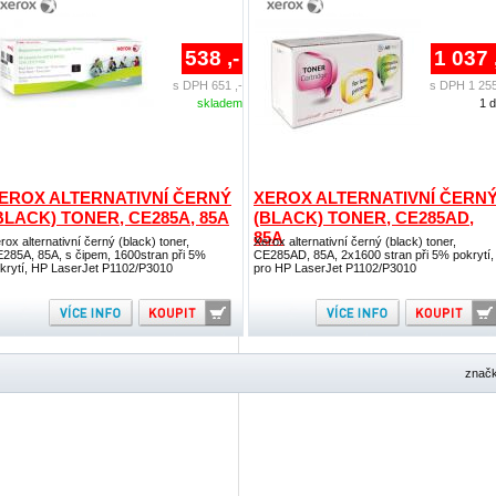
538 ,-
1 037 
s DPH 651 ,-
s DPH 1 255
skladem
1 
EROX ALTERNATIVNÍ ČERNÝ
XEROX ALTERNATIVNÍ ČERN
BLACK) TONER, CE285A, 85A
(BLACK) TONER, CE285AD,
85A
rox alternativní černý (black) toner,
Xerox alternativní černý (black) toner,
285A, 85A, s čipem, 1600stran při 5%
CE285AD, 85A, 2x1600 stran při 5% pokrytí,
krytí, HP LaserJet P1102/P3010
pro HP LaserJet P1102/P3010
znač