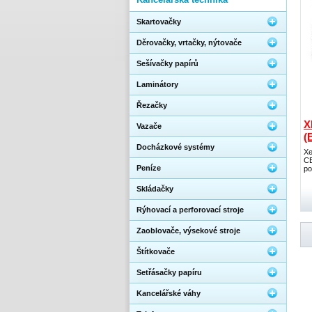
Skartovačky
Děrovačky, vrtačky, nýtovače
Sešívačky papírů
Laminátory
Řezačky
X
Vazače
(
Docházkové systémy
Xe
CE
Peníze
po
Skládačky
Rýhovací a perforovací stroje
Zaoblovače, výsekové stroje
Štítkovače
Setřásačky papíru
Kancelářské váhy