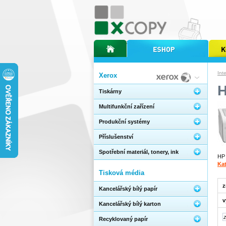
úvodní stránka xcopy
internetový obchod xcopy
kopírov
Int
Xerox
H
Tiskárny
Multifunkční zařízení
Produkční systémy
Příslušenství
Spotřební materiál, tonery, ink
HP 
Kat
Tisková média
z
Kancelářský bílý papír
v
Kancelářský bílý karton
Recyklovaný papír