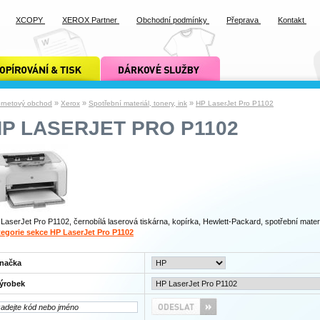
XCOPY
XEROX Partner
Obchodní podmínky
Přeprava
Kontakt
ání a tisk xcopy
dárkové služby xcopy
»
»
»
ernetový obchod
Xerox
Spotřební materiál, tonery, ink
HP LaserJet Pro P1102
P LASERJET PRO P1102
LaserJet Pro P1102, černobílá laserová tiskárna, kopírka, Hewlett-Packard, spotřební materi
egorie sekce HP LaserJet Pro P1102
načka
ýrobek