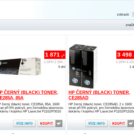
zobrazit:
znač
1 871 ,-
3 498 
s DPH 2 264 ,-
s DPH 4 233
5 dní
1 
P ČERNÝ (BLACK) TONER,
HP ČERNÝ (BLACK) TONER,
E285A, 85A
CE285AD
 černý (black) toner, CE285A, 85A, 1600
HP černý (black) toner, CE285AD, 2 x 1600
ran při 5% pokrytí, pro černobílou laserovou
stran při 5% pokrytí, pro černobílou laserovo
skárnu / kopírku HP LaserJet P1102/P3010
tiskárnu / kopírku HP LaserJet P1102/P1102