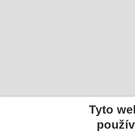
Tyto we
použív