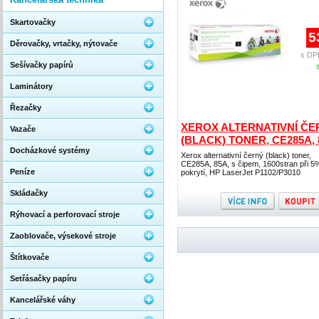
Skartovačky
5
Děrovačky, vrtačky, nýtovače
s DP
Sešívačky papírů
Laminátory
Řezačky
XEROX ALTERNATIVNÍ ČE
Vazače
(BLACK) TONER, CE285A, 
Docházkové systémy
Xerox alternativní černý (black) toner,
CE285A, 85A, s čipem, 1600stran při 5
Peníze
pokrytí, HP LaserJet P1102/P3010
Skládačky
Rýhovací a perforovací stroje
Zaoblovače, výsekové stroje
Štítkovače
Setřásačky papíru
Kancelářské váhy