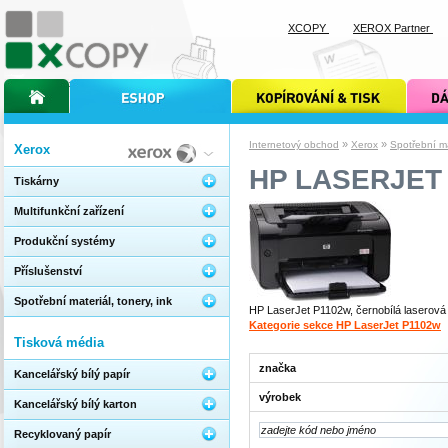
XCOPY
XEROX Partner
úvodní stránka xcopy
internetový obchod xcopy
kopírování a tisk xcopy
dárkové s
»
»
Internetový obchod
Xerox
Spotřební mat
Xerox
HP LASERJET
Tiskárny
Multifunkční zařízení
Produkční systémy
Příslušenství
Spotřební materiál, tonery, ink
HP LaserJet P1102w, černobílá laserová t
Kategorie sekce HP LaserJet P1102w
Tisková média
značka
Kancelářský bílý papír
výrobek
Kancelářský bílý karton
Recyklovaný papír