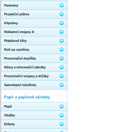
Paravany
Projekční plátna
Kliprámy
Reklamní stojany A
Plakátové lišty
Roll up systémy
Prezentační doplňky
Rámy a informační tabulky
Prezentační stojany a držáky
Samolepicí nástěnky
Papír a papírové výrobky
Papír
Obálky
Etikety