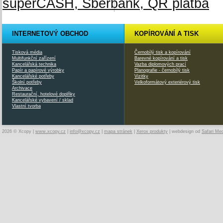
INTERNETOVÝ OBCHOD
KOPÍROVÁNÍ A TISK
Tisková média
Černobílý tisk a kopírování
Multifunkční zařízení
Barevné kopírování a tisk
Kancelářská technika
Vazba diplomových prací
Papír a papírové výrobky
Planografie - černobílý tisk
Kancelářské potřeby
Vizitky
Školní potřeby
Velkoformátový exteriérový tisk
Archivace
Restaurační, hotelové doplňky
Kancelářské vybavení / sklad
Vlastní tvorba
2026 © Xcopy |
www.xcopy.cz
|
info@xcopy.cz
|
mapa stránek
|
Xerox produkty
| webdesign od
Safari Me