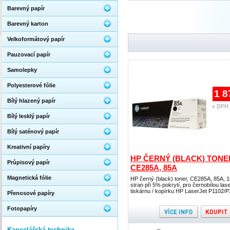
Barevný papír
Barevný karton
Velkoformátový papír
Pauzovací papír
Samolepky
Polyesterové fólie
1 8
Bílý hlazený papír
s DPH 
Bílý lesklý papír
Bílý saténový papír
Kreativní papíry
HP ČERNÝ (BLACK) TONE
Průpisový papír
CE285A, 85A
Magnetická fólie
HP černý (black) toner, CE285A, 85A, 
stran při 5% pokrytí, pro černobílou las
tiskárnu / kopírku HP LaserJet P1102/
Přenosové papíry
Fotopapíry
Kancelářská technika