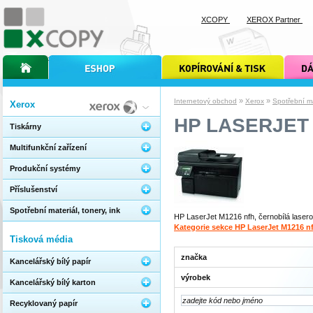
XCOPY
XEROX Partner
úvodní stránka xcopy
internetový obchod xcopy
kopírování a tisk xcopy
dárkové s
»
»
Internetový obchod
Xerox
Spotřební mat
Xerox
HP LASERJET
Tiskárny
Multifunkční zařízení
Produkční systémy
Příslušenství
Spotřební materiál, tonery, ink
HP LaserJet M1216 nfh, černobílá laserov
Kategorie sekce HP LaserJet M1216 n
Tisková média
značka
Kancelářský bílý papír
výrobek
Kancelářský bílý karton
Recyklovaný papír