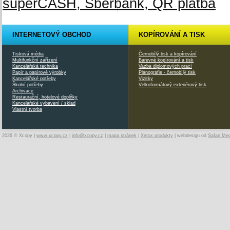
INTERNETOVÝ OBCHOD
KOPÍROVÁNÍ A TISK
Tisková média
Černobílý tisk a kopírování
Multifunkční zařízení
Barevné kopírování a tisk
Kancelářská technika
Vazba diplomových prací
Papír a papírové výrobky
Planografie - černobílý tisk
Kancelářské potřeby
Vizitky
Školní potřeby
Velkoformátový exteriérový tisk
Archivace
Restaurační, hotelové doplňky
Kancelářské vybavení / sklad
Vlastní tvorba
2026 © Xcopy |
www.xcopy.cz
|
info@xcopy.cz
|
mapa stránek
|
Xerox produkty
| webdesign od
Safari Me