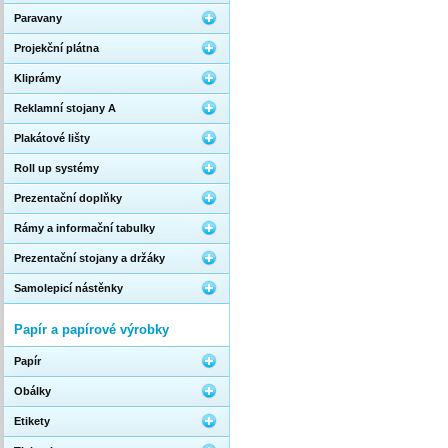
Paravany
Projekční plátna
Kliprámy
Reklamní stojany A
Plakátové lišty
Roll up systémy
Prezentační doplňky
Rámy a informační tabulky
Prezentační stojany a držáky
Samolepicí nástěnky
Papír a papírové výrobky
Papír
Obálky
Etikety