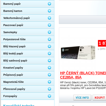
Barevný papír
Barevný karton
Velkoformátový papír
Pauzovací papír
Samolepky
Polyesterové fólie
1 8
Bílý hlazený papír
s DPH 
Bílý lesklý papír
Bílý saténový papír
Kreativní papíry
HP ČERNÝ (BLACK) TONE
Průpisový papír
CE285A, 85A
Magnetická fólie
HP černý (black) toner, CE285A, 85A, 
stran při 5% pokrytí, pro černobílou las
tiskárnu / kopírku HP LaserJet P1102/
Přenosové papíry
Fotopapíry
Kancelářská technika