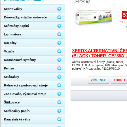
Skartovačky
5
Děrovačky, vrtačky, nýtovače
s DP
Sešívačky papírů
Laminátory
Řezačky
XEROX ALTERNATIVNÍ ČE
Vazače
(BLACK) TONER, CE285A, 
Docházkové systémy
Xerox alternativní černý (black) toner,
CE285A, 85A, s čipem, 1600stran při 5
Peníze
pokrytí, HP LaserJet P1102/P3010
Skládačky
Rýhovací a perforovací stroje
Zaoblovače, výsekové stroje
Štítkovače
Setřásačky papíru
Kancelářské váhy