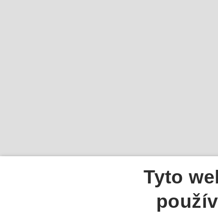
Tyto we
použív