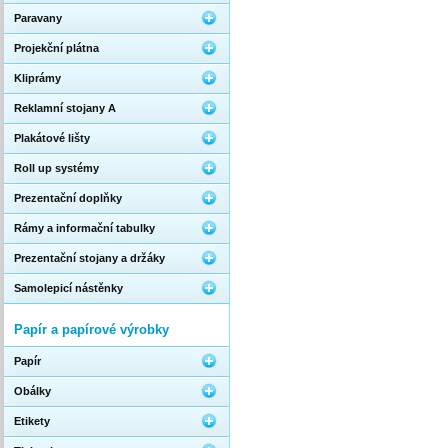
Paravany
Projekční plátna
Kliprámy
Reklamní stojany A
Plakátové lišty
Roll up systémy
Prezentační doplňky
Rámy a informační tabulky
Prezentační stojany a držáky
Samolepicí nástěnky
Papír a papírové výrobky
Papír
Obálky
Etikety