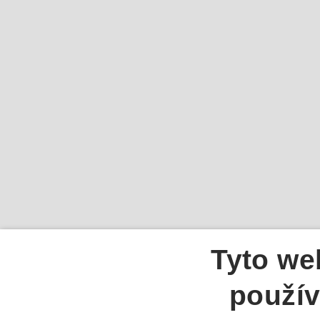
Tyto we
použív