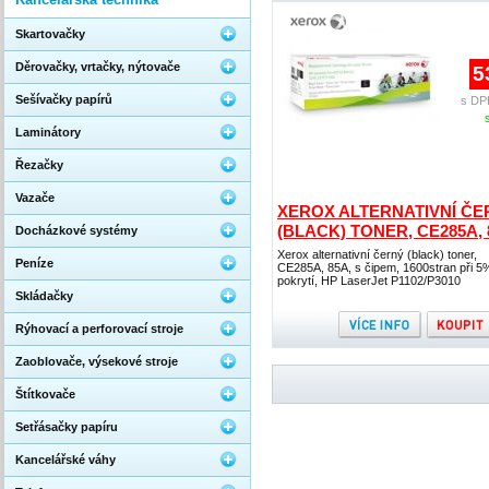
Skartovačky
Děrovačky, vrtačky, nýtovače
5
Sešívačky papírů
s DP
Laminátory
Řezačky
Vazače
XEROX ALTERNATIVNÍ ČE
(BLACK) TONER, CE285A, 
Docházkové systémy
Xerox alternativní černý (black) toner,
Peníze
CE285A, 85A, s čipem, 1600stran při 5
pokrytí, HP LaserJet P1102/P3010
Skládačky
Rýhovací a perforovací stroje
Zaoblovače, výsekové stroje
Štítkovače
Setřásačky papíru
Kancelářské váhy