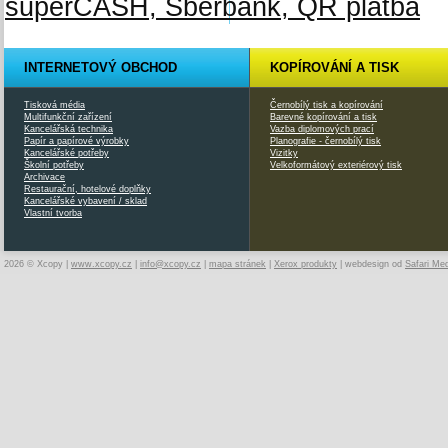
INTERNETOVÝ OBCHOD
KOPÍROVÁNÍ A TISK
Tisková média
Černobílý tisk a kopírování
Multifunkční zařízení
Barevné kopírování a tisk
Kancelářská technika
Vazba diplomových prací
Papír a papírové výrobky
Planografie - černobílý tisk
Kancelářské potřeby
Vizitky
Školní potřeby
Velkoformátový exteriérový tisk
Archivace
Restaurační, hotelové doplňky
Kancelářské vybavení / sklad
Vlastní tvorba
2026 © Xcopy |
www.xcopy.cz
|
info@xcopy.cz
|
mapa stránek
|
Xerox produkty
| webdesign od
Safari Me