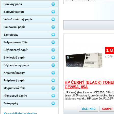
Barevný papír
Barevný karton
Velkoformátový papír
Pauzovací papír
Samolepky
Polyesterové fólie
1 8
Bílý hlazený papír
s DPH 
Bílý lesklý papír
Bílý saténový papír
Kreativní papíry
Průpisový papír
HP ČERNÝ (BLACK) TONE
CE285A, 85A
Magnetická fólie
HP černý (black) toner, CE285A, 85A, 
stran při 5% pokrytí, pro černobílou las
Přenosové papíry
tiskárnu / kopírku HP LaserJet P1102/
Fotopapíry
Kancelářská technika