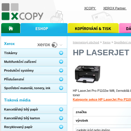
XCOPY
XEROX Partner
úvodní stránka xcopy
internetový obchod xcopy
kopírování a tisk xcopy
dárkové s
»
»
Internetový obchod
Xerox
Spotřební mat
Xerox
HP LASERJET 
Tiskárny
Multifunkční zařízení
Produkční systémy
Příslušenství
Spotřební materiál, tonery, ink
HP LaserJet Pro P1102w Wifi, černobílá l
toner
Kategorie sekce HP LaserJet Pro P110
Tisková média
Kancelářský bílý papír
značka
Kancelářský bílý karton
výrobek
Recyklovaný papír