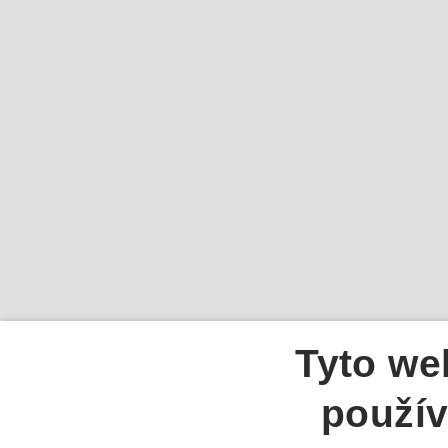
Tyto we
použív