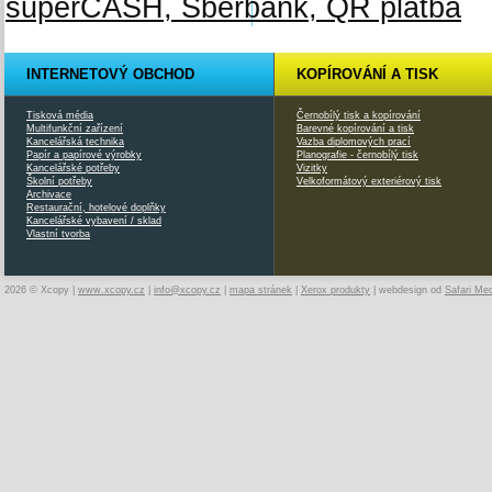
INTERNETOVÝ OBCHOD
KOPÍROVÁNÍ A TISK
Tisková média
Černobílý tisk a kopírování
Multifunkční zařízení
Barevné kopírování a tisk
Kancelářská technika
Vazba diplomových prací
Papír a papírové výrobky
Planografie - černobílý tisk
Kancelářské potřeby
Vizitky
Školní potřeby
Velkoformátový exteriérový tisk
Archivace
Restaurační, hotelové doplňky
Kancelářské vybavení / sklad
Vlastní tvorba
2026 © Xcopy |
www.xcopy.cz
|
info@xcopy.cz
|
mapa stránek
|
Xerox produkty
| webdesign od
Safari Me