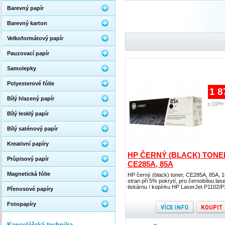
Barevný papír
Barevný karton
Velkoformátový papír
Pauzovací papír
Samolepky
Polyesterové fólie
1 8
Bílý hlazený papír
s DPH 
Bílý lesklý papír
Bílý saténový papír
Kreativní papíry
HP ČERNÝ (BLACK) TONE
Průpisový papír
CE285A, 85A
Magnetická fólie
HP černý (black) toner, CE285A, 85A, 
stran při 5% pokrytí, pro černobílou las
tiskárnu / kopírku HP LaserJet P1102/
Přenosové papíry
Fotopapíry
Kancelářská technika