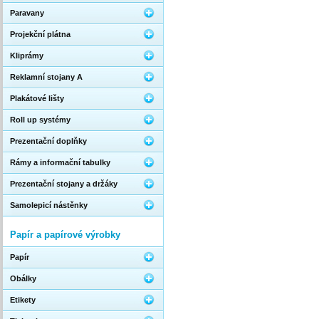
Paravany
Projekční plátna
Kliprámy
Reklamní stojany A
Plakátové lišty
Roll up systémy
Prezentační doplňky
Rámy a informační tabulky
Prezentační stojany a držáky
Samolepicí nástěnky
Papír a papírové výrobky
Papír
Obálky
Etikety