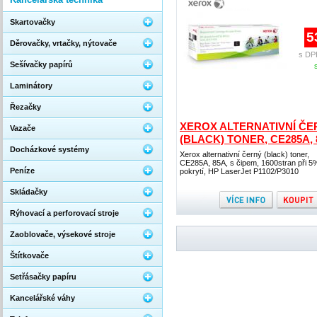
Skartovačky
5
Děrovačky, vrtačky, nýtovače
s DP
Sešívačky papírů
Laminátory
Řezačky
XEROX ALTERNATIVNÍ ČE
Vazače
(BLACK) TONER, CE285A, 
Docházkové systémy
Xerox alternativní černý (black) toner,
CE285A, 85A, s čipem, 1600stran při 5
Peníze
pokrytí, HP LaserJet P1102/P3010
Skládačky
Rýhovací a perforovací stroje
Zaoblovače, výsekové stroje
Štítkovače
Setřásačky papíru
Kancelářské váhy