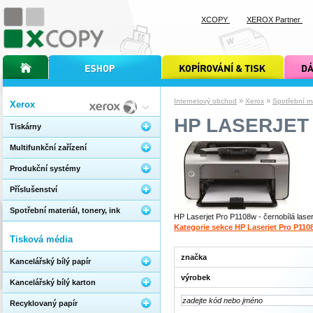
XCOPY
XEROX Partner
úvodní stránka xcopy
internetový obchod xcopy
kopírování a tisk xcopy
dárkové s
»
»
Internetový obchod
Xerox
Spotřební mat
Xerox
HP LASERJET
Tiskárny
Multifunkční zařízení
Produkční systémy
Příslušenství
Spotřební materiál, tonery, ink
HP Laserjet Pro P1108w - černobílá lase
Kategorie sekce HP Laserjet Pro P110
Tisková média
značka
Kancelářský bílý papír
výrobek
Kancelářský bílý karton
Recyklovaný papír