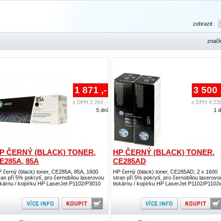
zobrazit:
znač
1 871 ,-
3 500 
s DPH 2 264 ,-
s DPH 4 235
5 dní
1 
P ČERNÝ (BLACK) TONER,
HP ČERNÝ (BLACK) TONER,
E285A, 85A
CE285AD
 černý (black) toner, CE285A, 85A, 1600
HP černý (black) toner, CE285AD, 2 x 1600
ran při 5% pokrytí, pro černobílou laserovou
stran při 5% pokrytí, pro černobílou laserovo
skárnu / kopírku HP LaserJet P1102/P3010
tiskárnu / kopírku HP LaserJet P1102/P1102