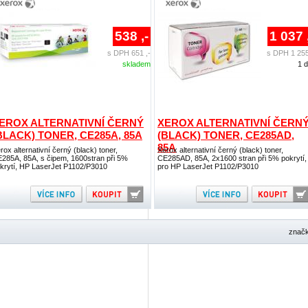
538 ,-
1 037 
s DPH 651 ,-
s DPH 1 255
skladem
1 
EROX ALTERNATIVNÍ ČERNÝ
XEROX ALTERNATIVNÍ ČERN
BLACK) TONER, CE285A, 85A
(BLACK) TONER, CE285AD,
85A
rox alternativní černý (black) toner,
Xerox alternativní černý (black) toner,
285A, 85A, s čipem, 1600stran při 5%
CE285AD, 85A, 2x1600 stran při 5% pokrytí,
krytí, HP LaserJet P1102/P3010
pro HP LaserJet P1102/P3010
znač