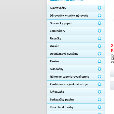
Skartovačky
Děrovačky, vrtačky, nýtovače
Sešívačky papírů
Laminátory
Řezačky
X
Vazače
(
Docházkové systémy
Xe
CE
Peníze
po
Skládačky
Rýhovací a perforovací stroje
Zaoblovače, výsekové stroje
Štítkovače
Setřásačky papíru
Kancelářské váhy