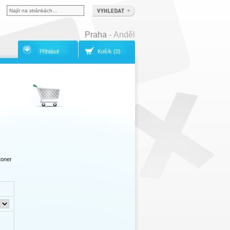
Praha
- Anděl
Přihlásit
Košík (0)
toner