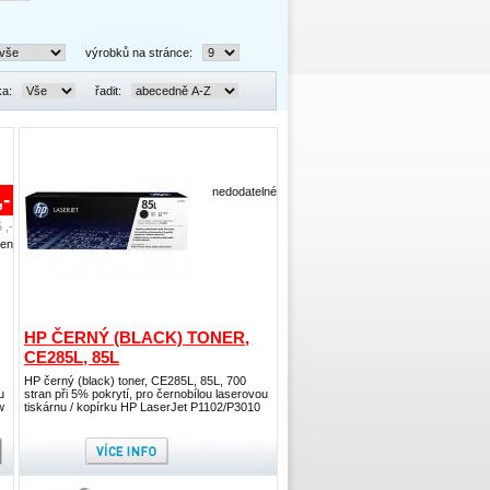
výrobků na stránce:
ka:
řadit:
nedodatelné
,-
 ,-
den
HP ČERNÝ (BLACK) TONER,
CE285L, 85L
HP černý (black) toner, CE285L, 85L, 700
u
stran při 5% pokrytí, pro černobílou laserovou
w
tiskárnu / kopírku HP LaserJet P1102/P3010