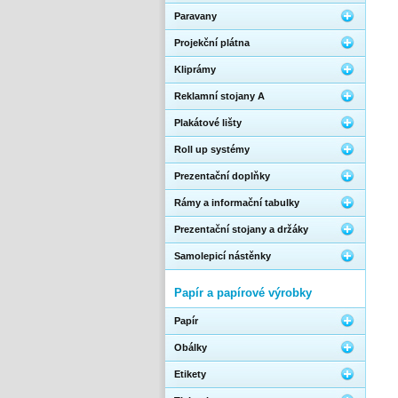
Paravany
Projekční plátna
Kliprámy
Reklamní stojany A
Plakátové lišty
Roll up systémy
Prezentační doplňky
Rámy a informační tabulky
Prezentační stojany a držáky
Samolepicí nástěnky
Papír a papírové výrobky
Papír
Obálky
Etikety