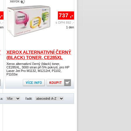
,-
737 ,-
 ,-
s DPH 892 ,-
den
1 den
Ý
XEROX ALTERNATIVNÍ ČERNÝ
(BLACK) TONER, CE285XL
Xerox alternativní černý (black) toner,
CE285XL, 3000 stran při 5% pokrytí, pro HP
Laser Jet Pro M1132, M1212nf, P1102,
P1102w
ka:
řadit: