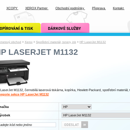
XCOPY
XEROX Partner
Obchodní podmínky
Přeprava
Kontakt
ání a tisk xcopy
dárkové služby xcopy
»
»
»
ernetový obchod
Xerox
Spotřební materiál, tonery, ink
HP LaserJet M1132
P LASERJET M1132
LaserJet M1132, černobílá laserová tiskárna, kopírka, Hewlett-Packard, spotřební materiál, 
egorie sekce HP LaserJet M1132
načka
ýrobek