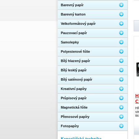
Barevný papír
Barevný karton
Velkoformátový papír
Pauzovací papír
Samolepky
Polyesterové fólie
Bílý hlazený papír
Bílý lesklý papír
Bílý saténový papír
Kreativní papíry
H
Průpisový papír
C
Magnetická fólie
HP
st
ti
Přenosové papíry
Fotopapíry
Kancelářská technika