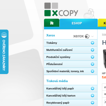
úvodní stránka xcopy
internetový obchod xcopy
kopírov
Int
Xerox
H
Tiskárny
Multifunkční zařízení
Produkční systémy
Příslušenství
Spotřební materiál, tonery, ink
HP 
Kat
Tisková média
z
Kancelářský bílý papír
v
Kancelářský bílý karton
Recyklovaný papír