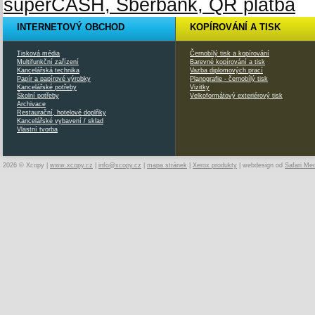
INTERNETOVÝ OBCHOD
KOPÍROVÁNÍ A TISK
Tisková média
Černobílý tisk a kopírování
Multifunkční zařízení
Barevné kopírování a tisk
Kancelářská technika
Vazba diplomových prací
Papír a papírové výrobky
Planografie - černobílý tisk
Kancelářské potřeby
Vizitky
Školní potřeby
Velkoformátový exteriérový tisk
Archivace
Restaurační, hotelové doplňky
Kancelářské vybavení / sklad
Vlastní tvorba
2026 © Xcopy |
www.xcopy.cz
|
info@xcopy.cz
|
mapa stránek
|
Xerox produkty
| webdesign od
Safari Me