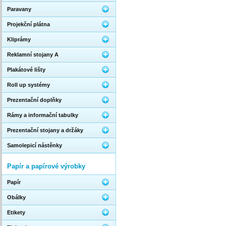
Paravany
Projekční plátna
Kliprámy
Reklamní stojany A
Plakátové lišty
Roll up systémy
Prezentační doplňky
Rámy a informační tabulky
Prezentační stojany a držáky
Samolepicí nástěnky
Papír a papírové výrobky
Papír
Obálky
Etikety