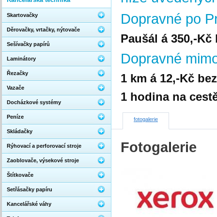
Dopravné po P
Skartovačky
Děrovačky, vrtačky, nýtovače
Paušál á 350,-Kč
Sešívačky papírů
Dopravné mimo
Laminátory
Řezačky
1 km á 12,-Kč be
Vazače
1 hodina na cest
Docházkové systémy
Peníze
fotogalerie
Skládačky
Fotogalerie
Rýhovací a perforovací stroje
Zaoblovače, výsekové stroje
Štítkovače
Setřásačky papíru
Kancelářské váhy