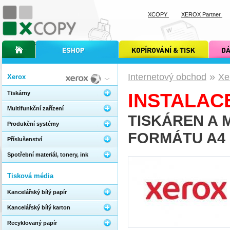
XCOPY
XEROX Partner
úvodní stránka xcopy
internetový obchod xcopy
kopírování a tisk xcopy
dárkové s
»
Internetový obchod
Xe
Xerox
Tiskárny
INSTALAC
Multifunkční zařízení
TISKÁREN A 
Produkční systémy
FORMÁTU A4
Příslušenství
Spotřební materiál, tonery, ink
Tisková média
Kancelářský bílý papír
Kancelářský bílý karton
Recyklovaný papír