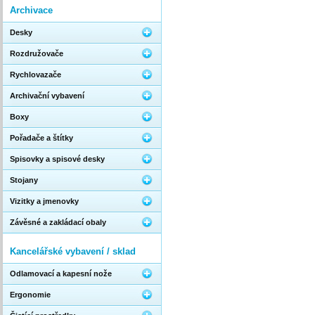
Archivace
Desky
Rozdružovače
Rychlovazače
Archivační vybavení
Boxy
Pořadače a štítky
Spisovky a spisové desky
Stojany
Vizitky a jmenovky
Závěsné a zakládací obaly
Kancelářské vybavení / sklad
Odlamovací a kapesní nože
Ergonomie