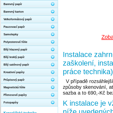
Barevný papír
Barevný karton
Velkoformátový papír
Pauzovací papír
Samolepky
Zoba
Polyesterové fólie
Bílý hlazený papír
Instalace zahrn
Bílý lesklý papír
zaškolení, inst
Bílý saténový papír
práce technika)
Kreativní papíry
Průpisový papír
V případě rozsáhlejš
způsoby skenování, a
Magnetická fólie
sazba a to 690,-Kč be
Přenosové papíry
K instalace je 
Fotopapíry
níže uvedených
Kancelářská technika